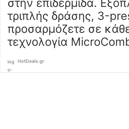
στην επιδερμίδα. Εξο
τριπλής δράσης, 3-pres
προσαρμόζετε σε κάθ
τεχνολογία MicroCom
HotDeals.gr