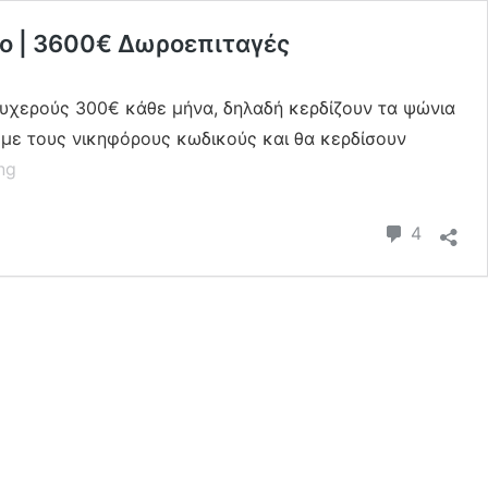
νο | 3600€ Δωροεπιταγές
ρτυχερούς 300€ κάθε μήνα, δηλαδή κερδίζουν τα ψώνια
 με τους νικηφόρους κωδικούς και θα κερδίσουν
Διαγωνισμός
ng
LIDL
300€
Commen
4
–
1
Χρόνος
Όλα
τα
Καλά
–
300€