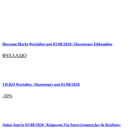
Discount Markt Φυλλάδιο από 03/08/2026 | Προσφορές Εβδομάδας
ΦΥΛΛΑΔΙΟ
VICKO Φυλλάδιο | Προσφορές από 01/08/2026
-50%
Λαϊκό Λαχείο 05/08/2026 | Κλήρωση 31η Αποτελέσματα Δες Αν Κέρδισες