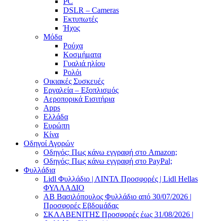
PC
DSLR – Cameras
Εκτυπωτές
Ήχος
Μόδα
Ρούχα
Κοσμήματα
Γυαλιά ηλίου
Ρολόι
Οικιακές Συσκευές
Εργαλεία – Εξοπλισμός
Αεροπορικά Εισιτήρια
Apps
Ελλάδα
Ευρώπη
Κίνα
Οδηγοί Αγορών
Οδηγός: Πως κάνω εγγραφή στο Amazon;
Οδηγός: Πως κάνω εγγραφή στο PayPal;
Φυλλάδια
Lidl Φυλλάδιο | ΛΙΝΤΛ Προσφορές | Lidl Hellas
ΦΥΛΛΑΔΙΟ
AB Βασιλόπουλος Φυλλάδιο από 30/07/2026 |
Προσφορές Εβδομάδας
ΣΚΛΑΒΕΝΙΤΗΣ Προσφορές έως 31/08/2026 |