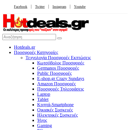
Facebook
Twitter
Instagram
Youtube
Hotdeals.gr
Προσφορές Κατηγορίες
Τεχνολογία Προσφορές Εκπτώσεις
Κωτσόβολος Προσφορές
Germanos Προσφορές
Public Προσφορές
E-shop.gr Crazy Sundays
Amazon Προσφορές
Προσφορές Τηλεοράσεις
Laptop
Tablet
Κινητά-Smartphone
Οικιακές Συσκευές
Hλεκτρικές Συσκευές
Ήχος
Gaming