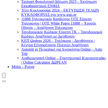
Taxisnet Φορολογική Δήλωση 2023 – Εκτύπωση
Εκκαθαριστικού EΝΦΙΑ
Τέλη Kυκλοφορίας 2024 – ΕΚΤΥΠΩΣΗ ΤΕΛΩΝ
ΚΥΚΛΟΦΟΡΙΑΣ στο www.gsis.gr
11888 Τηλεφωνικός Κατάλογος ΟΤΕ Εύρεση
Τηλεφώνου | OTE White Pages 11888 – Χρυσός
Οδηγός – Αναζήτηση Τηλεφώνου
Ταχυδρομικός Κώδικας Εύρεση ΤΚ – Ταχυδρομικοί
Κώδικες Αναζήτηση με Διεύθυνση
ΚΕΠ Ωράριο 2026 – Τηλέφωνα – Διευθύνσεις |
Κέντρα Εξυπηρέτησης Πολιτών Αναζήτηση
Autotriti gr Περιοδικό για Αυτοκίνητα Online – Auto
Triti
Αριθμομηχανή Online – Επιστημονικό Κομπιουτεράκι
/ Online Calculator ΔΩΡΕΑΝ
Μόδα – Ρούχα