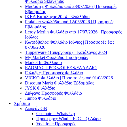
Φυλλάδιο Sklavenitis
Μασούτης Φυλλάδιο από 23/07/2026 | Προσφορές
Εβδομάδας
ΙΚΕΑ Κατάλογος 2024 – Φυλλάδιο
Praktiker Φυλλάδιο από 12/05/2026 | Προσφορές
Εβδομάδας
Leroy Merlin Φυλλάδιο από 17/07/2026 | Προσφορές
Ιούλιος
Κωτσόβολος Φυλλάδιο Ιούνιος | Προσφορές έως
07/06/2026
Tupperware (Τάπεργουερ) – Κατάλογος 2024
My Market Φυλλάδιο Προσφορών
Market In Φυλλάδιο
ΕΛΟΜΑΣ ΠΡΟΣΦΟΡΕΣ ΦΥΛΛΑΔΙΟ
Γαλαξίας Προσφορές Φυλλάδιο
VICKO Φυλλάδιο | Προσφορές από 01/08/2026
Discount Markt Φυλλάδιο Εβδομάδας
JYSK Φυλλάδιο
Διάφανο Προσφορές Φυλλάδιο
Jumbo Φυλλάδιο
Χρήσιμα
Δωρεάν GB
Cosmote – Whats Up
Προσφορές Wind – F2G – Q Δώρα
Vodafone Προσφορές