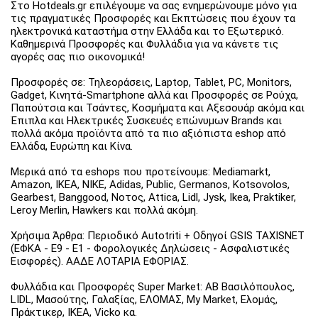
Στο Hotdeals.gr επιλέγουμε να σας ενημερώνουμε μόνο για
τις πραγματικές Προσφορές και Εκπτώσεις που έχουν τα
ηλεκτρονικά καταστήμα στην Ελλάδα και το Εξωτερικό.
Καθημερινά Προσφορές και Φυλλάδια για να κάνετε τις
αγορές σας πιο οικονομικά!
Προσφορές σε: Τηλεοράσεις, Laptop, Tablet, PC, Monitors,
Gadget, Κινητά-Smartphone αλλά και Προσφορές σε Ρούχα,
Παπούτσια και Τσάντες, Κοσμήματα και Αξεσουάρ ακόμα και
Έπιπλα και Ηλεκτρικές Συσκευές επώνυμων Brands και
πολλά ακόμα προϊόντα από τα πιο αξιόπιστα eshop από
Ελλάδα, Ευρώπη και Κίνα.
Μερικά από τα eshops που προτείνουμε: Mediamarkt,
Amazon, IKEA, NIKE, Adidas, Public, Germanos, Kotsovolos,
Gearbest, Banggood, Νοτος, Attica, Lidl, Jysk, Ikea, Praktiker,
Leroy Merlin, Hawkers και πολλά ακόμη.
Χρήσιμα Άρθρα: Περιοδικό Autotriti + Οδηγοί GSIS TAXISNET
(ΕΦΚΑ - Ε9 - Ε1 - Φορολογικές Δηλώσεις - Ασφαλιστικές
Εισφορές). ΑΑΔΕ ΛΟΤΑΡΙΑ ΕΦΟΡΙΑΣ.
Φυλλάδια και Προσφορές Super Market: ΑΒ Βασιλόπουλος,
LIDL, Μασούτης, Γαλαξίας, ΕΛΟΜΑΣ, My Market, Ελομάς,
Πράκτικερ, ΙΚΕΑ, Vicko κα.