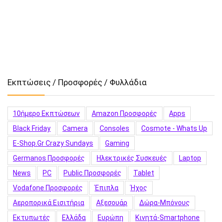
Εκπτώσεις / Προσφορές / Φυλλάδια
10ήμερο Εκπτώσεων
Amazon Προσφορές
Apps
Black Friday
Camera
Consoles
Cosmote - Whats Up
E-Shop.gr Crazy Sundays
Gaming
Germanos Προσφορές
Hλεκτρικές Συσκευές
Laptop
News
PC
Public Προσφορές
Tablet
Vodafone Προσφορές
Έπιπλα
Ήχος
Αεροπορικά Εισιτήρια
Αξεσουάρ
Δώρα-Μπόνους
Εκτυπωτές
Ελλάδα
Ευρώπη
Κινητά-Smartphone