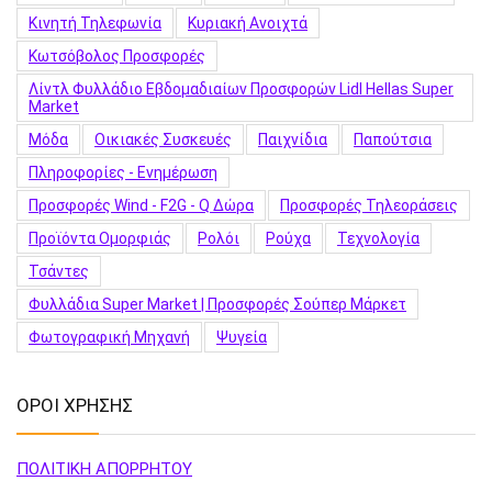
Κινητή Τηλεφωνία
Κυριακή Ανοιχτά
Κωτσόβολος Προσφορές
Λίντλ Φυλλάδιο Εβδομαδιαίων Προσφορών Lidl Hellas Super
Market
Μόδα
Οικιακές Συσκευές
Παιχνίδια
Παπούτσια
Πληροφορίες - Ενημέρωση
Προσφορές Wind - F2G - Q Δώρα
Προσφορές Τηλεοράσεις
Προϊόντα Ομορφιάς
Ρολόι
Ρούχα
Τεχνολογία
Τσάντες
Φυλλάδια Super Market | Προσφορές Σούπερ Μάρκετ
Φωτογραφική Μηχανή
Ψυγεία
ΟΡΟΙ ΧΡΗΣΗΣ
ΠΟΛΙΤΙΚΗ ΑΠΟΡΡΗΤΟΥ