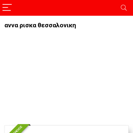
αννα ρισκα θεσσαλονικη