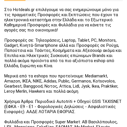
Στο Hotdeals.gr επιλέγουμε να σας ενημερώνουμε μόνο για
τις πραγματικές Προσφορές και Εκπτώσεις που έχουν τα
ηλεκτρονικά καταστήμα στην Ελλάδα και το Εξωτερικό.
Καθημερινά Προσφορές και Φυλλάδια για να κάνετε τις
αγορές σας πιο οικονομικά!
Προσφορές σε: Τηλεοράσεις, Laptop, Tablet, PC, Monitors,
Gadget, Κινητά-Smartphone αλλά και Προσφορές σε Ρούχα,
Παπούτσια και Τσάντες, Κοσμήματα και Αξεσουάρ ακόμα και
Έπιπλα και Ηλεκτρικές Συσκευές επώνυμων Brands και
πολλά ακόμα προϊόντα από τα πιο αξιόπιστα eshop από
Ελλάδα, Ευρώπη και Κίνα.
Μερικά από τα eshops που προτείνουμε: Mediamarkt,
Amazon, IKEA, NIKE, Adidas, Public, Germanos, Kotsovolos,
Gearbest, Banggood, Νοτος, Attica, Lidl, Jysk, Ikea, Praktiker,
Leroy Merlin, Hawkers και πολλά ακόμη.
Χρήσιμα Άρθρα: Περιοδικό Autotriti + Οδηγοί GSIS TAXISNET
(ΕΦΚΑ - Ε9 - Ε1 - Φορολογικές Δηλώσεις - Ασφαλιστικές
Εισφορές). ΑΑΔΕ ΛΟΤΑΡΙΑ ΕΦΟΡΙΑΣ.
Φυλλάδια και Προσφορές Super Market: ΑΒ Βασιλόπουλος,
LIDL, Μασούτης, Γαλαξίας, ΕΛΟΜΑΣ, My Market, Ελομάς,