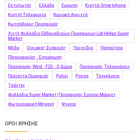
Εκτυπωτές
Ελλάδα
Ευρώπη
Κινητά-Smartphone
Κινητή Τηλεφωνία
Κυριακή Ανοιχτά
Κωτσόβολος Προσφορές
Λίντλ Φυλλάδιο Εβδομαδιαίων Προσφορών Lidl Hellas Super
Market
Μόδα
Οικιακές Συσκευές
Παιχνίδια
Παπούτσια
Πληροφορίες - Ενημέρωση
Προσφορές Wind - F2G - Q Δώρα
Προσφορές Τηλεοράσεις
Προϊόντα Ομορφιάς
Ρολόι
Ρούχα
Τεχνολογία
Τσάντες
Φυλλάδια Super Market | Προσφορές Σούπερ Μάρκετ
Φωτογραφική Μηχανή
Ψυγεία
ΟΡΟΙ ΧΡΗΣΗΣ