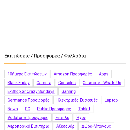
Εκπτώσεις / Προσφορές / Φυλλάδια
10ήμερο Εκπτώσεων
Amazon Προσφορές
Apps
Black Friday
Camera
Consoles
Cosmote - Whats Up
E-Shop.gr Crazy Sundays
Gaming
Germanos Προσφορές
Hλεκτρικές Συσκευές
Laptop
News
PC
Public Προσφορές
Tablet
Vodafone Προσφορές
Έπιπλα
Ήχος
Αεροπορικά Εισιτήρια
Αξεσουάρ
Δώρα-Μπόνους