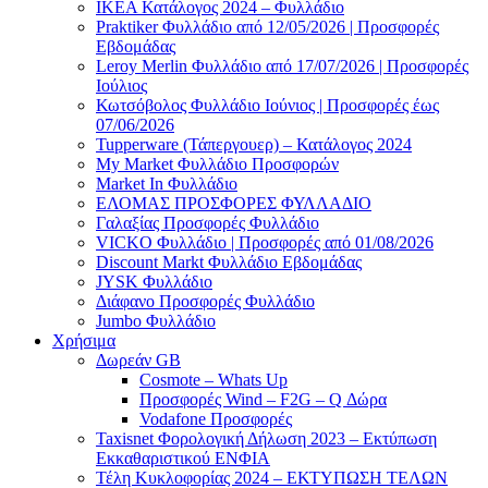
ΙΚΕΑ Κατάλογος 2024 – Φυλλάδιο
Praktiker Φυλλάδιο από 12/05/2026 | Προσφορές
Εβδομάδας
Leroy Merlin Φυλλάδιο από 17/07/2026 | Προσφορές
Ιούλιος
Κωτσόβολος Φυλλάδιο Ιούνιος | Προσφορές έως
07/06/2026
Tupperware (Τάπεργουερ) – Κατάλογος 2024
My Market Φυλλάδιο Προσφορών
Market In Φυλλάδιο
ΕΛΟΜΑΣ ΠΡΟΣΦΟΡΕΣ ΦΥΛΛΑΔΙΟ
Γαλαξίας Προσφορές Φυλλάδιο
VICKO Φυλλάδιο | Προσφορές από 01/08/2026
Discount Markt Φυλλάδιο Εβδομάδας
JYSK Φυλλάδιο
Διάφανο Προσφορές Φυλλάδιο
Jumbo Φυλλάδιο
Χρήσιμα
Δωρεάν GB
Cosmote – Whats Up
Προσφορές Wind – F2G – Q Δώρα
Vodafone Προσφορές
Taxisnet Φορολογική Δήλωση 2023 – Εκτύπωση
Εκκαθαριστικού EΝΦΙΑ
Τέλη Kυκλοφορίας 2024 – ΕΚΤΥΠΩΣΗ ΤΕΛΩΝ