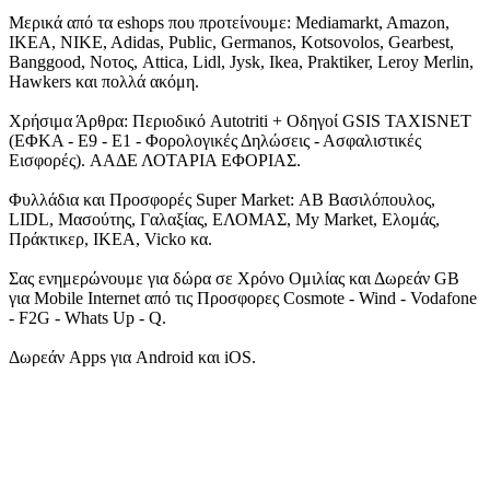
Μερικά από τα eshops που προτείνουμε: Mediamarkt, Amazon,
IKEA, NIKE, Adidas, Public, Germanos, Kotsovolos, Gearbest,
Banggood, Νοτος, Attica, Lidl, Jysk, Ikea, Praktiker, Leroy Merlin,
Hawkers και πολλά ακόμη.
Χρήσιμα Άρθρα: Περιοδικό Autotriti + Οδηγοί GSIS TAXISNET
(ΕΦΚΑ - Ε9 - Ε1 - Φορολογικές Δηλώσεις - Ασφαλιστικές
Εισφορές). ΑΑΔΕ ΛΟΤΑΡΙΑ ΕΦΟΡΙΑΣ.
Φυλλάδια και Προσφορές Super Market: ΑΒ Βασιλόπουλος,
LIDL, Μασούτης, Γαλαξίας, ΕΛΟΜΑΣ, My Market, Ελομάς,
Πράκτικερ, ΙΚΕΑ, Vicko κα.
Σας ενημερώνουμε για δώρα σε Χρόνο Ομιλίας και Δωρεάν GB
για Mobile Internet από τις Προσφορες Cosmote - Wind - Vodafone
- F2G - Whats Up - Q.
Δωρεάν Apps για Android και iOS.