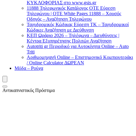
ΚΥΚΛΟΦΟΡΙΑΣ στο www.gsis.gr
11888 Τηλεφωνικός Κατάλογος ΟΤΕ Εύρεση
Τηλεφώνου | OTE White Pages 11888 – Χρυσός
Οδηγός – Αναζήτηση Τηλεφώνου
Ταχυδρομικός Κώδικας Εύρεση ΤΚ – Ταχυδρομικοί
Κώδικες Αναζήτηση με Διεύθυνση
ΚΕΠ Ωράριο 2026 – Τηλέφωνα – Διευθύνσεις |
Κέντρα Εξυπηρέτησης Πολιτών Αναζήτηση
Autotriti gr Περιοδικό για Αυτοκίνητα Online – Auto
Triti
Αριθμομηχανή Online – Επιστημονικό Κομπιουτεράκι
/ Online Calculator ΔΩΡΕΑΝ
Μόδα – Ρούχα
Αντικαπνιστικός Πρόστιμα