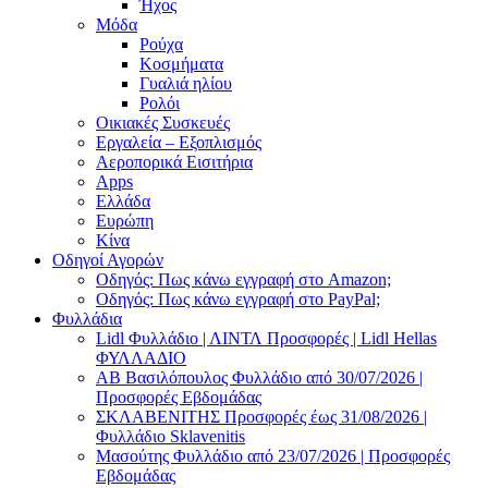
Ήχος
Μόδα
Ρούχα
Κοσμήματα
Γυαλιά ηλίου
Ρολόι
Οικιακές Συσκευές
Εργαλεία – Εξοπλισμός
Αεροπορικά Εισιτήρια
Apps
Ελλάδα
Ευρώπη
Κίνα
Οδηγοί Αγορών
Οδηγός: Πως κάνω εγγραφή στο Amazon;
Οδηγός: Πως κάνω εγγραφή στο PayPal;
Φυλλάδια
Lidl Φυλλάδιο | ΛΙΝΤΛ Προσφορές | Lidl Hellas
ΦΥΛΛΑΔΙΟ
AB Βασιλόπουλος Φυλλάδιο από 30/07/2026 |
Προσφορές Εβδομάδας
ΣΚΛΑΒΕΝΙΤΗΣ Προσφορές έως 31/08/2026 |
Φυλλάδιο Sklavenitis
Μασούτης Φυλλάδιο από 23/07/2026 | Προσφορές
Εβδομάδας