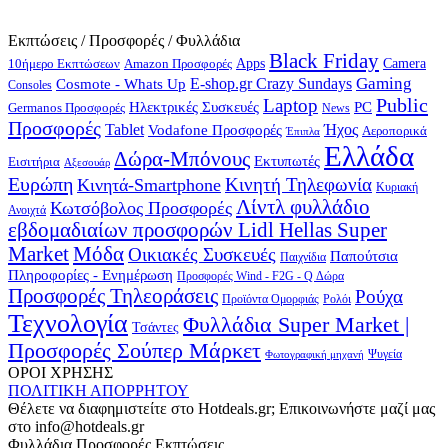
Εκπτώσεις / Προσφορές / Φυλλάδια
Black Friday
10ήμερο Εκπτώσεων
Apps
Camera
Amazon Προσφορές
Gaming
E-shop.gr Crazy Sundays
Cosmote - Whats Up
Consoles
Public
Laptop
Hλεκτρικές Συσκευές
PC
Germanos Προσφορές
News
Προσφορές
Ήχος
Tablet
Vodafone Προσφορές
Αεροπορικά
Έπιπλα
Ελλάδα
Δώρα-Μπόνους
Εκτυπωτές
Εισιτήρια
Αξεσουάρ
Ευρώπη
Κινητή Τηλεφωνία
Κινητά-Smartphone
Κυριακή
Λίντλ φυλλάδιο
Κωτσόβολος Προσφορές
Ανοιχτά
εβδομαδιαίων προσφορών Lidl Hellas Super
Μόδα
Market
Οικιακές Συσκευές
Παπούτσια
Παιχνίδια
Πληροφορίες - Ενημέρωση
Προσφορές Wind - F2G - Q Δώρα
Προσφορές Τηλεοράσεις
Ρούχα
Προϊόντα Ομορφιάς
Ρολόι
Τεχνολογία
Φυλλάδια Super Market |
Τσάντες
Προσφορές Σούπερ Μάρκετ
Φωτογραφική μηχανή
Ψυγεία
ΟΡΟΙ ΧΡΗΣΗΣ
ΠΟΛΙΤΙΚΗ ΑΠΟΡΡΗΤΟΥ
Θέλετε να διαφημιστείτε στο Hotdeals.gr; Επικοινωνήστε μαζί μας
στο info@hotdeals.gr
Φυλλάδια Προσφορές Εκπτώσεις