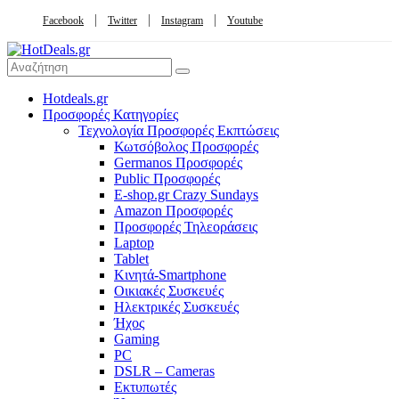
Facebook
Twitter
Instagram
Youtube
Hotdeals.gr
Προσφορές Κατηγορίες
Τεχνολογία Προσφορές Εκπτώσεις
Κωτσόβολος Προσφορές
Germanos Προσφορές
Public Προσφορές
E-shop.gr Crazy Sundays
Amazon Προσφορές
Προσφορές Τηλεοράσεις
Laptop
Tablet
Κινητά-Smartphone
Οικιακές Συσκευές
Hλεκτρικές Συσκευές
Ήχος
Gaming
PC
DSLR – Cameras
Εκτυπωτές