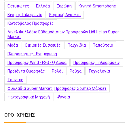
Εκτυπωτές
Ελλάδα
Ευρώπη
Κινητά-Smartphone
Κινητή Τηλεφωνία
Κυριακή Ανοιχτά
Κωτσόβολος Προσφορές
Λίντλ Φυλλάδιο Εβδομαδιαίων Προσφορών Lidl Hellas Super
Market
Μόδα
Οικιακές Συσκευές
Παιχνίδια
Παπούτσια
Πληροφορίες - Ενημέρωση
Προσφορές Wind - F2G - Q Δώρα
Προσφορές Τηλεοράσεις
Προϊόντα Ομορφιάς
Ρολόι
Ρούχα
Τεχνολογία
Τσάντες
Φυλλάδια Super Market | Προσφορές Σούπερ Μάρκετ
Φωτογραφική Μηχανή
Ψυγεία
ΟΡΟΙ ΧΡΗΣΗΣ