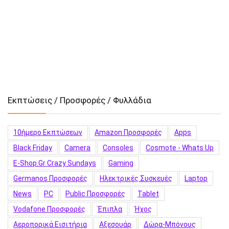
Εκπτώσεις / Προσφορές / Φυλλάδια
10ήμερο Εκπτώσεων
Amazon Προσφορές
Apps
Black Friday
Camera
Consoles
Cosmote - Whats Up
E-Shop.gr Crazy Sundays
Gaming
Germanos Προσφορές
Hλεκτρικές Συσκευές
Laptop
News
PC
Public Προσφορές
Tablet
Vodafone Προσφορές
Έπιπλα
Ήχος
Αεροπορικά Εισιτήρια
Αξεσουάρ
Δώρα-Μπόνους