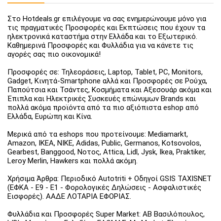
Στο Hotdeals.gr επιλέγουμε να σας ενημερώνουμε μόνο για
τις πραγματικές Προσφορές και Εκπτώσεις που έχουν τα
ηλεκτρονικά καταστήμα στην Ελλάδα και το Εξωτερικό.
Καθημερινά Προσφορές και Φυλλάδια για να κάνετε τις
αγορές σας πιο οικονομικά!
Προσφορές σε: Τηλεοράσεις, Laptop, Tablet, PC, Monitors,
Gadget, Κινητά-Smartphone αλλά και Προσφορές σε Ρούχα,
Παπούτσια και Τσάντες, Κοσμήματα και Αξεσουάρ ακόμα και
Έπιπλα και Ηλεκτρικές Συσκευές επώνυμων Brands και
πολλά ακόμα προϊόντα από τα πιο αξιόπιστα eshop από
Ελλάδα, Ευρώπη και Κίνα.
Μερικά από τα eshops που προτείνουμε: Mediamarkt,
Amazon, IKEA, NIKE, Adidas, Public, Germanos, Kotsovolos,
Gearbest, Banggood, Νοτος, Attica, Lidl, Jysk, Ikea, Praktiker,
Leroy Merlin, Hawkers και πολλά ακόμη.
Χρήσιμα Άρθρα: Περιοδικό Autotriti + Οδηγοί GSIS TAXISNET
(ΕΦΚΑ - Ε9 - Ε1 - Φορολογικές Δηλώσεις - Ασφαλιστικές
Εισφορές). ΑΑΔΕ ΛΟΤΑΡΙΑ ΕΦΟΡΙΑΣ.
Φυλλάδια και Προσφορές Super Market: ΑΒ Βασιλόπουλος,