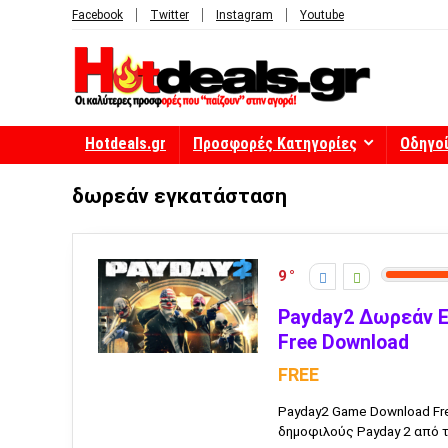
Facebook
Twitter
Instagram
Youtube
Hotdeals.gr
Προσφορές Κατηγορίες
Οδηγο
δωρεάν εγκατάσταση
9
Payday2 Δωρεάν Εγ
Free Download
FREE
Payday2 Game Download Fr
δημοφιλούς Payday 2 από τ