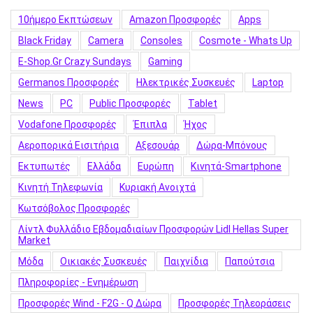
10ήμερο Εκπτώσεων
Amazon Προσφορές
Apps
Black Friday
Camera
Consoles
Cosmote - Whats Up
E-Shop.gr Crazy Sundays
Gaming
Germanos Προσφορές
Hλεκτρικές Συσκευές
Laptop
News
PC
Public Προσφορές
Tablet
Vodafone Προσφορές
Έπιπλα
Ήχος
Αεροπορικά Εισιτήρια
Αξεσουάρ
Δώρα-Μπόνους
Εκτυπωτές
Ελλάδα
Ευρώπη
Κινητά-Smartphone
Κινητή Τηλεφωνία
Κυριακή Ανοιχτά
Κωτσόβολος Προσφορές
Λίντλ Φυλλάδιο Εβδομαδιαίων Προσφορών Lidl Hellas Super
Market
Μόδα
Οικιακές Συσκευές
Παιχνίδια
Παπούτσια
Πληροφορίες - Ενημέρωση
Προσφορές Wind - F2G - Q Δώρα
Προσφορές Τηλεοράσεις