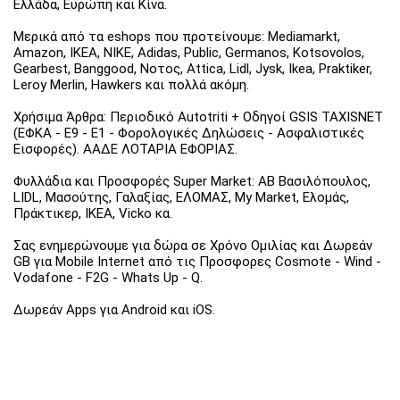
Ελλάδα, Ευρώπη και Κίνα.
Μερικά από τα eshops που προτείνουμε: Mediamarkt,
Amazon, IKEA, NIKE, Adidas, Public, Germanos, Kotsovolos,
Gearbest, Banggood, Νοτος, Attica, Lidl, Jysk, Ikea, Praktiker,
Leroy Merlin, Hawkers και πολλά ακόμη.
Χρήσιμα Άρθρα: Περιοδικό Autotriti + Οδηγοί GSIS TAXISNET
(ΕΦΚΑ - Ε9 - Ε1 - Φορολογικές Δηλώσεις - Ασφαλιστικές
Εισφορές). ΑΑΔΕ ΛΟΤΑΡΙΑ ΕΦΟΡΙΑΣ.
Φυλλάδια και Προσφορές Super Market: ΑΒ Βασιλόπουλος,
LIDL, Μασούτης, Γαλαξίας, ΕΛΟΜΑΣ, My Market, Ελομάς,
Πράκτικερ, ΙΚΕΑ, Vicko κα.
Σας ενημερώνουμε για δώρα σε Χρόνο Ομιλίας και Δωρεάν
GB για Mobile Internet από τις Προσφορες Cosmote - Wind -
Vodafone - F2G - Whats Up - Q.
Δωρεάν Apps για Android και iOS.