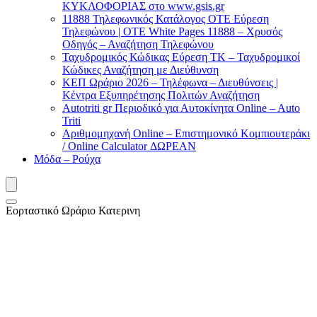
ΚΥΚΛΟΦΟΡΙΑΣ στο www.gsis.gr
11888 Τηλεφωνικός Κατάλογος ΟΤΕ Εύρεση
Τηλεφώνου | OTE White Pages 11888 – Χρυσός
Οδηγός – Αναζήτηση Τηλεφώνου
Ταχυδρομικός Κώδικας Εύρεση ΤΚ – Ταχυδρομικοί
Κώδικες Αναζήτηση με Διεύθυνση
ΚΕΠ Ωράριο 2026 – Τηλέφωνα – Διευθύνσεις |
Κέντρα Εξυπηρέτησης Πολιτών Αναζήτηση
Autotriti gr Περιοδικό για Αυτοκίνητα Online – Auto
Triti
Αριθμομηχανή Online – Επιστημονικό Κομπιουτεράκι
/ Online Calculator ΔΩΡΕΑΝ
Μόδα – Ρούχα
Εορταστικό Ωράριο Κατερινη