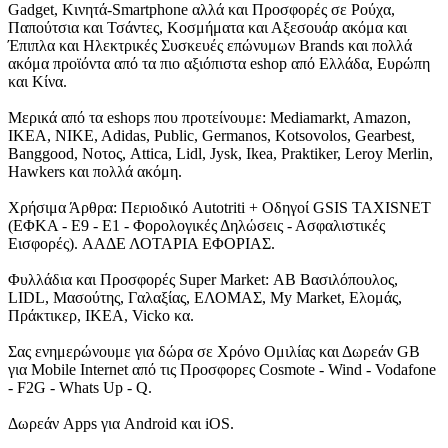
Gadget, Κινητά-Smartphone αλλά και Προσφορές σε Ρούχα,
Παπούτσια και Τσάντες, Κοσμήματα και Αξεσουάρ ακόμα και
Έπιπλα και Ηλεκτρικές Συσκευές επώνυμων Brands και πολλά
ακόμα προϊόντα από τα πιο αξιόπιστα eshop από Ελλάδα, Ευρώπη
και Κίνα.
Μερικά από τα eshops που προτείνουμε: Mediamarkt, Amazon,
IKEA, NIKE, Adidas, Public, Germanos, Kotsovolos, Gearbest,
Banggood, Νοτος, Attica, Lidl, Jysk, Ikea, Praktiker, Leroy Merlin,
Hawkers και πολλά ακόμη.
Χρήσιμα Άρθρα: Περιοδικό Autotriti + Οδηγοί GSIS TAXISNET
(ΕΦΚΑ - Ε9 - Ε1 - Φορολογικές Δηλώσεις - Ασφαλιστικές
Εισφορές). ΑΑΔΕ ΛΟΤΑΡΙΑ ΕΦΟΡΙΑΣ.
Φυλλάδια και Προσφορές Super Market: ΑΒ Βασιλόπουλος,
LIDL, Μασούτης, Γαλαξίας, ΕΛΟΜΑΣ, My Market, Ελομάς,
Πράκτικερ, ΙΚΕΑ, Vicko κα.
Σας ενημερώνουμε για δώρα σε Χρόνο Ομιλίας και Δωρεάν GB
για Mobile Internet από τις Προσφορες Cosmote - Wind - Vodafone
- F2G - Whats Up - Q.
Δωρεάν Apps για Android και iOS.