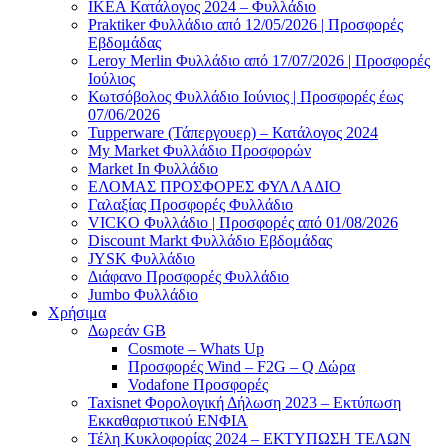
ΙΚΕΑ Κατάλογος 2024 – Φυλλάδιο
Praktiker Φυλλάδιο από 12/05/2026 | Προσφορές
Εβδομάδας
Leroy Merlin Φυλλάδιο από 17/07/2026 | Προσφορές
Ιούλιος
Κωτσόβολος Φυλλάδιο Ιούνιος | Προσφορές έως
07/06/2026
Tupperware (Τάπεργουερ) – Κατάλογος 2024
My Market Φυλλάδιο Προσφορών
Market In Φυλλάδιο
ΕΛΟΜΑΣ ΠΡΟΣΦΟΡΕΣ ΦΥΛΛΑΔΙΟ
Γαλαξίας Προσφορές Φυλλάδιο
VICKO Φυλλάδιο | Προσφορές από 01/08/2026
Discount Markt Φυλλάδιο Εβδομάδας
JYSK Φυλλάδιο
Διάφανο Προσφορές Φυλλάδιο
Jumbo Φυλλάδιο
Χρήσιμα
Δωρεάν GB
Cosmote – Whats Up
Προσφορές Wind – F2G – Q Δώρα
Vodafone Προσφορές
Taxisnet Φορολογική Δήλωση 2023 – Εκτύπωση
Εκκαθαριστικού EΝΦΙΑ
Τέλη Kυκλοφορίας 2024 – ΕΚΤΥΠΩΣΗ ΤΕΛΩΝ