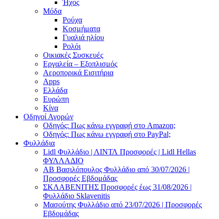
Ήχος
Μόδα
Ρούχα
Κοσμήματα
Γυαλιά ηλίου
Ρολόι
Οικιακές Συσκευές
Εργαλεία – Εξοπλισμός
Αεροπορικά Εισιτήρια
Apps
Ελλάδα
Ευρώπη
Κίνα
Οδηγοί Αγορών
Οδηγός: Πως κάνω εγγραφή στο Amazon;
Οδηγός: Πως κάνω εγγραφή στο PayPal;
Φυλλάδια
Lidl Φυλλάδιο | ΛΙΝΤΛ Προσφορές | Lidl Hellas
ΦΥΛΛΑΔΙΟ
AB Βασιλόπουλος Φυλλάδιο από 30/07/2026 |
Προσφορές Εβδομάδας
ΣΚΛΑΒΕΝΙΤΗΣ Προσφορές έως 31/08/2026 |
Φυλλάδιο Sklavenitis
Μασούτης Φυλλάδιο από 23/07/2026 | Προσφορές
Εβδομάδας