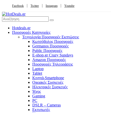
Facebook
Twitter
Instagram
Youtube
Hotdeals.gr
Προσφορές Κατηγορίες
Τεχνολογία Προσφορές Εκπτώσεις
Κωτσόβολος Προσφορές
Germanos Προσφορές
Public Προσφορές
E-shop.gr Crazy Sundays
Amazon Προσφορές
Προσφορές Τηλεοράσεις
Laptop
Tablet
Κινητά-Smartphone
Οικιακές Συσκευές
Hλεκτρικές Συσκευές
Ήχος
Gaming
PC
DSLR – Cameras
Εκτυπωτές