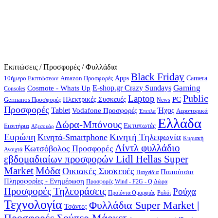
Εκπτώσεις / Προσφορές / Φυλλάδια
Black Friday
10ήμερο Εκπτώσεων
Apps
Camera
Amazon Προσφορές
Gaming
E-shop.gr Crazy Sundays
Cosmote - Whats Up
Consoles
Public
Laptop
Hλεκτρικές Συσκευές
PC
Germanos Προσφορές
News
Προσφορές
Ήχος
Tablet
Vodafone Προσφορές
Αεροπορικά
Έπιπλα
Ελλάδα
Δώρα-Μπόνους
Εκτυπωτές
Εισιτήρια
Αξεσουάρ
Ευρώπη
Κινητή Τηλεφωνία
Κινητά-Smartphone
Κυριακή
Λίντλ φυλλάδιο
Κωτσόβολος Προσφορές
Ανοιχτά
εβδομαδιαίων προσφορών Lidl Hellas Super
Μόδα
Market
Οικιακές Συσκευές
Παπούτσια
Παιχνίδια
Πληροφορίες - Ενημέρωση
Προσφορές Wind - F2G - Q Δώρα
Προσφορές Τηλεοράσεις
Ρούχα
Προϊόντα Ομορφιάς
Ρολόι
Τεχνολογία
Φυλλάδια Super Market |
Τσάντες
Προσφορές Σούπερ Μάρκετ