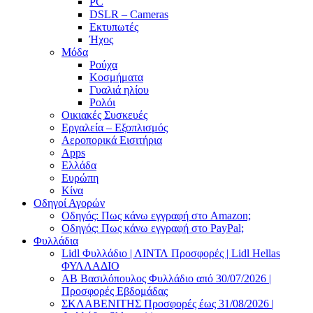
PC
DSLR – Cameras
Εκτυπωτές
Ήχος
Μόδα
Ρούχα
Κοσμήματα
Γυαλιά ηλίου
Ρολόι
Οικιακές Συσκευές
Εργαλεία – Εξοπλισμός
Αεροπορικά Εισιτήρια
Apps
Ελλάδα
Ευρώπη
Κίνα
Οδηγοί Αγορών
Οδηγός: Πως κάνω εγγραφή στο Amazon;
Οδηγός: Πως κάνω εγγραφή στο PayPal;
Φυλλάδια
Lidl Φυλλάδιο | ΛΙΝΤΛ Προσφορές | Lidl Hellas
ΦΥΛΛΑΔΙΟ
AB Βασιλόπουλος Φυλλάδιο από 30/07/2026 |
Προσφορές Εβδομάδας
ΣΚΛΑΒΕΝΙΤΗΣ Προσφορές έως 31/08/2026 |