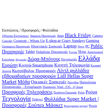
Εκπτώσεις / Προσφορές / Φυλλάδια
Black Friday
10ήμερο Εκπτώσεων
Apps
Camera
Amazon Προσφορές
Gaming
E-shop.gr Crazy Sundays
Cosmote - Whats Up
Consoles
Public
Laptop
Hλεκτρικές Συσκευές
PC
Germanos Προσφορές
News
Προσφορές
Ήχος
Tablet
Vodafone Προσφορές
Αεροπορικά
Έπιπλα
Ελλάδα
Δώρα-Μπόνους
Εκτυπωτές
Εισιτήρια
Αξεσουάρ
Ευρώπη
Κινητή Τηλεφωνία
Κινητά-Smartphone
Κυριακή
Λίντλ φυλλάδιο
Κωτσόβολος Προσφορές
Ανοιχτά
εβδομαδιαίων προσφορών Lidl Hellas Super
Μόδα
Market
Οικιακές Συσκευές
Παπούτσια
Παιχνίδια
Πληροφορίες - Ενημέρωση
Προσφορές Wind - F2G - Q Δώρα
Προσφορές Τηλεοράσεις
Ρούχα
Προϊόντα Ομορφιάς
Ρολόι
Τεχνολογία
Φυλλάδια Super Market |
Τσάντες
Προσφορές Σούπερ Μάρκετ
Φωτογραφική μηχανή
Ψυγεία