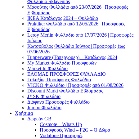
Φυλλάδιο Sklavenitis
Μασούτης Φυλλάδιο από 23/07/2026 | Προσφορές
Εβδομάδας
ΙΚΕΑ Κατάλογος 2024 – Φυλλάδιο
Praktiker Φυλλάδιο από 12/05/2026 | Προσφορές
Εβδομάδας
Leroy Merlin Φυλλάδιο από 17/07/2026 | Προσφορές
Ιούλιος
Κωτσόβολος Φυλλάδιο Ιούνιος | Προσφορές έως
07/06/2026
Tupperware (Τάπεργουερ) – Κατάλογος 2024
My Market Φυλλάδιο Προσφορών
Market In Φυλλάδιο
ΕΛΟΜΑΣ ΠΡΟΣΦΟΡΕΣ ΦΥΛΛΑΔΙΟ
Γαλαξίας Προσφορές Φυλλάδιο
VICKO Φυλλάδιο | Προσφορές από 01/08/2026
Discount Markt Φυλλάδιο Εβδομάδας
JYSK Φυλλάδιο
Διάφανο Προσφορές Φυλλάδιο
Jumbo Φυλλάδιο
Χρήσιμα
Δωρεάν GB
Cosmote – Whats Up
Προσφορές Wind – F2G – Q Δώρα
Vodafone Προσφορές