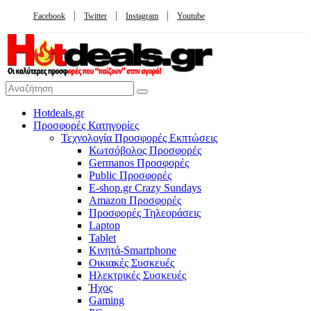
Facebook
Twitter
Instagram
Youtube
Hotdeals.gr
Προσφορές Κατηγορίες
Τεχνολογία Προσφορές Εκπτώσεις
Κωτσόβολος Προσφορές
Germanos Προσφορές
Public Προσφορές
E-shop.gr Crazy Sundays
Amazon Προσφορές
Προσφορές Τηλεοράσεις
Laptop
Tablet
Κινητά-Smartphone
Οικιακές Συσκευές
Hλεκτρικές Συσκευές
Ήχος
Gaming