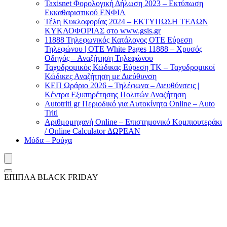
Taxisnet Φορολογική Δήλωση 2023 – Εκτύπωση
Εκκαθαριστικού EΝΦΙΑ
Τέλη Kυκλοφορίας 2024 – ΕΚΤΥΠΩΣΗ ΤΕΛΩΝ
ΚΥΚΛΟΦΟΡΙΑΣ στο www.gsis.gr
11888 Τηλεφωνικός Κατάλογος ΟΤΕ Εύρεση
Τηλεφώνου | OTE White Pages 11888 – Χρυσός
Οδηγός – Αναζήτηση Τηλεφώνου
Ταχυδρομικός Κώδικας Εύρεση ΤΚ – Ταχυδρομικοί
Κώδικες Αναζήτηση με Διεύθυνση
ΚΕΠ Ωράριο 2026 – Τηλέφωνα – Διευθύνσεις |
Κέντρα Εξυπηρέτησης Πολιτών Αναζήτηση
Autotriti gr Περιοδικό για Αυτοκίνητα Online – Auto
Triti
Αριθμομηχανή Online – Επιστημονικό Κομπιουτεράκι
/ Online Calculator ΔΩΡΕΑΝ
Μόδα – Ρούχα
ΕΠΙΠΛΑ BLACK FRIDAY