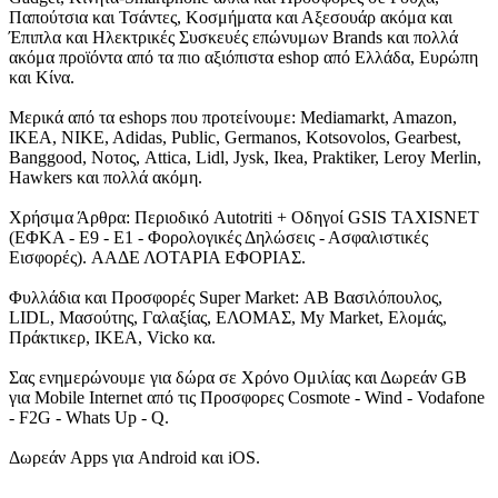
Παπούτσια και Τσάντες, Κοσμήματα και Αξεσουάρ ακόμα και
Έπιπλα και Ηλεκτρικές Συσκευές επώνυμων Brands και πολλά
ακόμα προϊόντα από τα πιο αξιόπιστα eshop από Ελλάδα, Ευρώπη
και Κίνα.
Μερικά από τα eshops που προτείνουμε: Mediamarkt, Amazon,
IKEA, NIKE, Adidas, Public, Germanos, Kotsovolos, Gearbest,
Banggood, Νοτος, Attica, Lidl, Jysk, Ikea, Praktiker, Leroy Merlin,
Hawkers και πολλά ακόμη.
Χρήσιμα Άρθρα: Περιοδικό Autotriti + Οδηγοί GSIS TAXISNET
(ΕΦΚΑ - Ε9 - Ε1 - Φορολογικές Δηλώσεις - Ασφαλιστικές
Εισφορές). ΑΑΔΕ ΛΟΤΑΡΙΑ ΕΦΟΡΙΑΣ.
Φυλλάδια και Προσφορές Super Market: ΑΒ Βασιλόπουλος,
LIDL, Μασούτης, Γαλαξίας, ΕΛΟΜΑΣ, My Market, Ελομάς,
Πράκτικερ, ΙΚΕΑ, Vicko κα.
Σας ενημερώνουμε για δώρα σε Χρόνο Ομιλίας και Δωρεάν GB
για Mobile Internet από τις Προσφορες Cosmote - Wind - Vodafone
- F2G - Whats Up - Q.
Δωρεάν Apps για Android και iOS.