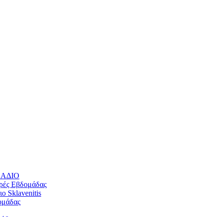
ΛΛΑΔΙΟ
ρές Εβδομάδας
 Sklavenitis
ομάδας