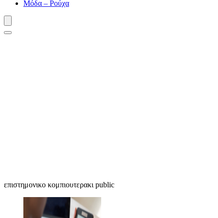
Μόδα – Ρούχα
επιστημονικο κομπιουτερακι public