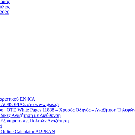
μάδας
ύλιος
/2026
θαριστικού EΝΦΙΑ
ΛΟΦΟΡΙΑΣ στο www.gsis.gr
 | OTE White Pages 11888 – Χρυσός Οδηγός – Αναζήτηση Τηλεφώ
δικες Αναζήτηση με Διεύθυνση
α Εξυπηρέτησης Πολιτών Αναζήτηση
i
/ Online Calculator ΔΩΡΕΑΝ