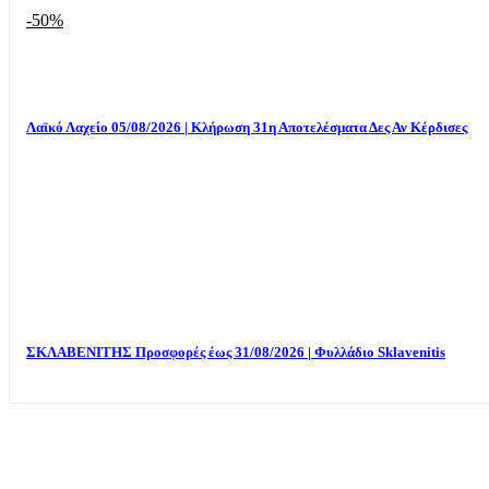
-50%
Λαϊκό Λαχείο 05/08/2026 | Κλήρωση 31η Αποτελέσματα Δες Αν Κέρδισες
ΣΚΛΑΒΕΝΙΤΗΣ Προσφορές έως 31/08/2026 | Φυλλάδιο Sklavenitis