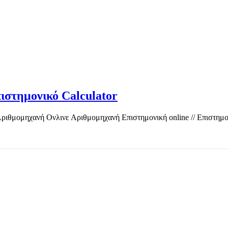
ιστημονικό Calculator
ιθμομηχανή Ονλινε Αριθμομηχανή Επιστημονική online // Επιστημονι
TOP OFFERS