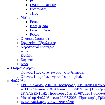
PC
DSLR – Cameras
Εκτυπωτές
Ήχος
Μόδα
Ρούχα
Κοσμήματα
Γυαλιά ηλίου
Ρολόι
Οικιακές Συσκευές
Εργαλεία – Εξοπλισμός
Αεροπορικά Εισιτήρια
Apps
Ελλάδα
Ευρώπη
Κίνα
Οδηγοί Αγορών
Οδηγός: Πως κάνω εγγραφή στο Amazon;
Οδηγός: Πως κάνω εγγραφή στο PayPal;
Φυλλάδια
Lidl Φυλλάδιο | ΛΙΝΤΛ Προσφορές | Lidl Hellas ΦΥ
AB Βασιλόπουλος Φυλλάδιο από 30/07/2026 | Προσφο
ΣΚΛΑΒΕΝΙΤΗΣ Προσφορές έως 31/08/2026 | Φυλλάδιο
Μασούτης Φυλλάδιο από 23/07/2026 | Προσφορές Εβδ
ΙΚΕΑ Κατάλογος 2024 – Φυλλάδιο