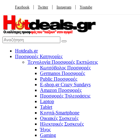
Facebook
Twitter
Instagram
Youtube
Hotdeals.gr
Προσφορές Κατηγορίες
Τεχνολογία Προσφορές Εκπτώσεις
Κωτσόβολος Προσφορές
Germanos Προσφορές
Public Προσφορές
E-shop.gr Crazy Sundays
Amazon Προσφορές
Προσφορές Τηλεοράσεις
Laptop
Tablet
Κινητά-Smartphone
Οικιακές Συσκευές
Hλεκτρικές Συσκευές
Ήχος
Gaming