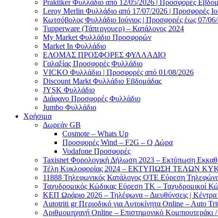
Praktiker Φυλλάδιο από 12/05/2026 | Προσφορές Εβδο
Leroy Merlin Φυλλάδιο από 17/07/2026 | Προσφορές Ιο
Κωτσόβολος Φυλλάδιο Ιούνιος | Προσφορές έως 07/06
Tupperware (Τάπεργουερ) – Κατάλογος 2024
My Market Φυλλάδιο Προσφορών
Market In Φυλλάδιο
ΕΛΟΜΑΣ ΠΡΟΣΦΟΡΕΣ ΦΥΛΛΑΔΙΟ
Γαλαξίας Προσφορές Φυλλάδιο
VICKO Φυλλάδιο | Προσφορές από 01/08/2026
Discount Markt Φυλλάδιο Εβδομάδας
JYSK Φυλλάδιο
Διάφανο Προσφορές Φυλλάδιο
Jumbo Φυλλάδιο
Χρήσιμα
Δωρεάν GB
Cosmote – Whats Up
Προσφορές Wind – F2G – Q Δώρα
Vodafone Προσφορές
Taxisnet Φορολογική Δήλωση 2023 – Εκτύπωση Εκκα
Τέλη Kυκλοφορίας 2024 – ΕΚΤΥΠΩΣΗ ΤΕΛΩΝ ΚΥΚ
11888 Τηλεφωνικός Κατάλογος ΟΤΕ Εύρεση Τηλεφώνου
Ταχυδρομικός Κώδικας Εύρεση ΤΚ – Ταχυδρομικοί Κώ
ΚΕΠ Ωράριο 2026 – Τηλέφωνα – Διευθύνσεις | Κέντρ
Autotriti gr Περιοδικό για Αυτοκίνητα Online – Auto Trit
Αριθμομηχανή Online – Επιστημονικό Κομπιουτεράκι 