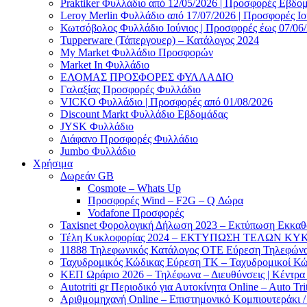
Praktiker Φυλλάδιο από 12/05/2026 | Προσφορές Εβδο
Leroy Merlin Φυλλάδιο από 17/07/2026 | Προσφορές Ιο
Κωτσόβολος Φυλλάδιο Ιούνιος | Προσφορές έως 07/06
Tupperware (Τάπεργουερ) – Κατάλογος 2024
My Market Φυλλάδιο Προσφορών
Market In Φυλλάδιο
ΕΛΟΜΑΣ ΠΡΟΣΦΟΡΕΣ ΦΥΛΛΑΔΙΟ
Γαλαξίας Προσφορές Φυλλάδιο
VICKO Φυλλάδιο | Προσφορές από 01/08/2026
Discount Markt Φυλλάδιο Εβδομάδας
JYSK Φυλλάδιο
Διάφανο Προσφορές Φυλλάδιο
Jumbo Φυλλάδιο
Χρήσιμα
Δωρεάν GB
Cosmote – Whats Up
Προσφορές Wind – F2G – Q Δώρα
Vodafone Προσφορές
Taxisnet Φορολογική Δήλωση 2023 – Εκτύπωση Εκκα
Τέλη Kυκλοφορίας 2024 – ΕΚΤΥΠΩΣΗ ΤΕΛΩΝ ΚΥΚ
11888 Τηλεφωνικός Κατάλογος ΟΤΕ Εύρεση Τηλεφώνου
Ταχυδρομικός Κώδικας Εύρεση ΤΚ – Ταχυδρομικοί Κώ
ΚΕΠ Ωράριο 2026 – Τηλέφωνα – Διευθύνσεις | Κέντρ
Autotriti gr Περιοδικό για Αυτοκίνητα Online – Auto Trit
Αριθμομηχανή Online – Επιστημονικό Κομπιουτεράκι 