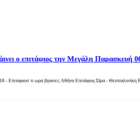
άινει ο επιτάφιος την Μεγάλη Παρασκευή 0
- Επιταφιοσ τι ωρα βγαινει; Αθήνα Επιτάφιος Ώρα - Θεσσαλονίκη Επ
TOP OFFERS