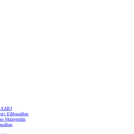
ΛΛΑΔΙΟ
ρές Εβδομάδας
 Sklavenitis
ομάδας