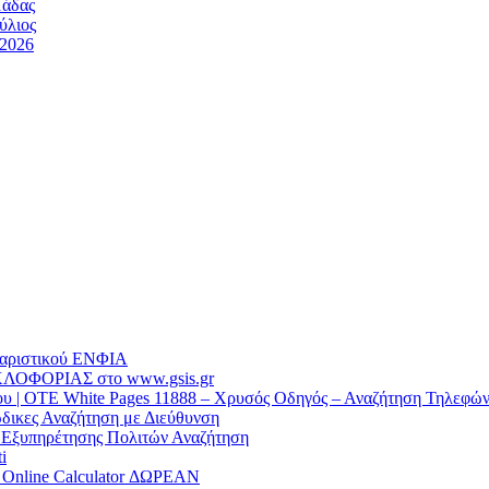
μάδας
ύλιος
/2026
θαριστικού EΝΦΙΑ
ΛΟΦΟΡΙΑΣ στο www.gsis.gr
 | OTE White Pages 11888 – Χρυσός Οδηγός – Αναζήτηση Τηλεφώ
δικες Αναζήτηση με Διεύθυνση
α Εξυπηρέτησης Πολιτών Αναζήτηση
i
/ Online Calculator ΔΩΡΕΑΝ