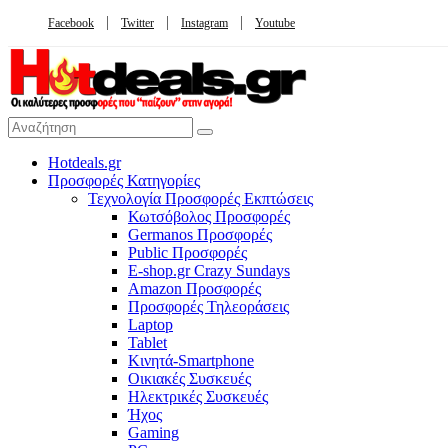
Facebook
Twitter
Instagram
Youtube
Hotdeals.gr
Προσφορές Κατηγορίες
Τεχνολογία Προσφορές Εκπτώσεις
Κωτσόβολος Προσφορές
Germanos Προσφορές
Public Προσφορές
E-shop.gr Crazy Sundays
Amazon Προσφορές
Προσφορές Τηλεοράσεις
Laptop
Tablet
Κινητά-Smartphone
Οικιακές Συσκευές
Hλεκτρικές Συσκευές
Ήχος
Gaming