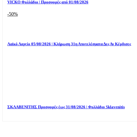
VICKO Φυλλάδιο | Προσφορές από 01/08/2026
-50%
Λαϊκό Λαχείο 05/08/2026 | Κλήρωση 31η Αποτελέσματα Δες Αν Κέρδισες
ΣΚΛΑΒΕΝΙΤΗΣ Προσφορές έως 31/08/2026 | Φυλλάδιο Sklavenitis