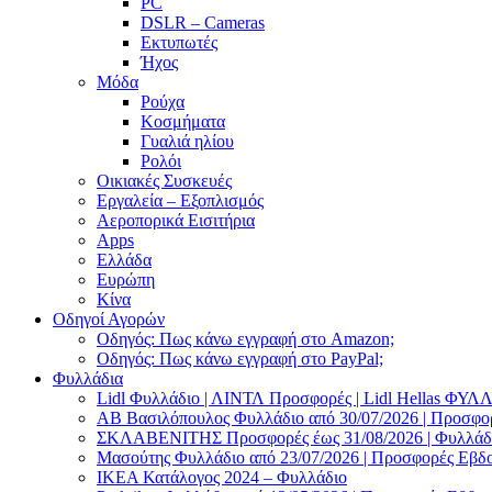
PC
DSLR – Cameras
Εκτυπωτές
Ήχος
Μόδα
Ρούχα
Κοσμήματα
Γυαλιά ηλίου
Ρολόι
Οικιακές Συσκευές
Εργαλεία – Εξοπλισμός
Αεροπορικά Εισιτήρια
Apps
Ελλάδα
Ευρώπη
Κίνα
Οδηγοί Αγορών
Οδηγός: Πως κάνω εγγραφή στο Amazon;
Οδηγός: Πως κάνω εγγραφή στο PayPal;
Φυλλάδια
Lidl Φυλλάδιο | ΛΙΝΤΛ Προσφορές | Lidl Hellas ΦΥ
AB Βασιλόπουλος Φυλλάδιο από 30/07/2026 | Προσφο
ΣΚΛΑΒΕΝΙΤΗΣ Προσφορές έως 31/08/2026 | Φυλλάδιο
Μασούτης Φυλλάδιο από 23/07/2026 | Προσφορές Εβδ
ΙΚΕΑ Κατάλογος 2024 – Φυλλάδιο