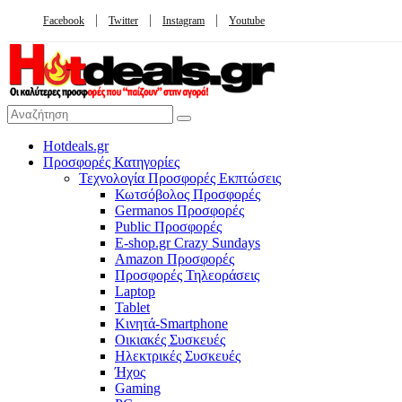
Facebook
Twitter
Instagram
Youtube
Hotdeals.gr
Προσφορές Κατηγορίες
Τεχνολογία Προσφορές Εκπτώσεις
Κωτσόβολος Προσφορές
Germanos Προσφορές
Public Προσφορές
E-shop.gr Crazy Sundays
Amazon Προσφορές
Προσφορές Τηλεοράσεις
Laptop
Tablet
Κινητά-Smartphone
Οικιακές Συσκευές
Hλεκτρικές Συσκευές
Ήχος
Gaming