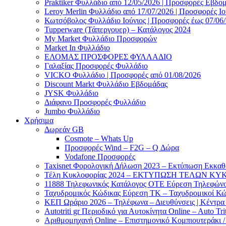
Praktiker Φυλλάδιο από 12/05/2026 | Προσφορές Εβδο
Leroy Merlin Φυλλάδιο από 17/07/2026 | Προσφορές Ιο
Κωτσόβολος Φυλλάδιο Ιούνιος | Προσφορές έως 07/06
Tupperware (Τάπεργουερ) – Κατάλογος 2024
My Market Φυλλάδιο Προσφορών
Market In Φυλλάδιο
ΕΛΟΜΑΣ ΠΡΟΣΦΟΡΕΣ ΦΥΛΛΑΔΙΟ
Γαλαξίας Προσφορές Φυλλάδιο
VICKO Φυλλάδιο | Προσφορές από 01/08/2026
Discount Markt Φυλλάδιο Εβδομάδας
JYSK Φυλλάδιο
Διάφανο Προσφορές Φυλλάδιο
Jumbo Φυλλάδιο
Χρήσιμα
Δωρεάν GB
Cosmote – Whats Up
Προσφορές Wind – F2G – Q Δώρα
Vodafone Προσφορές
Taxisnet Φορολογική Δήλωση 2023 – Εκτύπωση Εκκα
Τέλη Kυκλοφορίας 2024 – ΕΚΤΥΠΩΣΗ ΤΕΛΩΝ ΚΥΚ
11888 Τηλεφωνικός Κατάλογος ΟΤΕ Εύρεση Τηλεφώνου
Ταχυδρομικός Κώδικας Εύρεση ΤΚ – Ταχυδρομικοί Κώ
ΚΕΠ Ωράριο 2026 – Τηλέφωνα – Διευθύνσεις | Κέντρ
Autotriti gr Περιοδικό για Αυτοκίνητα Online – Auto Trit
Αριθμομηχανή Online – Επιστημονικό Κομπιουτεράκι 