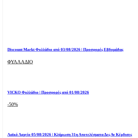
Discount Markt Φυλλάδιο από 03/08/2026 | Προσφορές Εβδομάδας
ΦΥΛΛΑΔΙΟ
VICKO Φυλλάδιο | Προσφορές από 01/08/2026
-50%
Λαϊκό Λαχείο 05/08/2026 | Κλήρωση 31η Αποτελέσματα Δες Αν Κέρδισες