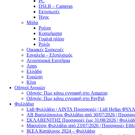
PC
DSLR – Cameras
Εκτυπωτές
Ήχος
Μόδα
Ρούχα
Κοσμήματα
Γυαλιά ηλίου
Ρολόι
Οικιακές Συσκευές
Εργαλεία – Εξοπλισμός
Αεροπορικά Εισιτήρια
Apps
Ελλάδα
Ευρώπη
Κίνα
Οδηγοί Αγορών
Οδηγός: Πως κάνω εγγραφή στο Amazon;
Οδηγός: Πως κάνω εγγραφή στο PayPal;
Φυλλάδια
Lidl Φυλλάδιο | ΛΙΝΤΛ Προσφορές | Lidl Hellas ΦΥ
AB Βασιλόπουλος Φυλλάδιο από 30/07/2026 | Προσφο
ΣΚΛΑΒΕΝΙΤΗΣ Προσφορές έως 31/08/2026 | Φυλλάδιο
Μασούτης Φυλλάδιο από 23/07/2026 | Προσφορές Εβδ
ΙΚΕΑ Κατάλογος 2024 – Φυλλάδιο