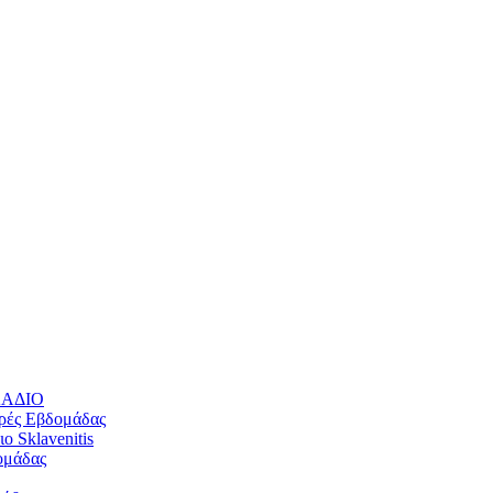
ΛΛΑΔΙΟ
ρές Εβδομάδας
 Sklavenitis
ομάδας