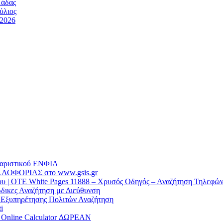
μάδας
ύλιος
/2026
θαριστικού EΝΦΙΑ
ΛΟΦΟΡΙΑΣ στο www.gsis.gr
 | OTE White Pages 11888 – Χρυσός Οδηγός – Αναζήτηση Τηλεφώ
δικες Αναζήτηση με Διεύθυνση
α Εξυπηρέτησης Πολιτών Αναζήτηση
i
/ Online Calculator ΔΩΡΕΑΝ