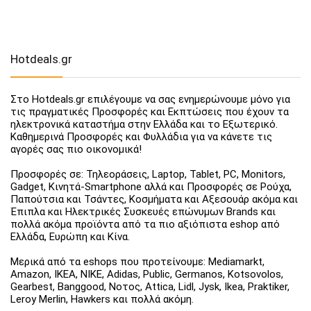
Hotdeals.gr
Στο Hotdeals.gr επιλέγουμε να σας ενημερώνουμε μόνο για
τις πραγματικές Προσφορές και Εκπτώσεις που έχουν τα
ηλεκτρονικά καταστήμα στην Ελλάδα και το Εξωτερικό.
Καθημερινά Προσφορές και Φυλλάδια για να κάνετε τις
αγορές σας πιο οικονομικά!
Προσφορές σε: Τηλεοράσεις, Laptop, Tablet, PC, Monitors,
Gadget, Κινητά-Smartphone αλλά και Προσφορές σε Ρούχα,
Παπούτσια και Τσάντες, Κοσμήματα και Αξεσουάρ ακόμα και
Έπιπλα και Ηλεκτρικές Συσκευές επώνυμων Brands και
πολλά ακόμα προϊόντα από τα πιο αξιόπιστα eshop από
Ελλάδα, Ευρώπη και Κίνα.
Μερικά από τα eshops που προτείνουμε: Mediamarkt,
Amazon, IKEA, NIKE, Adidas, Public, Germanos, Kotsovolos,
Gearbest, Banggood, Νοτος, Attica, Lidl, Jysk, Ikea, Praktiker,
Leroy Merlin, Hawkers και πολλά ακόμη.