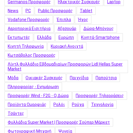
Germanos Προσφορές
Hλεκτρικές Συσκευές
Laptop
News
PC
Public Προσφορές
Tablet
Vodafone Προσφορές
Έπιπλα
Ήχος
Αεροπορικά Εισιτήρια
Αξεσουάρ
Δώρα-Μπόνους
Εκτυπωτές
Ελλάδα
Ευρώπη
Κινητά-Smartphone
Κινητή Τηλεφωνία
Κυριακή Ανοιχτά
Κωτσόβολος Προσφορές
Λίντλ Φυλλάδιο Εβδομαδιαίων Προσφορών Lidl Hellas Super
Market
Μόδα
Οικιακές Συσκευές
Παιχνίδια
Παπούτσια
Πληροφορίες - Ενημέρωση
Προσφορές Wind - F2G - Q Δώρα
Προσφορές Τηλεοράσεις
Προϊόντα Ομορφιάς
Ρολόι
Ρούχα
Τεχνολογία
Τσάντες
Φυλλάδια Super Market | Προσφορές Σούπερ Μάρκετ
Φωτογραφική Μηχανή
Ψυγεία