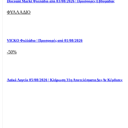
Discount Markt Φυλλάδιο από 03/08/2026 | Προσφορές Εβδομάδας
ΦΥΛΛΑΔΙΟ
VICKO Φυλλάδιο | Προσφορές από 01/08/2026
-50%
Λαϊκό Λαχείο 05/08/2026 | Κλήρωση 31η Αποτελέσματα Δες Αν Κέρδισες