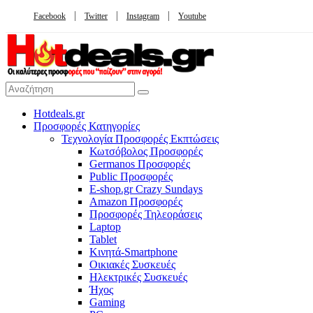
Facebook
Twitter
Instagram
Youtube
Hotdeals.gr
Προσφορές Κατηγορίες
Τεχνολογία Προσφορές Εκπτώσεις
Κωτσόβολος Προσφορές
Germanos Προσφορές
Public Προσφορές
E-shop.gr Crazy Sundays
Amazon Προσφορές
Προσφορές Τηλεοράσεις
Laptop
Tablet
Κινητά-Smartphone
Οικιακές Συσκευές
Hλεκτρικές Συσκευές
Ήχος
Gaming