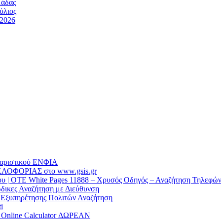
μάδας
ύλιος
/2026
θαριστικού EΝΦΙΑ
ΛΟΦΟΡΙΑΣ στο www.gsis.gr
 | OTE White Pages 11888 – Χρυσός Οδηγός – Αναζήτηση Τηλεφώ
δικες Αναζήτηση με Διεύθυνση
α Εξυπηρέτησης Πολιτών Αναζήτηση
i
/ Online Calculator ΔΩΡΕΑΝ