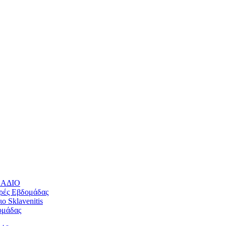
ΛΛΑΔΙΟ
ρές Εβδομάδας
 Sklavenitis
ομάδας