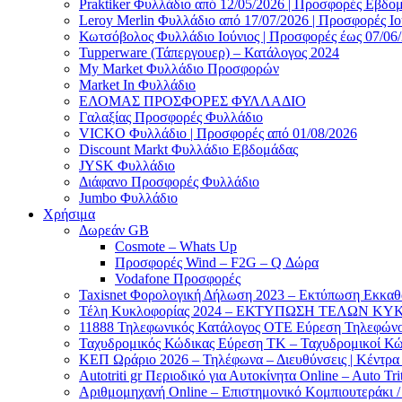
Praktiker Φυλλάδιο από 12/05/2026 | Προσφορές Εβδο
Leroy Merlin Φυλλάδιο από 17/07/2026 | Προσφορές Ιο
Κωτσόβολος Φυλλάδιο Ιούνιος | Προσφορές έως 07/06
Tupperware (Τάπεργουερ) – Κατάλογος 2024
My Market Φυλλάδιο Προσφορών
Market In Φυλλάδιο
ΕΛΟΜΑΣ ΠΡΟΣΦΟΡΕΣ ΦΥΛΛΑΔΙΟ
Γαλαξίας Προσφορές Φυλλάδιο
VICKO Φυλλάδιο | Προσφορές από 01/08/2026
Discount Markt Φυλλάδιο Εβδομάδας
JYSK Φυλλάδιο
Διάφανο Προσφορές Φυλλάδιο
Jumbo Φυλλάδιο
Χρήσιμα
Δωρεάν GB
Cosmote – Whats Up
Προσφορές Wind – F2G – Q Δώρα
Vodafone Προσφορές
Taxisnet Φορολογική Δήλωση 2023 – Εκτύπωση Εκκα
Τέλη Kυκλοφορίας 2024 – ΕΚΤΥΠΩΣΗ ΤΕΛΩΝ ΚΥΚ
11888 Τηλεφωνικός Κατάλογος ΟΤΕ Εύρεση Τηλεφώνου
Ταχυδρομικός Κώδικας Εύρεση ΤΚ – Ταχυδρομικοί Κώ
ΚΕΠ Ωράριο 2026 – Τηλέφωνα – Διευθύνσεις | Κέντρ
Autotriti gr Περιοδικό για Αυτοκίνητα Online – Auto Trit
Αριθμομηχανή Online – Επιστημονικό Κομπιουτεράκι 