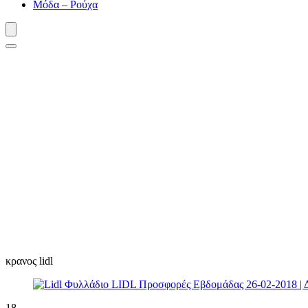
Μόδα – Ρούχα
κρανος lidl
18