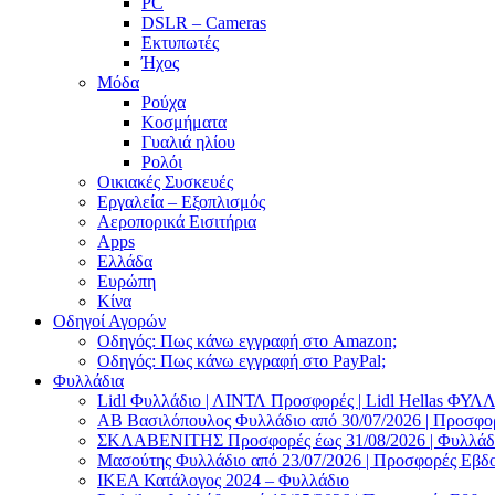
PC
DSLR – Cameras
Εκτυπωτές
Ήχος
Μόδα
Ρούχα
Κοσμήματα
Γυαλιά ηλίου
Ρολόι
Οικιακές Συσκευές
Εργαλεία – Εξοπλισμός
Αεροπορικά Εισιτήρια
Apps
Ελλάδα
Ευρώπη
Κίνα
Οδηγοί Αγορών
Οδηγός: Πως κάνω εγγραφή στο Amazon;
Οδηγός: Πως κάνω εγγραφή στο PayPal;
Φυλλάδια
Lidl Φυλλάδιο | ΛΙΝΤΛ Προσφορές | Lidl Hellas ΦΥ
AB Βασιλόπουλος Φυλλάδιο από 30/07/2026 | Προσφο
ΣΚΛΑΒΕΝΙΤΗΣ Προσφορές έως 31/08/2026 | Φυλλάδιο
Μασούτης Φυλλάδιο από 23/07/2026 | Προσφορές Εβδ
ΙΚΕΑ Κατάλογος 2024 – Φυλλάδιο