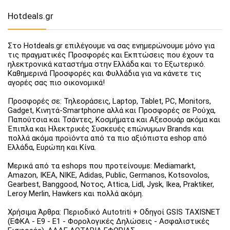
Hotdeals.gr
Στο Hotdeals.gr επιλέγουμε να σας ενημερώνουμε μόνο για
τις πραγματικές Προσφορές και Εκπτώσεις που έχουν τα
ηλεκτρονικά καταστήμα στην Ελλάδα και το Εξωτερικό.
Καθημερινά Προσφορές και Φυλλάδια για να κάνετε τις
αγορές σας πιο οικονομικά!
Προσφορές σε: Τηλεοράσεις, Laptop, Tablet, PC, Monitors,
Gadget, Κινητά-Smartphone αλλά και Προσφορές σε Ρούχα,
Παπούτσια και Τσάντες, Κοσμήματα και Αξεσουάρ ακόμα και
Έπιπλα και Ηλεκτρικές Συσκευές επώνυμων Brands και
πολλά ακόμα προϊόντα από τα πιο αξιόπιστα eshop από
Ελλάδα, Ευρώπη και Κίνα.
Μερικά από τα eshops που προτείνουμε: Mediamarkt,
Amazon, IKEA, NIKE, Adidas, Public, Germanos, Kotsovolos,
Gearbest, Banggood, Νοτος, Attica, Lidl, Jysk, Ikea, Praktiker,
Leroy Merlin, Hawkers και πολλά ακόμη.
Χρήσιμα Άρθρα: Περιοδικό Autotriti + Οδηγοί GSIS TAXISNET
(ΕΦΚΑ - Ε9 - Ε1 - Φορολογικές Δηλώσεις - Ασφαλιστικές