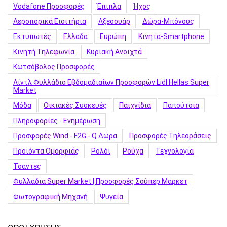
Vodafone Προσφορές
Έπιπλα
Ήχος
Αεροπορικά Εισιτήρια
Αξεσουάρ
Δώρα-Μπόνους
Εκτυπωτές
Ελλάδα
Ευρώπη
Κινητά-Smartphone
Κινητή Τηλεφωνία
Κυριακή Ανοιχτά
Κωτσόβολος Προσφορές
Λίντλ Φυλλάδιο Εβδομαδιαίων Προσφορών Lidl Hellas Super
Market
Μόδα
Οικιακές Συσκευές
Παιχνίδια
Παπούτσια
Πληροφορίες - Ενημέρωση
Προσφορές Wind - F2G - Q Δώρα
Προσφορές Τηλεοράσεις
Προϊόντα Ομορφιάς
Ρολόι
Ρούχα
Τεχνολογία
Τσάντες
Φυλλάδια Super Market | Προσφορές Σούπερ Μάρκετ
Φωτογραφική Μηχανή
Ψυγεία