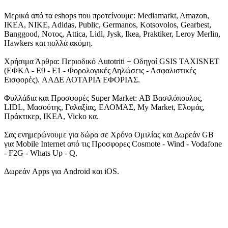
Μερικά από τα eshops που προτείνουμε: Mediamarkt, Amazon,
IKEA, NIKE, Adidas, Public, Germanos, Kotsovolos, Gearbest,
Banggood, Νοτος, Attica, Lidl, Jysk, Ikea, Praktiker, Leroy Merlin,
Hawkers και πολλά ακόμη.
Χρήσιμα Άρθρα: Περιοδικό Autotriti + Οδηγοί GSIS TAXISNET
(ΕΦΚΑ - Ε9 - Ε1 - Φορολογικές Δηλώσεις - Ασφαλιστικές
Εισφορές). ΑΑΔΕ ΛΟΤΑΡΙΑ ΕΦΟΡΙΑΣ.
Φυλλάδια και Προσφορές Super Market: ΑΒ Βασιλόπουλος,
LIDL, Μασούτης, Γαλαξίας, ΕΛΟΜΑΣ, My Market, Ελομάς,
Πράκτικερ, ΙΚΕΑ, Vicko κα.
Σας ενημερώνουμε για δώρα σε Χρόνο Ομιλίας και Δωρεάν GB
για Mobile Internet από τις Προσφορες Cosmote - Wind - Vodafone
- F2G - Whats Up - Q.
Δωρεάν Apps για Android και iOS.