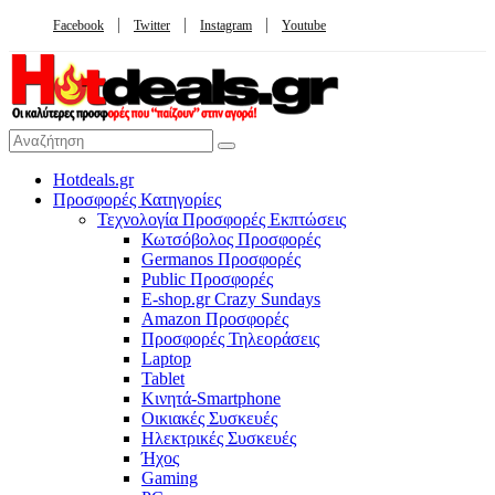
Facebook
Twitter
Instagram
Youtube
Hotdeals.gr
Προσφορές Κατηγορίες
Τεχνολογία Προσφορές Εκπτώσεις
Κωτσόβολος Προσφορές
Germanos Προσφορές
Public Προσφορές
E-shop.gr Crazy Sundays
Amazon Προσφορές
Προσφορές Τηλεοράσεις
Laptop
Tablet
Κινητά-Smartphone
Οικιακές Συσκευές
Hλεκτρικές Συσκευές
Ήχος
Gaming