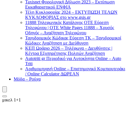
Taxisnet Φορολογική Δήλωση 2023 – Εκτύπωση
Εκκαθαριστικού EΝΦΙΑ
Τέλη Kυκλοφορίας 2024 – ΕΚΤΥΠΩΣΗ ΤΕΛΩΝ
ΚΥΚΛΟΦΟΡΙΑΣ στο www.gsis.gr
11888 Τηλεφωνικός Κατάλογος ΟΤΕ Εύρεση
Τηλεφώνου | OTE White Pages 11888 – Χρυσός
Οδηγός – Αναζήτηση Τηλεφώνου
Ταχυδρομικός Κώδικας Εύρεση ΤΚ – Ταχυδρομικοί
Κώδικες Αναζήτηση με Διεύθυνση
ΚΕΠ Ωράριο 2026 – Τηλέφωνα – Διευθύνσεις |
Κέντρα Εξυπηρέτησης Πολιτών Αναζήτηση
Autotriti gr Περιοδικό για Αυτοκίνητα Online – Auto
Triti
Αριθμομηχανή Online – Επιστημονικό Κομπιουτεράκι
/ Online Calculator ΔΩΡΕΑΝ
Μόδα – Ρούχα
μικελ 1+1