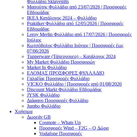
Φυλλάδιο Sklavenitis
Μασούτης Φυλλάδιο από 23/07/2026 | Προσφορές
Εβδομάδας
ΙΚΕΑ Κατάλογος 2024 – Φυλλάδιο
Praktiker Φυλλάδιο από 12/05/2026 | Προσφορές
Εβδομάδας
Leroy Merlin Φυλλάδιο από 17/07/2026 | Προσφορές
Ιούλιος
Κωτσόβολος Φυλλάδιο Ιούνιος | Προσφορές έως
07/06/2026
Tupperware (Τάπεργουερ) – Κατάλογος 2024
My Market Φυλλάδιο Προσφορών
Market In Φυλλάδιο
ΕΛΟΜΑΣ ΠΡΟΣΦΟΡΕΣ ΦΥΛΛΑΔΙΟ
Γαλαξίας Προσφορές Φυλλάδιο
VICKO Φυλλάδιο | Προσφορές από 01/08/2026
Discount Markt Φυλλάδιο Εβδομάδας
JYSK Φυλλάδιο
Διάφανο Προσφορές Φυλλάδιο
Jumbo Φυλλάδιο
Χρήσιμα
Δωρεάν GB
Cosmote – Whats Up
Προσφορές Wind – F2G – Q Δώρα
Vodafone Προσφορές