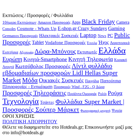
Εκπτώσεις / Προσφορές / Φυλλάδια
Black Friday
10ήμερο Εκπτώσεων
Apps
Camera
Amazon Προσφορές
Gaming
E-shop.gr Crazy Sundays
Cosmote - Whats Up
Consoles
Public
Laptop
Hλεκτρικές Συσκευές
PC
Germanos Προσφορές
News
Προσφορές
Ήχος
Tablet
Vodafone Προσφορές
Αεροπορικά
Έπιπλα
Ελλάδα
Δώρα-Μπόνους
Εκτυπωτές
Εισιτήρια
Αξεσουάρ
Ευρώπη
Κινητή Τηλεφωνία
Κινητά-Smartphone
Κυριακή
Λίντλ φυλλάδιο
Κωτσόβολος Προσφορές
Ανοιχτά
εβδομαδιαίων προσφορών Lidl Hellas Super
Μόδα
Market
Οικιακές Συσκευές
Παπούτσια
Παιχνίδια
Πληροφορίες - Ενημέρωση
Προσφορές Wind - F2G - Q Δώρα
Προσφορές Τηλεοράσεις
Ρούχα
Προϊόντα Ομορφιάς
Ρολόι
Τεχνολογία
Φυλλάδια Super Market |
Τσάντες
Προσφορές Σούπερ Μάρκετ
Φωτογραφική μηχανή
Ψυγεία
ΟΡΟΙ ΧΡΗΣΗΣ
ΠΟΛΙΤΙΚΗ ΑΠΟΡΡΗΤΟΥ
Θέλετε να διαφημιστείτε στο Hotdeals.gr; Επικοινωνήστε μαζί μας
στο info@hotdeals.gr