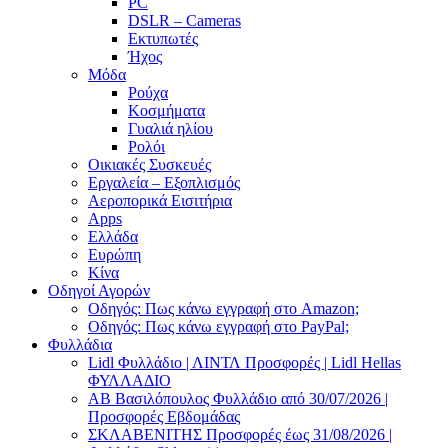
PC
DSLR – Cameras
Εκτυπωτές
Ήχος
Μόδα
Ρούχα
Κοσμήματα
Γυαλιά ηλίου
Ρολόι
Οικιακές Συσκευές
Εργαλεία – Εξοπλισμός
Αεροπορικά Εισιτήρια
Apps
Ελλάδα
Ευρώπη
Κίνα
Οδηγοί Αγορών
Οδηγός: Πως κάνω εγγραφή στο Amazon;
Οδηγός: Πως κάνω εγγραφή στο PayPal;
Φυλλάδια
Lidl Φυλλάδιο | ΛΙΝΤΛ Προσφορές | Lidl Hellas
ΦΥΛΛΑΔΙΟ
AB Βασιλόπουλος Φυλλάδιο από 30/07/2026 |
Προσφορές Εβδομάδας
ΣΚΛΑΒΕΝΙΤΗΣ Προσφορές έως 31/08/2026 |