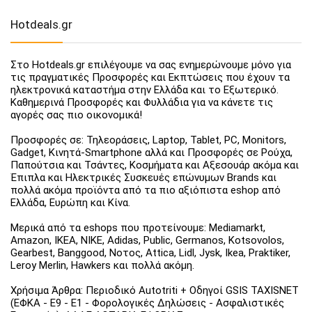
Hotdeals.gr
Στο Hotdeals.gr επιλέγουμε να σας ενημερώνουμε μόνο για
τις πραγματικές Προσφορές και Εκπτώσεις που έχουν τα
ηλεκτρονικά καταστήμα στην Ελλάδα και το Εξωτερικό.
Καθημερινά Προσφορές και Φυλλάδια για να κάνετε τις
αγορές σας πιο οικονομικά!
Προσφορές σε: Τηλεοράσεις, Laptop, Tablet, PC, Monitors,
Gadget, Κινητά-Smartphone αλλά και Προσφορές σε Ρούχα,
Παπούτσια και Τσάντες, Κοσμήματα και Αξεσουάρ ακόμα και
Έπιπλα και Ηλεκτρικές Συσκευές επώνυμων Brands και
πολλά ακόμα προϊόντα από τα πιο αξιόπιστα eshop από
Ελλάδα, Ευρώπη και Κίνα.
Μερικά από τα eshops που προτείνουμε: Mediamarkt,
Amazon, IKEA, NIKE, Adidas, Public, Germanos, Kotsovolos,
Gearbest, Banggood, Νοτος, Attica, Lidl, Jysk, Ikea, Praktiker,
Leroy Merlin, Hawkers και πολλά ακόμη.
Χρήσιμα Άρθρα: Περιοδικό Autotriti + Οδηγοί GSIS TAXISNET
(ΕΦΚΑ - Ε9 - Ε1 - Φορολογικές Δηλώσεις - Ασφαλιστικές