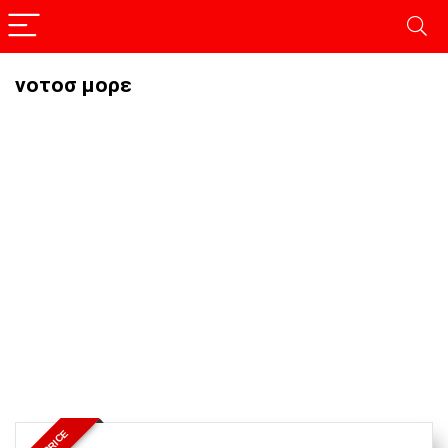
νοτοσ μορε