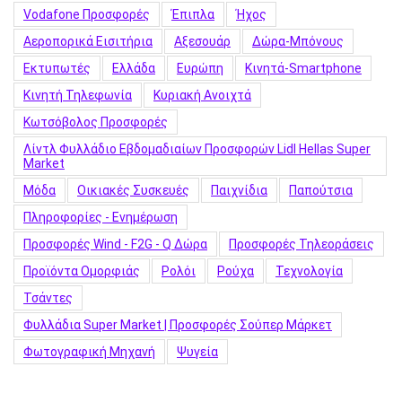
Vodafone Προσφορές
Έπιπλα
Ήχος
Αεροπορικά Εισιτήρια
Αξεσουάρ
Δώρα-Μπόνους
Εκτυπωτές
Ελλάδα
Ευρώπη
Κινητά-Smartphone
Κινητή Τηλεφωνία
Κυριακή Ανοιχτά
Κωτσόβολος Προσφορές
Λίντλ Φυλλάδιο Εβδομαδιαίων Προσφορών Lidl Hellas Super
Market
Μόδα
Οικιακές Συσκευές
Παιχνίδια
Παπούτσια
Πληροφορίες - Ενημέρωση
Προσφορές Wind - F2G - Q Δώρα
Προσφορές Τηλεοράσεις
Προϊόντα Ομορφιάς
Ρολόι
Ρούχα
Τεχνολογία
Τσάντες
Φυλλάδια Super Market | Προσφορές Σούπερ Μάρκετ
Φωτογραφική Μηχανή
Ψυγεία