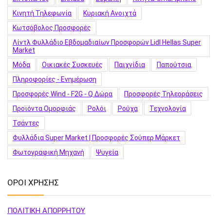
Κινητή Τηλεφωνία
Κυριακή Ανοιχτά
Κωτσόβολος Προσφορές
Λίντλ Φυλλάδιο Εβδομαδιαίων Προσφορών Lidl Hellas Super
Market
Μόδα
Οικιακές Συσκευές
Παιχνίδια
Παπούτσια
Πληροφορίες - Ενημέρωση
Προσφορές Wind - F2G - Q Δώρα
Προσφορές Τηλεοράσεις
Προϊόντα Ομορφιάς
Ρολόι
Ρούχα
Τεχνολογία
Τσάντες
Φυλλάδια Super Market | Προσφορές Σούπερ Μάρκετ
Φωτογραφική Μηχανή
Ψυγεία
ΟΡΟΙ ΧΡΗΣΗΣ
ΠΟΛΙΤΙΚΗ ΑΠΟΡΡΗΤΟΥ