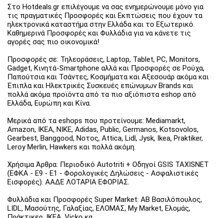
Στο Hotdeals.gr επιλέγουμε να σας ενημερώνουμε μόνο για
τις πραγματικές Προσφορές και Εκπτώσεις που έχουν τα
ηλεκτρονικά καταστήμα στην Ελλάδα και το Εξωτερικό.
Καθημερινά Προσφορές και Φυλλάδια για να κάνετε τις
αγορές σας πιο οικονομικά!
Προσφορές σε: Τηλεοράσεις, Laptop, Tablet, PC, Monitors,
Gadget, Κινητά-Smartphone αλλά και Προσφορές σε Ρούχα,
Παπούτσια και Τσάντες, Κοσμήματα και Αξεσουάρ ακόμα και
Έπιπλα και Ηλεκτρικές Συσκευές επώνυμων Brands και
πολλά ακόμα προϊόντα από τα πιο αξιόπιστα eshop από
Ελλάδα, Ευρώπη και Κίνα.
Μερικά από τα eshops που προτείνουμε: Mediamarkt,
Amazon, IKEA, NIKE, Adidas, Public, Germanos, Kotsovolos,
Gearbest, Banggood, Νοτος, Attica, Lidl, Jysk, Ikea, Praktiker,
Leroy Merlin, Hawkers και πολλά ακόμη.
Χρήσιμα Άρθρα: Περιοδικό Autotriti + Οδηγοί GSIS TAXISNET
(ΕΦΚΑ - Ε9 - Ε1 - Φορολογικές Δηλώσεις - Ασφαλιστικές
Εισφορές). ΑΑΔΕ ΛΟΤΑΡΙΑ ΕΦΟΡΙΑΣ.
Φυλλάδια και Προσφορές Super Market: ΑΒ Βασιλόπουλος,
LIDL, Μασούτης, Γαλαξίας, ΕΛΟΜΑΣ, My Market, Ελομάς,
Πράκτικερ, ΙΚΕΑ, Vicko κα.