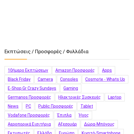
Εκπτώσεις / Προσφορές / Φυλλάδια
10ήμερο Εκπτώσεων
Amazon Προσφορές
Apps
Black Friday
Camera
Consoles
Cosmote - Whats Up
E-Shop.gr Crazy Sundays
Gaming
Germanos Προσφορές
Hλεκτρικές Συσκευές
Laptop
News
PC
Public Προσφορές
Tablet
Vodafone Προσφορές
Έπιπλα
Ήχος
Αεροπορικά Εισιτήρια
Αξεσουάρ
Δώρα-Μπόνους
Εκτυπωτές
Ελλάδα
Ευρώπη
Κινητά-Smartphone