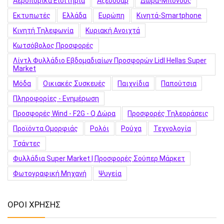
Αεροπορικά Εισιτήρια
Αξεσουάρ
Δώρα-Μπόνους
Εκτυπωτές
Ελλάδα
Ευρώπη
Κινητά-Smartphone
Κινητή Τηλεφωνία
Κυριακή Ανοιχτά
Κωτσόβολος Προσφορές
Λίντλ Φυλλάδιο Εβδομαδιαίων Προσφορών Lidl Hellas Super
Market
Μόδα
Οικιακές Συσκευές
Παιχνίδια
Παπούτσια
Πληροφορίες - Ενημέρωση
Προσφορές Wind - F2G - Q Δώρα
Προσφορές Τηλεοράσεις
Προϊόντα Ομορφιάς
Ρολόι
Ρούχα
Τεχνολογία
Τσάντες
Φυλλάδια Super Market | Προσφορές Σούπερ Μάρκετ
Φωτογραφική Μηχανή
Ψυγεία
ΟΡΟΙ ΧΡΗΣΗΣ