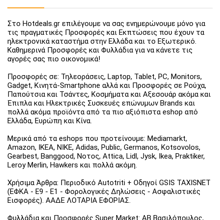
Στο Hotdeals.gr επιλέγουμε να σας ενημερώνουμε μόνο για
τις πραγματικές Προσφορές και Εκπτώσεις που έχουν τα
ηλεκτρονικά καταστήμα στην Ελλάδα και το Εξωτερικό.
Καθημερινά Προσφορές και Φυλλάδια για να κάνετε τις
αγορές σας πιο οικονομικά!
Προσφορές σε: Τηλεοράσεις, Laptop, Tablet, PC, Monitors,
Gadget, Κινητά-Smartphone αλλά και Προσφορές σε Ρούχα,
Παπούτσια και Τσάντες, Κοσμήματα και Αξεσουάρ ακόμα και
Έπιπλα και Ηλεκτρικές Συσκευές επώνυμων Brands και
πολλά ακόμα προϊόντα από τα πιο αξιόπιστα eshop από
Ελλάδα, Ευρώπη και Κίνα.
Μερικά από τα eshops που προτείνουμε: Mediamarkt,
Amazon, IKEA, NIKE, Adidas, Public, Germanos, Kotsovolos,
Gearbest, Banggood, Νοτος, Attica, Lidl, Jysk, Ikea, Praktiker,
Leroy Merlin, Hawkers και πολλά ακόμη.
Χρήσιμα Άρθρα: Περιοδικό Autotriti + Οδηγοί GSIS TAXISNET
(ΕΦΚΑ - Ε9 - Ε1 - Φορολογικές Δηλώσεις - Ασφαλιστικές
Εισφορές). ΑΑΔΕ ΛΟΤΑΡΙΑ ΕΦΟΡΙΑΣ.
Φυλλάδια και Προσφορές Super Market: ΑΒ Βασιλόπουλος,