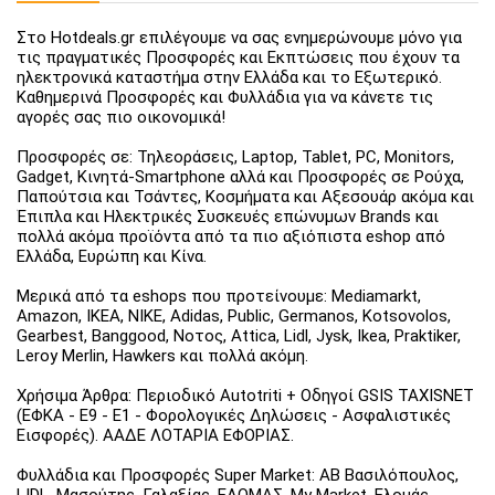
Στο Hotdeals.gr επιλέγουμε να σας ενημερώνουμε μόνο για
τις πραγματικές Προσφορές και Εκπτώσεις που έχουν τα
ηλεκτρονικά καταστήμα στην Ελλάδα και το Εξωτερικό.
Καθημερινά Προσφορές και Φυλλάδια για να κάνετε τις
αγορές σας πιο οικονομικά!
Προσφορές σε: Τηλεοράσεις, Laptop, Tablet, PC, Monitors,
Gadget, Κινητά-Smartphone αλλά και Προσφορές σε Ρούχα,
Παπούτσια και Τσάντες, Κοσμήματα και Αξεσουάρ ακόμα και
Έπιπλα και Ηλεκτρικές Συσκευές επώνυμων Brands και
πολλά ακόμα προϊόντα από τα πιο αξιόπιστα eshop από
Ελλάδα, Ευρώπη και Κίνα.
Μερικά από τα eshops που προτείνουμε: Mediamarkt,
Amazon, IKEA, NIKE, Adidas, Public, Germanos, Kotsovolos,
Gearbest, Banggood, Νοτος, Attica, Lidl, Jysk, Ikea, Praktiker,
Leroy Merlin, Hawkers και πολλά ακόμη.
Χρήσιμα Άρθρα: Περιοδικό Autotriti + Οδηγοί GSIS TAXISNET
(ΕΦΚΑ - Ε9 - Ε1 - Φορολογικές Δηλώσεις - Ασφαλιστικές
Εισφορές). ΑΑΔΕ ΛΟΤΑΡΙΑ ΕΦΟΡΙΑΣ.
Φυλλάδια και Προσφορές Super Market: ΑΒ Βασιλόπουλος,
LIDL, Μασούτης, Γαλαξίας, ΕΛΟΜΑΣ, My Market, Ελομάς,