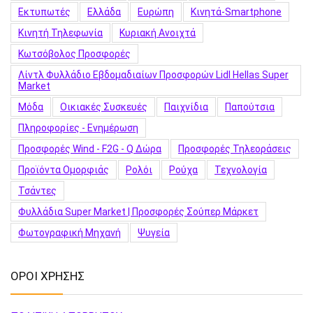
Εκτυπωτές
Ελλάδα
Ευρώπη
Κινητά-Smartphone
Κινητή Τηλεφωνία
Κυριακή Ανοιχτά
Κωτσόβολος Προσφορές
Λίντλ Φυλλάδιο Εβδομαδιαίων Προσφορών Lidl Hellas Super
Market
Μόδα
Οικιακές Συσκευές
Παιχνίδια
Παπούτσια
Πληροφορίες - Ενημέρωση
Προσφορές Wind - F2G - Q Δώρα
Προσφορές Τηλεοράσεις
Προϊόντα Ομορφιάς
Ρολόι
Ρούχα
Τεχνολογία
Τσάντες
Φυλλάδια Super Market | Προσφορές Σούπερ Μάρκετ
Φωτογραφική Μηχανή
Ψυγεία
ΟΡΟΙ ΧΡΗΣΗΣ