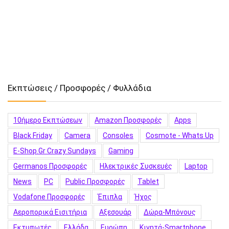
Εκπτώσεις / Προσφορές / Φυλλάδια
10ήμερο Εκπτώσεων
Amazon Προσφορές
Apps
Black Friday
Camera
Consoles
Cosmote - Whats Up
E-Shop.gr Crazy Sundays
Gaming
Germanos Προσφορές
Hλεκτρικές Συσκευές
Laptop
News
PC
Public Προσφορές
Tablet
Vodafone Προσφορές
Έπιπλα
Ήχος
Αεροπορικά Εισιτήρια
Αξεσουάρ
Δώρα-Μπόνους
Εκτυπωτές
Ελλάδα
Ευρώπη
Κινητά-Smartphone