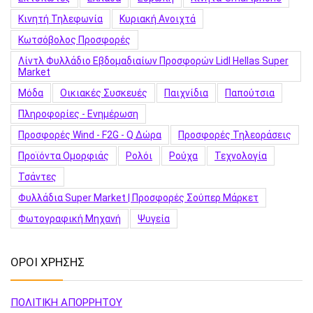
Κινητή Τηλεφωνία
Κυριακή Ανοιχτά
Κωτσόβολος Προσφορές
Λίντλ Φυλλάδιο Εβδομαδιαίων Προσφορών Lidl Hellas Super
Market
Μόδα
Οικιακές Συσκευές
Παιχνίδια
Παπούτσια
Πληροφορίες - Ενημέρωση
Προσφορές Wind - F2G - Q Δώρα
Προσφορές Τηλεοράσεις
Προϊόντα Ομορφιάς
Ρολόι
Ρούχα
Τεχνολογία
Τσάντες
Φυλλάδια Super Market | Προσφορές Σούπερ Μάρκετ
Φωτογραφική Μηχανή
Ψυγεία
ΟΡΟΙ ΧΡΗΣΗΣ
ΠΟΛΙΤΙΚΗ ΑΠΟΡΡΗΤΟΥ