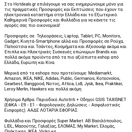
Στο Hotdeals.gr επιλέγουμε να σας ενημερώνουμε μόνο για
τις πραγματικές Προσφορές και Εκπτώσεις που έχουν τα
ηλεκτρονικά καταστήμα στην Ελλάδα και το Εξωτερικό.
Καθημερινά Προσφορές και Φυλλάδια για να κάνετε τις
αγορές σας πιο οικονομικά!
Προσφορές σε: Τηλεοράσεις, Laptop, Tablet, PC, Monitors,
Gadget, Κινητά-Smartphone αλλά και Προσφορές σε Ρούχα,
Παπούτσια και Τσάντες, Κοσμήματα και Αξεσουάρ ακόμα και
Έπιπλα και Ηλεκτρικές Συσκευές επώνυμων Brands και
πολλά ακόμα προϊόντα από τα πιο αξιόπιστα eshop από
Ελλάδα, Ευρώπη και Κίνα.
Μερικά από τα eshops που προτείνουμε: Mediamarkt,
Amazon, IKEA, NIKE, Adidas, Public, Germanos, Kotsovolos,
Gearbest, Banggood, Νοτος, Attica, Lidl, Jysk, Ikea, Praktiker,
Leroy Merlin, Hawkers και πολλά ακόμη.
Χρήσιμα Άρθρα: Περιοδικό Autotriti + Οδηγοί GSIS TAXISNET
(ΕΦΚΑ - Ε9 - Ε1 - Φορολογικές Δηλώσεις - Ασφαλιστικές
Εισφορές). ΑΑΔΕ ΛΟΤΑΡΙΑ ΕΦΟΡΙΑΣ.
Φυλλάδια και Προσφορές Super Market: ΑΒ Βασιλόπουλος,
LIDL, Μασούτης, Γαλαξίας, ΕΛΟΜΑΣ, My Market, Ελομάς,
Πράκτικερ, ΙΚΕΑ, Vicko κα.