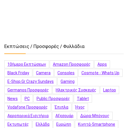
Εκπτώσεις / Προσφορές / Φυλλάδια
10ήμερο Εκπτώσεων
Amazon Προσφορές
Apps
Black Friday
Camera
Consoles
Cosmote - Whats Up
E-Shop.gr Crazy Sundays
Gaming
Germanos Προσφορές
Hλεκτρικές Συσκευές
Laptop
News
PC
Public Προσφορές
Tablet
Vodafone Προσφορές
Έπιπλα
Ήχος
Αεροπορικά Εισιτήρια
Αξεσουάρ
Δώρα-Μπόνους
Εκτυπωτές
Ελλάδα
Ευρώπη
Κινητά-Smartphone