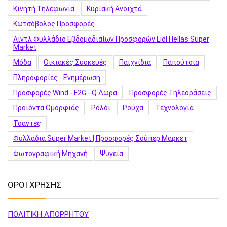
Κινητή Τηλεφωνία
Κυριακή Ανοιχτά
Κωτσόβολος Προσφορές
Λίντλ Φυλλάδιο Εβδομαδιαίων Προσφορών Lidl Hellas Super
Market
Μόδα
Οικιακές Συσκευές
Παιχνίδια
Παπούτσια
Πληροφορίες - Ενημέρωση
Προσφορές Wind - F2G - Q Δώρα
Προσφορές Τηλεοράσεις
Προϊόντα Ομορφιάς
Ρολόι
Ρούχα
Τεχνολογία
Τσάντες
Φυλλάδια Super Market | Προσφορές Σούπερ Μάρκετ
Φωτογραφική Μηχανή
Ψυγεία
ΟΡΟΙ ΧΡΗΣΗΣ
ΠΟΛΙΤΙΚΗ ΑΠΟΡΡΗΤΟΥ