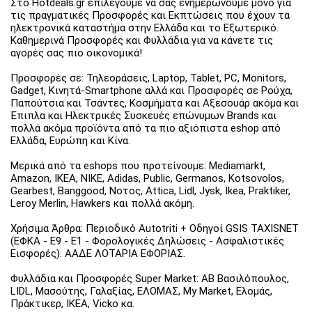
Στο Hotdeals.gr επιλέγουμε να σας ενημερώνουμε μόνο για
τις πραγματικές Προσφορές και Εκπτώσεις που έχουν τα
ηλεκτρονικά καταστήμα στην Ελλάδα και το Εξωτερικό.
Καθημερινά Προσφορές και Φυλλάδια για να κάνετε τις
αγορές σας πιο οικονομικά!
Προσφορές σε: Τηλεοράσεις, Laptop, Tablet, PC, Monitors,
Gadget, Κινητά-Smartphone αλλά και Προσφορές σε Ρούχα,
Παπούτσια και Τσάντες, Κοσμήματα και Αξεσουάρ ακόμα και
Έπιπλα και Ηλεκτρικές Συσκευές επώνυμων Brands και
πολλά ακόμα προϊόντα από τα πιο αξιόπιστα eshop από
Ελλάδα, Ευρώπη και Κίνα.
Μερικά από τα eshops που προτείνουμε: Mediamarkt,
Amazon, IKEA, NIKE, Adidas, Public, Germanos, Kotsovolos,
Gearbest, Banggood, Νοτος, Attica, Lidl, Jysk, Ikea, Praktiker,
Leroy Merlin, Hawkers και πολλά ακόμη.
Χρήσιμα Άρθρα: Περιοδικό Autotriti + Οδηγοί GSIS TAXISNET
(ΕΦΚΑ - Ε9 - Ε1 - Φορολογικές Δηλώσεις - Ασφαλιστικές
Εισφορές). ΑΑΔΕ ΛΟΤΑΡΙΑ ΕΦΟΡΙΑΣ.
Φυλλάδια και Προσφορές Super Market: ΑΒ Βασιλόπουλος,
LIDL, Μασούτης, Γαλαξίας, ΕΛΟΜΑΣ, My Market, Ελομάς,
Πράκτικερ, ΙΚΕΑ, Vicko κα.