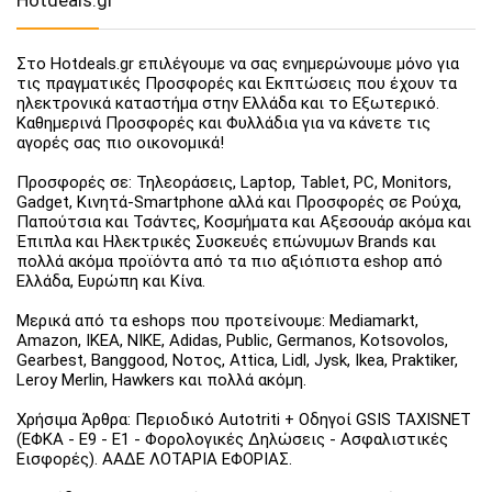
Στο Hotdeals.gr επιλέγουμε να σας ενημερώνουμε μόνο για
τις πραγματικές Προσφορές και Εκπτώσεις που έχουν τα
ηλεκτρονικά καταστήμα στην Ελλάδα και το Εξωτερικό.
Καθημερινά Προσφορές και Φυλλάδια για να κάνετε τις
αγορές σας πιο οικονομικά!
Προσφορές σε: Τηλεοράσεις, Laptop, Tablet, PC, Monitors,
Gadget, Κινητά-Smartphone αλλά και Προσφορές σε Ρούχα,
Παπούτσια και Τσάντες, Κοσμήματα και Αξεσουάρ ακόμα και
Έπιπλα και Ηλεκτρικές Συσκευές επώνυμων Brands και
πολλά ακόμα προϊόντα από τα πιο αξιόπιστα eshop από
Ελλάδα, Ευρώπη και Κίνα.
Μερικά από τα eshops που προτείνουμε: Mediamarkt,
Amazon, IKEA, NIKE, Adidas, Public, Germanos, Kotsovolos,
Gearbest, Banggood, Νοτος, Attica, Lidl, Jysk, Ikea, Praktiker,
Leroy Merlin, Hawkers και πολλά ακόμη.
Χρήσιμα Άρθρα: Περιοδικό Autotriti + Οδηγοί GSIS TAXISNET
(ΕΦΚΑ - Ε9 - Ε1 - Φορολογικές Δηλώσεις - Ασφαλιστικές
Εισφορές). ΑΑΔΕ ΛΟΤΑΡΙΑ ΕΦΟΡΙΑΣ.