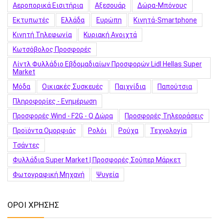
Αεροπορικά Εισιτήρια
Αξεσουάρ
Δώρα-Μπόνους
Εκτυπωτές
Ελλάδα
Ευρώπη
Κινητά-Smartphone
Κινητή Τηλεφωνία
Κυριακή Ανοιχτά
Κωτσόβολος Προσφορές
Λίντλ Φυλλάδιο Εβδομαδιαίων Προσφορών Lidl Hellas Super
Market
Μόδα
Οικιακές Συσκευές
Παιχνίδια
Παπούτσια
Πληροφορίες - Ενημέρωση
Προσφορές Wind - F2G - Q Δώρα
Προσφορές Τηλεοράσεις
Προϊόντα Ομορφιάς
Ρολόι
Ρούχα
Τεχνολογία
Τσάντες
Φυλλάδια Super Market | Προσφορές Σούπερ Μάρκετ
Φωτογραφική Μηχανή
Ψυγεία
ΟΡΟΙ ΧΡΗΣΗΣ