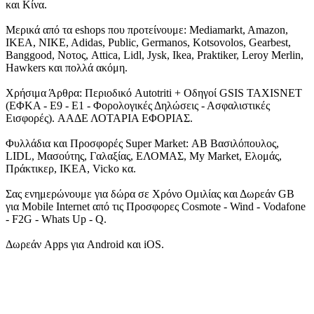
και Κίνα.
Μερικά από τα eshops που προτείνουμε: Mediamarkt, Amazon,
IKEA, NIKE, Adidas, Public, Germanos, Kotsovolos, Gearbest,
Banggood, Νοτος, Attica, Lidl, Jysk, Ikea, Praktiker, Leroy Merlin,
Hawkers και πολλά ακόμη.
Χρήσιμα Άρθρα: Περιοδικό Autotriti + Οδηγοί GSIS TAXISNET
(ΕΦΚΑ - Ε9 - Ε1 - Φορολογικές Δηλώσεις - Ασφαλιστικές
Εισφορές). ΑΑΔΕ ΛΟΤΑΡΙΑ ΕΦΟΡΙΑΣ.
Φυλλάδια και Προσφορές Super Market: ΑΒ Βασιλόπουλος,
LIDL, Μασούτης, Γαλαξίας, ΕΛΟΜΑΣ, My Market, Ελομάς,
Πράκτικερ, ΙΚΕΑ, Vicko κα.
Σας ενημερώνουμε για δώρα σε Χρόνο Ομιλίας και Δωρεάν GB
για Mobile Internet από τις Προσφορες Cosmote - Wind - Vodafone
- F2G - Whats Up - Q.
Δωρεάν Apps για Android και iOS.