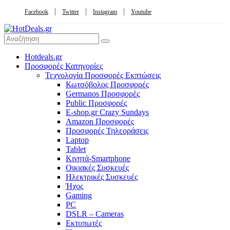
Facebook
Twitter
Instagram
Youtube
Hotdeals.gr
Προσφορές Κατηγορίες
Τεχνολογία Προσφορές Εκπτώσεις
Κωτσόβολος Προσφορές
Germanos Προσφορές
Public Προσφορές
E-shop.gr Crazy Sundays
Amazon Προσφορές
Προσφορές Τηλεοράσεις
Laptop
Tablet
Κινητά-Smartphone
Οικιακές Συσκευές
Hλεκτρικές Συσκευές
Ήχος
Gaming
PC
DSLR – Cameras
Εκτυπωτές