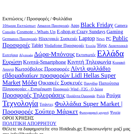
Εκπτώσεις / Προσφορές / Φυλλάδια
Black Friday
10ήμερο Εκπτώσεων
Apps
Camera
Amazon Προσφορές
Gaming
E-shop.gr Crazy Sundays
Cosmote - Whats Up
Consoles
Public
Laptop
Hλεκτρικές Συσκευές
PC
Germanos Προσφορές
News
Προσφορές
Ήχος
Tablet
Vodafone Προσφορές
Αεροπορικά
Έπιπλα
Ελλάδα
Δώρα-Μπόνους
Εκτυπωτές
Εισιτήρια
Αξεσουάρ
Ευρώπη
Κινητή Τηλεφωνία
Κινητά-Smartphone
Κυριακή
Λίντλ φυλλάδιο
Κωτσόβολος Προσφορές
Ανοιχτά
εβδομαδιαίων προσφορών Lidl Hellas Super
Μόδα
Market
Οικιακές Συσκευές
Παπούτσια
Παιχνίδια
Πληροφορίες - Ενημέρωση
Προσφορές Wind - F2G - Q Δώρα
Προσφορές Τηλεοράσεις
Ρούχα
Προϊόντα Ομορφιάς
Ρολόι
Τεχνολογία
Φυλλάδια Super Market |
Τσάντες
Προσφορές Σούπερ Μάρκετ
Φωτογραφική μηχανή
Ψυγεία
ΟΡΟΙ ΧΡΗΣΗΣ
ΠΟΛΙΤΙΚΗ ΑΠΟΡΡΗΤΟΥ
Θέλετε να διαφημιστείτε στο Hotdeals.gr; Επικοινωνήστε μαζί μας