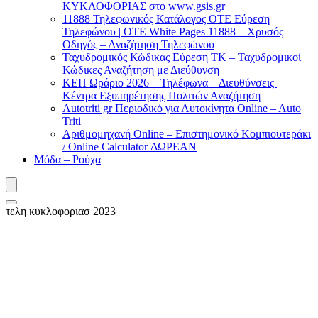
ΚΥΚΛΟΦΟΡΙΑΣ στο www.gsis.gr
11888 Τηλεφωνικός Κατάλογος ΟΤΕ Εύρεση
Τηλεφώνου | OTE White Pages 11888 – Χρυσός
Οδηγός – Αναζήτηση Τηλεφώνου
Ταχυδρομικός Κώδικας Εύρεση ΤΚ – Ταχυδρομικοί
Κώδικες Αναζήτηση με Διεύθυνση
ΚΕΠ Ωράριο 2026 – Τηλέφωνα – Διευθύνσεις |
Κέντρα Εξυπηρέτησης Πολιτών Αναζήτηση
Autotriti gr Περιοδικό για Αυτοκίνητα Online – Auto
Triti
Αριθμομηχανή Online – Επιστημονικό Κομπιουτεράκι
/ Online Calculator ΔΩΡΕΑΝ
Μόδα – Ρούχα
τελη κυκλοφοριασ 2023