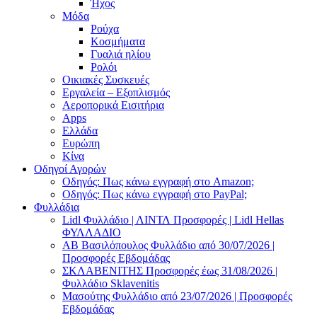
Ήχος
Μόδα
Ρούχα
Κοσμήματα
Γυαλιά ηλίου
Ρολόι
Οικιακές Συσκευές
Εργαλεία – Εξοπλισμός
Αεροπορικά Εισιτήρια
Apps
Ελλάδα
Ευρώπη
Κίνα
Οδηγοί Αγορών
Οδηγός: Πως κάνω εγγραφή στο Amazon;
Οδηγός: Πως κάνω εγγραφή στο PayPal;
Φυλλάδια
Lidl Φυλλάδιο | ΛΙΝΤΛ Προσφορές | Lidl Hellas
ΦΥΛΛΑΔΙΟ
AB Βασιλόπουλος Φυλλάδιο από 30/07/2026 |
Προσφορές Εβδομάδας
ΣΚΛΑΒΕΝΙΤΗΣ Προσφορές έως 31/08/2026 |
Φυλλάδιο Sklavenitis
Μασούτης Φυλλάδιο από 23/07/2026 | Προσφορές
Εβδομάδας