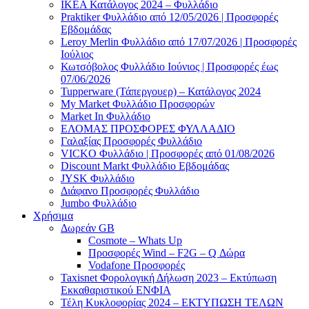
ΙΚΕΑ Κατάλογος 2024 – Φυλλάδιο
Praktiker Φυλλάδιο από 12/05/2026 | Προσφορές
Εβδομάδας
Leroy Merlin Φυλλάδιο από 17/07/2026 | Προσφορές
Ιούλιος
Κωτσόβολος Φυλλάδιο Ιούνιος | Προσφορές έως
07/06/2026
Tupperware (Τάπεργουερ) – Κατάλογος 2024
My Market Φυλλάδιο Προσφορών
Market In Φυλλάδιο
ΕΛΟΜΑΣ ΠΡΟΣΦΟΡΕΣ ΦΥΛΛΑΔΙΟ
Γαλαξίας Προσφορές Φυλλάδιο
VICKO Φυλλάδιο | Προσφορές από 01/08/2026
Discount Markt Φυλλάδιο Εβδομάδας
JYSK Φυλλάδιο
Διάφανο Προσφορές Φυλλάδιο
Jumbo Φυλλάδιο
Χρήσιμα
Δωρεάν GB
Cosmote – Whats Up
Προσφορές Wind – F2G – Q Δώρα
Vodafone Προσφορές
Taxisnet Φορολογική Δήλωση 2023 – Εκτύπωση
Εκκαθαριστικού EΝΦΙΑ
Τέλη Kυκλοφορίας 2024 – ΕΚΤΥΠΩΣΗ ΤΕΛΩΝ