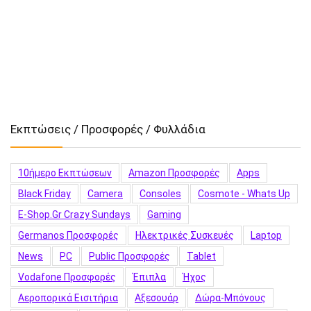
Εκπτώσεις / Προσφορές / Φυλλάδια
10ήμερο Εκπτώσεων
Amazon Προσφορές
Apps
Black Friday
Camera
Consoles
Cosmote - Whats Up
E-Shop.gr Crazy Sundays
Gaming
Germanos Προσφορές
Hλεκτρικές Συσκευές
Laptop
News
PC
Public Προσφορές
Tablet
Vodafone Προσφορές
Έπιπλα
Ήχος
Αεροπορικά Εισιτήρια
Αξεσουάρ
Δώρα-Μπόνους