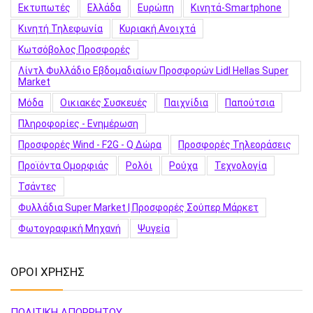
Εκτυπωτές
Ελλάδα
Ευρώπη
Κινητά-Smartphone
Κινητή Τηλεφωνία
Κυριακή Ανοιχτά
Κωτσόβολος Προσφορές
Λίντλ Φυλλάδιο Εβδομαδιαίων Προσφορών Lidl Hellas Super
Market
Μόδα
Οικιακές Συσκευές
Παιχνίδια
Παπούτσια
Πληροφορίες - Ενημέρωση
Προσφορές Wind - F2G - Q Δώρα
Προσφορές Τηλεοράσεις
Προϊόντα Ομορφιάς
Ρολόι
Ρούχα
Τεχνολογία
Τσάντες
Φυλλάδια Super Market | Προσφορές Σούπερ Μάρκετ
Φωτογραφική Μηχανή
Ψυγεία
ΟΡΟΙ ΧΡΗΣΗΣ
ΠΟΛΙΤΙΚΗ ΑΠΟΡΡΗΤΟΥ