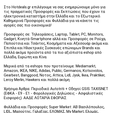
Στο Hotdeals.gr επιλέγουμε να σας ενημερώνουμε μόνο για
τις πραγματικές Προσφορές και Εκπτώσεις που έχουν τα
ηλεκτρονικά καταστήμα στην Ελλάδα και το Εξωτερικό.
Καθημερινά Προσφορές και Φυλλάδια για να κάνετε τις
αγορές σας πιο οικονομικά!
Προσφορές σε: Τηλεοράσεις, Laptop, Tablet, PC, Monitors,
Gadget, Κινητά-Smartphone αλλά και Προσφορές σε Ρούχα,
Παπούτσια και Τσάντες, Κοσμήματα και Αξεσουάρ ακόμα και
Έπιπλα και Ηλεκτρικές Συσκευές επώνυμων Brands και
πολλά ακόμα προϊόντα από τα πιο αξιόπιστα eshop από
Ελλάδα, Ευρώπη και Κίνα.
Μερικά από τα eshops που προτείνουμε: Mediamarkt,
Amazon, IKEA, NIKE, Adidas, Public, Germanos, Kotsovolos,
Gearbest, Banggood, Νοτος, Attica, Lidl, Jysk, Ikea, Praktiker,
Leroy Merlin, Hawkers και πολλά ακόμη.
Χρήσιμα Άρθρα: Περιοδικό Autotriti + Οδηγοί GSIS TAXISNET
(ΕΦΚΑ - Ε9 - Ε1 - Φορολογικές Δηλώσεις - Ασφαλιστικές
Εισφορές). ΑΑΔΕ ΛΟΤΑΡΙΑ ΕΦΟΡΙΑΣ.
Φυλλάδια και Προσφορές Super Market: ΑΒ Βασιλόπουλος,
LIDL, Μασούτης, Γαλαξίας, ΕΛΟΜΑΣ, My Market, Ελομάς,