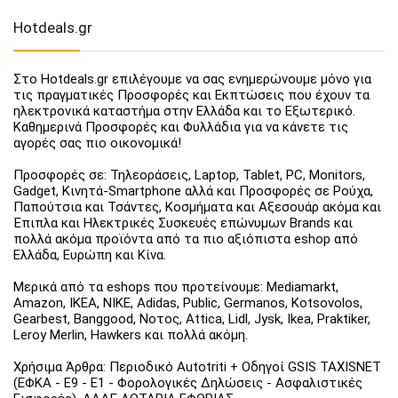
Hotdeals.gr
Στο Hotdeals.gr επιλέγουμε να σας ενημερώνουμε μόνο για
τις πραγματικές Προσφορές και Εκπτώσεις που έχουν τα
ηλεκτρονικά καταστήμα στην Ελλάδα και το Εξωτερικό.
Καθημερινά Προσφορές και Φυλλάδια για να κάνετε τις
αγορές σας πιο οικονομικά!
Προσφορές σε: Τηλεοράσεις, Laptop, Tablet, PC, Monitors,
Gadget, Κινητά-Smartphone αλλά και Προσφορές σε Ρούχα,
Παπούτσια και Τσάντες, Κοσμήματα και Αξεσουάρ ακόμα και
Έπιπλα και Ηλεκτρικές Συσκευές επώνυμων Brands και
πολλά ακόμα προϊόντα από τα πιο αξιόπιστα eshop από
Ελλάδα, Ευρώπη και Κίνα.
Μερικά από τα eshops που προτείνουμε: Mediamarkt,
Amazon, IKEA, NIKE, Adidas, Public, Germanos, Kotsovolos,
Gearbest, Banggood, Νοτος, Attica, Lidl, Jysk, Ikea, Praktiker,
Leroy Merlin, Hawkers και πολλά ακόμη.
Χρήσιμα Άρθρα: Περιοδικό Autotriti + Οδηγοί GSIS TAXISNET
(ΕΦΚΑ - Ε9 - Ε1 - Φορολογικές Δηλώσεις - Ασφαλιστικές