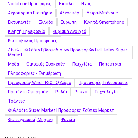
Vodafone Προσφορές
Έπιπλα
Ήχος
Αεροπορικά Εισιτήρια
Αξεσουάρ
Δώρα-Μπόνους
Εκτυπωτές
Ελλάδα
Ευρώπη
Κινητά-Smartphone
Κινητή Τηλεφωνία
Κυριακή Ανοιχτά
Κωτσόβολος Προσφορές
Λίντλ Φυλλάδιο Εβδομαδιαίων Προσφορών Lidl Hellas Super
Market
Μόδα
Οικιακές Συσκευές
Παιχνίδια
Παπούτσια
Πληροφορίες - Ενημέρωση
Προσφορές Wind - F2G - Q Δώρα
Προσφορές Τηλεοράσεις
Προϊόντα Ομορφιάς
Ρολόι
Ρούχα
Τεχνολογία
Τσάντες
Φυλλάδια Super Market | Προσφορές Σούπερ Μάρκετ
Φωτογραφική Μηχανή
Ψυγεία