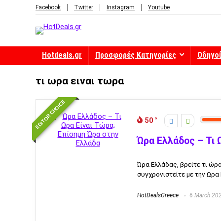
Facebook
Twitter
Instagram
Youtube
Hotdeals.gr
Προσφορές Κατηγορίες
Οδηγο
τι ωρα ειναι τωρα
EDITOR CHOICE
50
Ώρα Ελλάδος – Τι 
Ώρα Ελλάδας, βρείτε τι ώρα
συγχρονιστείτε με την Ωρα Ε
HotDealsGreece
6 March 20