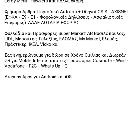
Leroy Merlin, Hawkers και πολλά ακόμη.
Χρήσιμα Άρθρα: Περιοδικό Autotriti + Οδηγοί GSIS TAXISNET
(ΕΦΚΑ - Ε9 - Ε1 - Φορολογικές Δηλώσεις - Ασφαλιστικές
Εισφορές). ΑΑΔΕ ΛΟΤΑΡΙΑ ΕΦΟΡΙΑΣ.
Φυλλάδια και Προσφορές Super Market: ΑΒ Βασιλόπουλος,
LIDL, Μασούτης, Γαλαξίας, ΕΛΟΜΑΣ, My Market, Ελομάς,
Πράκτικερ, ΙΚΕΑ, Vicko κα.
Σας ενημερώνουμε για δώρα σε Χρόνο Ομιλίας και Δωρεάν
GB για Mobile Internet από τις Προσφορες Cosmote - Wind -
Vodafone - F2G - Whats Up - Q.
Δωρεάν Apps για Android και iOS.