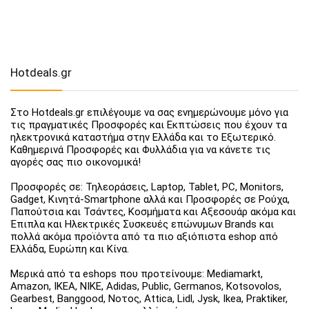
Hotdeals.gr
Στο Hotdeals.gr επιλέγουμε να σας ενημερώνουμε μόνο για
τις πραγματικές Προσφορές και Εκπτώσεις που έχουν τα
ηλεκτρονικά καταστήμα στην Ελλάδα και το Εξωτερικό.
Καθημερινά Προσφορές και Φυλλάδια για να κάνετε τις
αγορές σας πιο οικονομικά!
Προσφορές σε: Τηλεοράσεις, Laptop, Tablet, PC, Monitors,
Gadget, Κινητά-Smartphone αλλά και Προσφορές σε Ρούχα,
Παπούτσια και Τσάντες, Κοσμήματα και Αξεσουάρ ακόμα και
Έπιπλα και Ηλεκτρικές Συσκευές επώνυμων Brands και
πολλά ακόμα προϊόντα από τα πιο αξιόπιστα eshop από
Ελλάδα, Ευρώπη και Κίνα.
Μερικά από τα eshops που προτείνουμε: Mediamarkt,
Amazon, IKEA, NIKE, Adidas, Public, Germanos, Kotsovolos,
Gearbest, Banggood, Νοτος, Attica, Lidl, Jysk, Ikea, Praktiker,