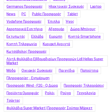
Germanos Προσφορές
Hλεκτρικές Συσκευές
Laptop
News
PC
Public Προσφορές
Tablet
Vodafone Προσφορές
Έπιπλα
Ήχος
Αεροπορικά Εισιτήρια
Αξεσουάρ
Δώρα-Μπόνους
Εκτυπωτές
Ελλάδα
Ευρώπη
Κινητά-Smartphone
Κινητή Τηλεφωνία
Κυριακή Ανοιχτά
Κωτσόβολος Προσφορές
Λίντλ Φυλλάδιο Εβδομαδιαίων Προσφορών Lidl Hellas Super
Market
Μόδα
Οικιακές Συσκευές
Παιχνίδια
Παπούτσια
Πληροφορίες - Ενημέρωση
Προσφορές Wind - F2G - Q Δώρα
Προσφορές Τηλεοράσεις
Προϊόντα Ομορφιάς
Ρολόι
Ρούχα
Τεχνολογία
Τσάντες
Φυλλάδια Super Market | Προσφορές Σούπερ Μάρκετ