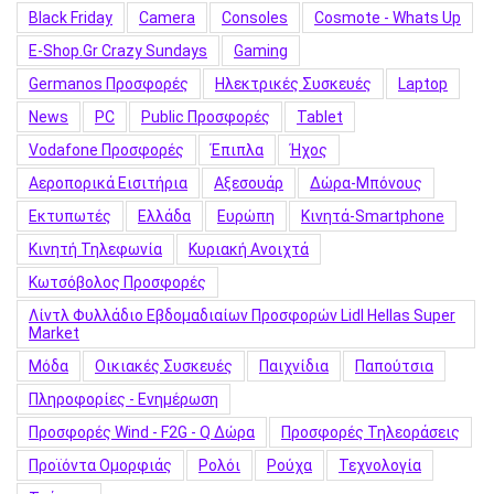
Black Friday
Camera
Consoles
Cosmote - Whats Up
E-Shop.gr Crazy Sundays
Gaming
Germanos Προσφορές
Hλεκτρικές Συσκευές
Laptop
News
PC
Public Προσφορές
Tablet
Vodafone Προσφορές
Έπιπλα
Ήχος
Αεροπορικά Εισιτήρια
Αξεσουάρ
Δώρα-Μπόνους
Εκτυπωτές
Ελλάδα
Ευρώπη
Κινητά-Smartphone
Κινητή Τηλεφωνία
Κυριακή Ανοιχτά
Κωτσόβολος Προσφορές
Λίντλ Φυλλάδιο Εβδομαδιαίων Προσφορών Lidl Hellas Super
Market
Μόδα
Οικιακές Συσκευές
Παιχνίδια
Παπούτσια
Πληροφορίες - Ενημέρωση
Προσφορές Wind - F2G - Q Δώρα
Προσφορές Τηλεοράσεις
Προϊόντα Ομορφιάς
Ρολόι
Ρούχα
Τεχνολογία