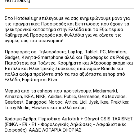
Hotdeals.gr
Στο Hotdeals.gr επιλέγουμε να σας ενημερώνουμε μόνο για
τις πραγματικές Προσφορές και Εκπτώσεις που έχουν τα
ηλεκτρονικά καταστήμα στην Ελλάδα και το Εξωτερικό.
Καθημερινά Προσφορές και Φυλλάδια για να κάνετε τις
αγορές σας πιο οικονομικά!
Προσφορές σε: Τηλεοράσεις, Laptop, Tablet, PC, Monitors,
Gadget, Κινητά-Smartphone αλλά και Προσφορές σε Ρούχα,
Παπούτσια και Τσάντες, Κοσμήματα και Αξεσουάρ ακόμα και
Έπιπλα και Ηλεκτρικές Συσκευές επώνυμων Brands και
πολλά ακόμα προϊόντα από τα πιο αξιόπιστα eshop από
Ελλάδα, Ευρώπη και Κίνα.
Μερικά από τα eshops που προτείνουμε: Mediamarkt,
Amazon, IKEA, NIKE, Adidas, Public, Germanos, Kotsovolos,
Gearbest, Banggood, Νοτος, Attica, Lidl, Jysk, Ikea, Praktiker,
Leroy Merlin, Hawkers και πολλά ακόμη.
Χρήσιμα Άρθρα: Περιοδικό Autotriti + Οδηγοί GSIS TAXISNET
(ΕΦΚΑ - Ε9 - Ε1 - Φορολογικές Δηλώσεις - Ασφαλιστικές
Εισφορές). ΑΑΔΕ ΛΟΤΑΡΙΑ ΕΦΟΡΙΑΣ.