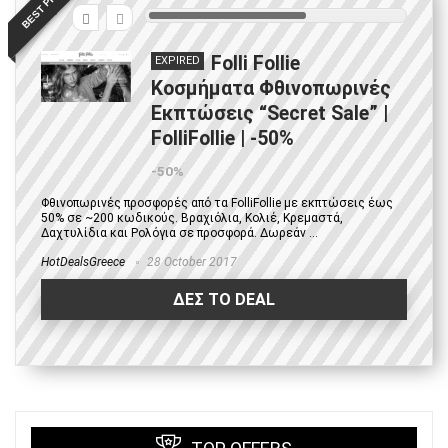
BEST PRICE
6
Folli Follie
EXPIRED
Κοσμήματα Φθινοπωρινές
Εκπτώσεις “Secret Sale” |
FolliFollie | -50%
-50%
Φθινοπωρινές προσφορές από τα FolliFollie με εκπτώσεις έως
50% σε ~200 κωδικούς. Βραχιόλια, Κολιέ, Κρεμαστά,
Δαχτυλίδια και Ρολόγια σε προσφορά. Δωρεάν ...
HotDealsGreece
28 October 2017
ΔΕΣ ΤΟ DEAL