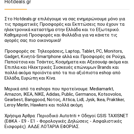
Hotdeals.gr
Στο Hotdeals.gr επιλέγουμε να σας ενημερώνουμε μόνο για
τις πραγματικές Προσφορές και Εκπτώσεις που έχουν τα
ηλεκτρονικά καταστήμα στην Ελλάδα και το Εξωτερικό.
Καθημερινά Προσφορές και Φυλλάδια για να κάνετε τις
αγορές σας πιο οικονομικά!
Προσφορές σε: Τηλεοράσεις, Laptop, Tablet, PC, Monitors,
Gadget, Κινητά-Smartphone αλλά και Προσφορές σε Ρούχα,
Παπούτσια και Τσάντες, Κοσμήματα και Αξεσουάρ ακόμα και
Έπιπλα και Ηλεκτρικές Συσκευές επώνυμων Brands και
πολλά ακόμα προϊόντα από τα πιο αξιόπιστα eshop από
Ελλάδα, Ευρώπη και Κίνα.
Μερικά από τα eshops που προτείνουμε: Mediamarkt,
Amazon, IKEA, NIKE, Adidas, Public, Germanos, Kotsovolos,
Gearbest, Banggood, Νοτος, Attica, Lidl, Jysk, Ikea, Praktiker,
Leroy Merlin, Hawkers και πολλά ακόμη.
Χρήσιμα Άρθρα: Περιοδικό Autotriti + Οδηγοί GSIS TAXISNET
(ΕΦΚΑ - Ε9 - Ε1 - Φορολογικές Δηλώσεις - Ασφαλιστικές
Εισφορές). ΑΑΔΕ ΛΟΤΑΡΙΑ ΕΦΟΡΙΑΣ.