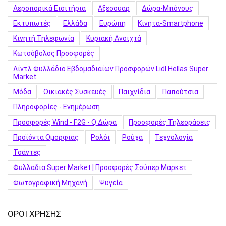
Αεροπορικά Εισιτήρια
Αξεσουάρ
Δώρα-Μπόνους
Εκτυπωτές
Ελλάδα
Ευρώπη
Κινητά-Smartphone
Κινητή Τηλεφωνία
Κυριακή Ανοιχτά
Κωτσόβολος Προσφορές
Λίντλ Φυλλάδιο Εβδομαδιαίων Προσφορών Lidl Hellas Super
Market
Μόδα
Οικιακές Συσκευές
Παιχνίδια
Παπούτσια
Πληροφορίες - Ενημέρωση
Προσφορές Wind - F2G - Q Δώρα
Προσφορές Τηλεοράσεις
Προϊόντα Ομορφιάς
Ρολόι
Ρούχα
Τεχνολογία
Τσάντες
Φυλλάδια Super Market | Προσφορές Σούπερ Μάρκετ
Φωτογραφική Μηχανή
Ψυγεία
ΟΡΟΙ ΧΡΗΣΗΣ