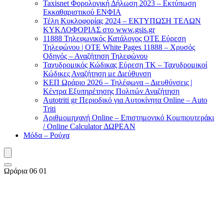
Taxisnet Φορολογική Δήλωση 2023 – Εκτύπωση
Εκκαθαριστικού EΝΦΙΑ
Τέλη Kυκλοφορίας 2024 – ΕΚΤΥΠΩΣΗ ΤΕΛΩΝ
ΚΥΚΛΟΦΟΡΙΑΣ στο www.gsis.gr
11888 Τηλεφωνικός Κατάλογος ΟΤΕ Εύρεση
Τηλεφώνου | OTE White Pages 11888 – Χρυσός
Οδηγός – Αναζήτηση Τηλεφώνου
Ταχυδρομικός Κώδικας Εύρεση ΤΚ – Ταχυδρομικοί
Κώδικες Αναζήτηση με Διεύθυνση
ΚΕΠ Ωράριο 2026 – Τηλέφωνα – Διευθύνσεις |
Κέντρα Εξυπηρέτησης Πολιτών Αναζήτηση
Autotriti gr Περιοδικό για Αυτοκίνητα Online – Auto
Triti
Αριθμομηχανή Online – Επιστημονικό Κομπιουτεράκι
/ Online Calculator ΔΩΡΕΑΝ
Μόδα – Ρούχα
Ωράρια 06 01