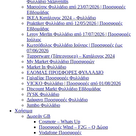
Φυλλάδιο Sklavenitis
Μασούτης Φυλλάδιο από 23/07/2026 | Προσφορές
Εβδομάδας
ΙΚΕΑ Κατάλογος 2024 – Φυλλάδιο
Praktiker Φυλλάδιο από 12/05/2026 | Προσφορές
Εβδομάδας
Leroy Merlin Φυλλάδιο από 17/07/2026 | Προσφορές
Ιούλιος
Κωτσόβολος Φυλλάδιο Ιούνιος | Προσφορές έως
07/06/2026
Tupperware (Τάπεργουερ) – Κατάλογος 2024
My Market Φυλλάδιο Προσφορών
Market In Φυλλάδιο
ΕΛΟΜΑΣ ΠΡΟΣΦΟΡΕΣ ΦΥΛΛΑΔΙΟ
Γαλαξίας Προσφορές Φυλλάδιο
VICKO Φυλλάδιο | Προσφορές από 01/08/2026
Discount Markt Φυλλάδιο Εβδομάδας
JYSK Φυλλάδιο
Διάφανο Προσφορές Φυλλάδιο
Jumbo Φυλλάδιο
Χρήσιμα
Δωρεάν GB
Cosmote – Whats Up
Προσφορές Wind – F2G – Q Δώρα
Vodafone Προσφορές