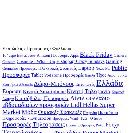
Εκπτώσεις / Προσφορές / Φυλλάδια
Black Friday
10ήμερο Εκπτώσεων
Apps
Camera
Amazon Προσφορές
Gaming
E-shop.gr Crazy Sundays
Cosmote - Whats Up
Consoles
Public
Laptop
Hλεκτρικές Συσκευές
PC
Germanos Προσφορές
News
Προσφορές
Ήχος
Tablet
Vodafone Προσφορές
Αεροπορικά
Έπιπλα
Ελλάδα
Δώρα-Μπόνους
Εκτυπωτές
Εισιτήρια
Αξεσουάρ
Ευρώπη
Κινητή Τηλεφωνία
Κινητά-Smartphone
Κυριακή
Λίντλ φυλλάδιο
Κωτσόβολος Προσφορές
Ανοιχτά
εβδομαδιαίων προσφορών Lidl Hellas Super
Μόδα
Market
Οικιακές Συσκευές
Παπούτσια
Παιχνίδια
Πληροφορίες - Ενημέρωση
Προσφορές Wind - F2G - Q Δώρα
Προσφορές Τηλεοράσεις
Ρούχα
Προϊόντα Ομορφιάς
Ρολόι
Τεχνολογία
Φυλλάδια Super Market |