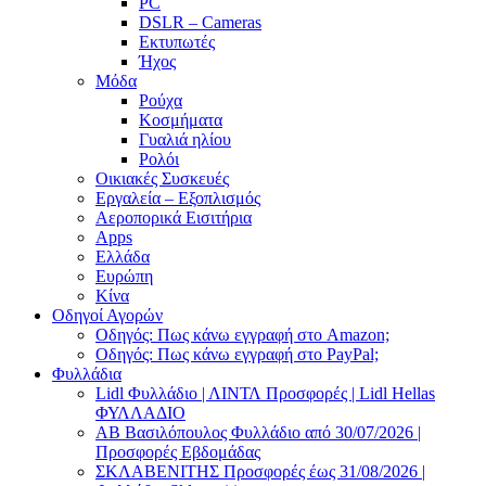
PC
DSLR – Cameras
Εκτυπωτές
Ήχος
Μόδα
Ρούχα
Κοσμήματα
Γυαλιά ηλίου
Ρολόι
Οικιακές Συσκευές
Εργαλεία – Εξοπλισμός
Αεροπορικά Εισιτήρια
Apps
Ελλάδα
Ευρώπη
Κίνα
Οδηγοί Αγορών
Οδηγός: Πως κάνω εγγραφή στο Amazon;
Οδηγός: Πως κάνω εγγραφή στο PayPal;
Φυλλάδια
Lidl Φυλλάδιο | ΛΙΝΤΛ Προσφορές | Lidl Hellas
ΦΥΛΛΑΔΙΟ
AB Βασιλόπουλος Φυλλάδιο από 30/07/2026 |
Προσφορές Εβδομάδας
ΣΚΛΑΒΕΝΙΤΗΣ Προσφορές έως 31/08/2026 |