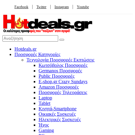
Facebook
Twitter
Instagram
Youtube
Hotdeals.gr
Προσφορές Κατηγορίες
Τεχνολογία Προσφορές Εκπτώσεις
Κωτσόβολος Προσφορές
Germanos Προσφορές
Public Προσφορές
E-shop.gr Crazy Sundays
Amazon Προσφορές
Προσφορές Τηλεοράσεις
Laptop
Tablet
Κινητά-Smartphone
Οικιακές Συσκευές
Hλεκτρικές Συσκευές
Ήχος
Gaming