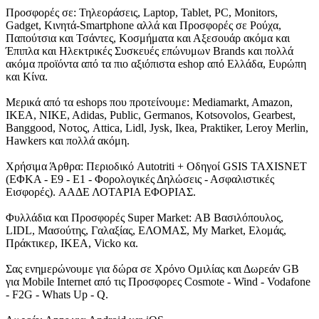
Προσφορές σε: Τηλεοράσεις, Laptop, Tablet, PC, Monitors,
Gadget, Κινητά-Smartphone αλλά και Προσφορές σε Ρούχα,
Παπούτσια και Τσάντες, Κοσμήματα και Αξεσουάρ ακόμα και
Έπιπλα και Ηλεκτρικές Συσκευές επώνυμων Brands και πολλά
ακόμα προϊόντα από τα πιο αξιόπιστα eshop από Ελλάδα, Ευρώπη
και Κίνα.
Μερικά από τα eshops που προτείνουμε: Mediamarkt, Amazon,
IKEA, NIKE, Adidas, Public, Germanos, Kotsovolos, Gearbest,
Banggood, Νοτος, Attica, Lidl, Jysk, Ikea, Praktiker, Leroy Merlin,
Hawkers και πολλά ακόμη.
Χρήσιμα Άρθρα: Περιοδικό Autotriti + Οδηγοί GSIS TAXISNET
(ΕΦΚΑ - Ε9 - Ε1 - Φορολογικές Δηλώσεις - Ασφαλιστικές
Εισφορές). ΑΑΔΕ ΛΟΤΑΡΙΑ ΕΦΟΡΙΑΣ.
Φυλλάδια και Προσφορές Super Market: ΑΒ Βασιλόπουλος,
LIDL, Μασούτης, Γαλαξίας, ΕΛΟΜΑΣ, My Market, Ελομάς,
Πράκτικερ, ΙΚΕΑ, Vicko κα.
Σας ενημερώνουμε για δώρα σε Χρόνο Ομιλίας και Δωρεάν GB
για Mobile Internet από τις Προσφορες Cosmote - Wind - Vodafone
- F2G - Whats Up - Q.