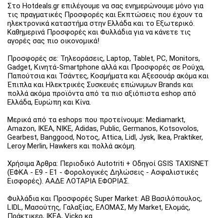
Στο Hotdeals.gr επιλέγουμε να σας ενημερώνουμε μόνο για
τις πραγματικές Προσφορές και Εκπτώσεις που έχουν τα
ηλεκτρονικά καταστήμα στην Ελλάδα και το Εξωτερικό.
Καθημερινά Προσφορές και Φυλλάδια για να κάνετε τις
αγορές σας πιο οικονομικά!
Προσφορές σε: Τηλεοράσεις, Laptop, Tablet, PC, Monitors,
Gadget, Κινητά-Smartphone αλλά και Προσφορές σε Ρούχα,
Παπούτσια και Τσάντες, Κοσμήματα και Αξεσουάρ ακόμα και
Έπιπλα και Ηλεκτρικές Συσκευές επώνυμων Brands και
πολλά ακόμα προϊόντα από τα πιο αξιόπιστα eshop από
Ελλάδα, Ευρώπη και Κίνα.
Μερικά από τα eshops που προτείνουμε: Mediamarkt,
Amazon, IKEA, NIKE, Adidas, Public, Germanos, Kotsovolos,
Gearbest, Banggood, Νοτος, Attica, Lidl, Jysk, Ikea, Praktiker,
Leroy Merlin, Hawkers και πολλά ακόμη.
Χρήσιμα Άρθρα: Περιοδικό Autotriti + Οδηγοί GSIS TAXISNET
(ΕΦΚΑ - Ε9 - Ε1 - Φορολογικές Δηλώσεις - Ασφαλιστικές
Εισφορές). ΑΑΔΕ ΛΟΤΑΡΙΑ ΕΦΟΡΙΑΣ.
Φυλλάδια και Προσφορές Super Market: ΑΒ Βασιλόπουλος,
LIDL, Μασούτης, Γαλαξίας, ΕΛΟΜΑΣ, My Market, Ελομάς,
Πράκτικερ, ΙΚΕΑ, Vicko κα.