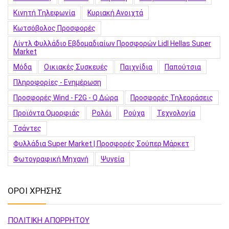
Κινητή Τηλεφωνία
Κυριακή Ανοιχτά
Κωτσόβολος Προσφορές
Λίντλ Φυλλάδιο Εβδομαδιαίων Προσφορών Lidl Hellas Super
Market
Μόδα
Οικιακές Συσκευές
Παιχνίδια
Παπούτσια
Πληροφορίες - Ενημέρωση
Προσφορές Wind - F2G - Q Δώρα
Προσφορές Τηλεοράσεις
Προϊόντα Ομορφιάς
Ρολόι
Ρούχα
Τεχνολογία
Τσάντες
Φυλλάδια Super Market | Προσφορές Σούπερ Μάρκετ
Φωτογραφική Μηχανή
Ψυγεία
ΟΡΟΙ ΧΡΗΣΗΣ
ΠΟΛΙΤΙΚΗ ΑΠΟΡΡΗΤΟΥ