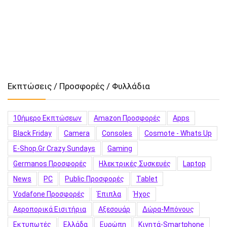
Εκπτώσεις / Προσφορές / Φυλλάδια
10ήμερο Εκπτώσεων
Amazon Προσφορές
Apps
Black Friday
Camera
Consoles
Cosmote - Whats Up
E-Shop.gr Crazy Sundays
Gaming
Germanos Προσφορές
Hλεκτρικές Συσκευές
Laptop
News
PC
Public Προσφορές
Tablet
Vodafone Προσφορές
Έπιπλα
Ήχος
Αεροπορικά Εισιτήρια
Αξεσουάρ
Δώρα-Μπόνους
Εκτυπωτές
Ελλάδα
Ευρώπη
Κινητά-Smartphone