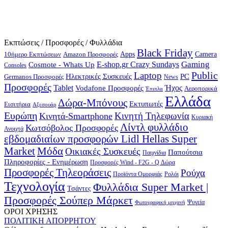
Εκπτώσεις / Προσφορές / Φυλλάδια
Black Friday
10ήμερο Εκπτώσεων
Apps
Camera
Amazon Προσφορές
Gaming
E-shop.gr Crazy Sundays
Cosmote - Whats Up
Consoles
Public
Laptop
Hλεκτρικές Συσκευές
PC
Germanos Προσφορές
News
Προσφορές
Ήχος
Tablet
Vodafone Προσφορές
Αεροπορικά
Έπιπλα
Ελλάδα
Δώρα-Μπόνους
Εκτυπωτές
Εισιτήρια
Αξεσουάρ
Ευρώπη
Κινητή Τηλεφωνία
Κινητά-Smartphone
Κυριακή
Λίντλ φυλλάδιο
Κωτσόβολος Προσφορές
Ανοιχτά
εβδομαδιαίων προσφορών Lidl Hellas Super
Μόδα
Market
Οικιακές Συσκευές
Παπούτσια
Παιχνίδια
Πληροφορίες - Ενημέρωση
Προσφορές Wind - F2G - Q Δώρα
Προσφορές Τηλεοράσεις
Ρούχα
Προϊόντα Ομορφιάς
Ρολόι
Τεχνολογία
Φυλλάδια Super Market |
Τσάντες
Προσφορές Σούπερ Μάρκετ
Φωτογραφική μηχανή
Ψυγεία
ΟΡΟΙ ΧΡΗΣΗΣ
ΠΟΛΙΤΙΚΗ ΑΠΟΡΡΗΤΟΥ