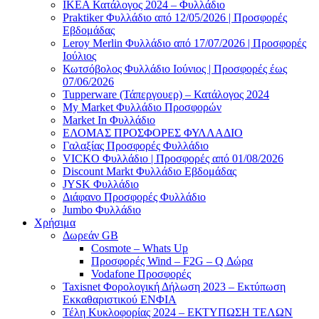
ΙΚΕΑ Κατάλογος 2024 – Φυλλάδιο
Praktiker Φυλλάδιο από 12/05/2026 | Προσφορές
Εβδομάδας
Leroy Merlin Φυλλάδιο από 17/07/2026 | Προσφορές
Ιούλιος
Κωτσόβολος Φυλλάδιο Ιούνιος | Προσφορές έως
07/06/2026
Tupperware (Τάπεργουερ) – Κατάλογος 2024
My Market Φυλλάδιο Προσφορών
Market In Φυλλάδιο
ΕΛΟΜΑΣ ΠΡΟΣΦΟΡΕΣ ΦΥΛΛΑΔΙΟ
Γαλαξίας Προσφορές Φυλλάδιο
VICKO Φυλλάδιο | Προσφορές από 01/08/2026
Discount Markt Φυλλάδιο Εβδομάδας
JYSK Φυλλάδιο
Διάφανο Προσφορές Φυλλάδιο
Jumbo Φυλλάδιο
Χρήσιμα
Δωρεάν GB
Cosmote – Whats Up
Προσφορές Wind – F2G – Q Δώρα
Vodafone Προσφορές
Taxisnet Φορολογική Δήλωση 2023 – Εκτύπωση
Εκκαθαριστικού EΝΦΙΑ
Τέλη Kυκλοφορίας 2024 – ΕΚΤΥΠΩΣΗ ΤΕΛΩΝ