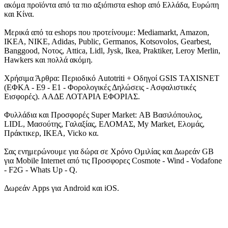
ακόμα προϊόντα από τα πιο αξιόπιστα eshop από Ελλάδα, Ευρώπη
και Κίνα.
Μερικά από τα eshops που προτείνουμε: Mediamarkt, Amazon,
IKEA, NIKE, Adidas, Public, Germanos, Kotsovolos, Gearbest,
Banggood, Νοτος, Attica, Lidl, Jysk, Ikea, Praktiker, Leroy Merlin,
Hawkers και πολλά ακόμη.
Χρήσιμα Άρθρα: Περιοδικό Autotriti + Οδηγοί GSIS TAXISNET
(ΕΦΚΑ - Ε9 - Ε1 - Φορολογικές Δηλώσεις - Ασφαλιστικές
Εισφορές). ΑΑΔΕ ΛΟΤΑΡΙΑ ΕΦΟΡΙΑΣ.
Φυλλάδια και Προσφορές Super Market: ΑΒ Βασιλόπουλος,
LIDL, Μασούτης, Γαλαξίας, ΕΛΟΜΑΣ, My Market, Ελομάς,
Πράκτικερ, ΙΚΕΑ, Vicko κα.
Σας ενημερώνουμε για δώρα σε Χρόνο Ομιλίας και Δωρεάν GB
για Mobile Internet από τις Προσφορες Cosmote - Wind - Vodafone
- F2G - Whats Up - Q.
Δωρεάν Apps για Android και iOS.