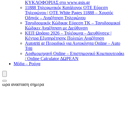
ΚΥΚΛΟΦΟΡΙΑΣ στο www.gsis.gr
11888 Τηλεφωνικός Κατάλογος ΟΤΕ Εύρεση
Τηλεφώνου | OTE White Pages 11888 – Χρυσός
Οδηγός – Αναζήτηση Τηλεφώνου
Ταχυδρομικός Κώδικας Εύρεση ΤΚ – Ταχυδρομικοί
Κώδικες Αναζήτηση με Διεύθυνση
ΚΕΠ Ωράριο 2026 – Τηλέφωνα – Διευθύνσεις |
Κέντρα Εξυπηρέτησης Πολιτών Αναζήτηση
Autotriti gr Περιοδικό για Αυτοκίνητα Online – Auto
Triti
Αριθμομηχανή Online – Επιστημονικό Κομπιουτεράκι
/ Online Calculator ΔΩΡΕΑΝ
Μόδα – Ρούχα
ωρα ανασταση σημερα