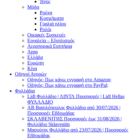
Ήχος
Μόδα
Ρούχα
Κοσμήματα
Γυαλιά ηλίου
Ρολόι
Οικιακές Συσκευές
Εργαλεία – Εξοπλισμός
Αεροπορικά Εισιτήρια
Apps
Ελλάδα
Ευρώπη
Κίνα
Οδηγοί Αγορών
Οδηγός: Πως κάνω εγγραφή στο Amazon;
Οδηγός: Πως κάνω εγγραφή στο PayPal;
Φυλλάδια
Lidl Φυλλάδιο | ΛΙΝΤΛ Προσφορές | Lidl Hellas
ΦΥΛΛΑΔΙΟ
AB Βασιλόπουλος Φυλλάδιο από 30/07/2026 |
Προσφορές Εβδομάδας
ΣΚΛΑΒΕΝΙΤΗΣ Προσφορές έως 31/08/2026 |
Φυλλάδιο Sklavenitis
Μασούτης Φυλλάδιο από 23/07/2026 | Προσφορές
Εβδομάδας