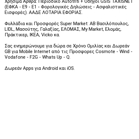
Χρήσιμα Άρθρα: Περιοδικό Autotriti + Οδηγοί GSIS TAXISNET
(ΕΦΚΑ - Ε9 - Ε1 - Φορολογικές Δηλώσεις - Ασφαλιστικές
Εισφορές). ΑΑΔΕ ΛΟΤΑΡΙΑ ΕΦΟΡΙΑΣ.
Φυλλάδια και Προσφορές Super Market: ΑΒ Βασιλόπουλος,
LIDL, Μασούτης, Γαλαξίας, ΕΛΟΜΑΣ, My Market, Ελομάς,
Πράκτικερ, ΙΚΕΑ, Vicko κα.
Σας ενημερώνουμε για δώρα σε Χρόνο Ομιλίας και Δωρεάν
GB για Mobile Internet από τις Προσφορες Cosmote - Wind -
Vodafone - F2G - Whats Up - Q.
Δωρεάν Apps για Android και iOS.