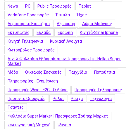
News
PC
Public Προσφορές
Tablet
Vodafone Προσφορές
Έπιπλα
Ήχος
Αεροπορικά Εισιτήρια
Αξεσουάρ
Δώρα-Μπόνους
Εκτυπωτές
Ελλάδα
Ευρώπη
Κινητά-Smartphone
Κινητή Τηλεφωνία
Κυριακή Ανοιχτά
Κωτσόβολος Προσφορές
Λίντλ Φυλλάδιο Εβδομαδιαίων Προσφορών Lidl Hellas Super
Market
Μόδα
Οικιακές Συσκευές
Παιχνίδια
Παπούτσια
Πληροφορίες - Ενημέρωση
Προσφορές Wind - F2G - Q Δώρα
Προσφορές Τηλεοράσεις
Προϊόντα Ομορφιάς
Ρολόι
Ρούχα
Τεχνολογία
Τσάντες
Φυλλάδια Super Market | Προσφορές Σούπερ Μάρκετ
Φωτογραφική Μηχανή
Ψυγεία