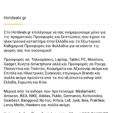
Hotdeals.gr
Στο Hotdeals.gr επιλέγουμε να σας ενημερώνουμε μόνο για
τις πραγματικές Προσφορές και Εκπτώσεις που έχουν τα
ηλεκτρονικά καταστήμα στην Ελλάδα και το Εξωτερικό.
Καθημερινά Προσφορές και Φυλλάδια για να κάνετε τις
αγορές σας πιο οικονομικά!
Προσφορές σε: Τηλεοράσεις, Laptop, Tablet, PC, Monitors,
Gadget, Κινητά-Smartphone αλλά και Προσφορές σε Ρούχα,
Παπούτσια και Τσάντες, Κοσμήματα και Αξεσουάρ ακόμα και
Έπιπλα και Ηλεκτρικές Συσκευές επώνυμων Brands και
πολλά ακόμα προϊόντα από τα πιο αξιόπιστα eshop από
Ελλάδα, Ευρώπη και Κίνα.
Μερικά από τα eshops που προτείνουμε: Mediamarkt,
Amazon, IKEA, NIKE, Adidas, Public, Germanos, Kotsovolos,
Gearbest, Banggood, Νοτος, Attica, Lidl, Jysk, Ikea, Praktiker,
Leroy Merlin, Hawkers και πολλά ακόμη.