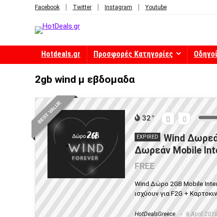
Facebook
Twitter
Instagram
Youtube
Hotdeals.gr
Προσφορές Κατηγορίες
Οδηγο
2gb wind μ εβδομαδα
BEST VALUE
32
Wind Δωρεά
EXPIRED
Δωρεάν Mobile Int
FREE
Wind Δώρο 2GB Mobile Inte
ισχύουν για F2G + Καρτοκιν
HotDealsGreece
6 April 201