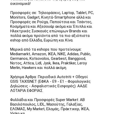
οικονομικά!
Προσφορές σε: Τηλεοράσεις, Laptop, Tablet, PC,
Monitors, Gadget, Κινητά-Smartphone αλλά και
Προσφορές σε Ρούχα, Παπούτσια και Τσάντες,
Κοσμήματα και Αξεσουάρ ακόμα και Έπιπλα και
Ηλεκτρικές Συσκευές επώνυμων Brands και
πολλά ακόμα προϊόντα από τα πιο αξιόπιστα
eshop από Ελλάδα, Ευρώπη και Κίνα.
Μερικά από τα eshops που προτείνουμε:
Mediamarkt, Amazon, IKEA, NIKE, Adidas, Public,
Germanos, Kotsovolos, Gearbest, Banggood,
Νοτος, Attica, Lidl, Jysk, Ikea, Praktiker, Leroy
Merlin, Hawkers και πολλά ακόμη.
Χρήσιμα Άρθρα: Περιοδικό Autotriti + Οδηγοί
GSIS TAXISNET (ΕΦΚΑ - Ε9 - Ε1 - Φορολογικές
Δηλώσεις - Ασφαλιστικές Εισφορές). ΑΑΔΕ
ΛΟΤΑΡΙΑ ΕΦΟΡΙΑΣ.
Φυλλάδια και Προσφορές Super Market: ΑΒ
Βασιλόπουλος, LIDL, Μασούτης, Γαλαξίας,
ΕΛΟΜΑΣ, My Market, Ελομάς, Πράκτικερ, ΙΚΕΑ,
Vicko κα.