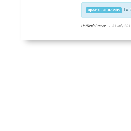
Το 
Update - 31-07-2019
HotDealsGreece
31 July 201