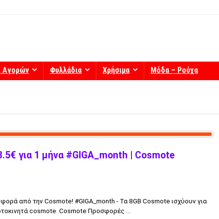
ί Αγορών
Φυλλάδια
Χρήσιμα
Μόδα – Ρούχα
8.5€ για 1 μήνα #GIGA_month | Cosmote
σφορά από την Cosmote! #GIGA_month - Τα 8GB Cosmote ισχύουν για
ρτοκινητά cosmote. Cosmote Προσφορές ...