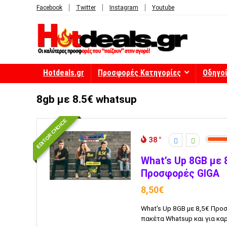
Facebook
Twitter
Instagram
Youtube
Hotdeals.gr
Προσφορές Κατηγορίες
Οδηγο
8gb με 8.5€ whatsup
EDITOR CHOICE
38
What’s Up 8GB με 
Προσφορές GIGA
8,50€
What's Up 8GB με 8,5€ Προ
πακέτα Whatsup και για κα