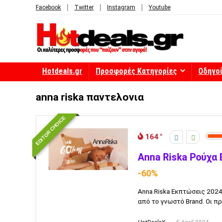
Facebook
Twitter
Instagram
Youtube
Hotdeals.gr
Προσφορές Κατηγορίες
Οδηγο
anna riska παντελονια
EDITOR CHOICE
164
Anna Riska Ρούχα
-60%
Anna Riska Εκπτώσεις 202
από το γνωστό Brand. Οι πρ