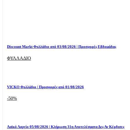
Discount Markt Φυλλάδιο από 03/08/2026 | Προσφορές Εβδομάδας
ΦΥΛΛΑΔΙΟ
VICKO Φυλλάδιο | Προσφορές από 01/08/2026
-50%
Λαϊκό Λαχείο 05/08/2026 | Κλήρωση 31η Αποτελέσματα Δες Αν Κέρδισες