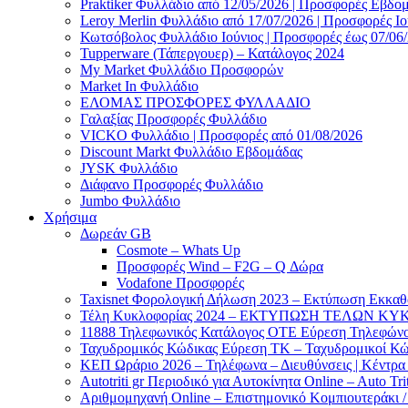
Praktiker Φυλλάδιο από 12/05/2026 | Προσφορές Εβδο
Leroy Merlin Φυλλάδιο από 17/07/2026 | Προσφορές Ιο
Κωτσόβολος Φυλλάδιο Ιούνιος | Προσφορές έως 07/06
Tupperware (Τάπεργουερ) – Κατάλογος 2024
My Market Φυλλάδιο Προσφορών
Market In Φυλλάδιο
ΕΛΟΜΑΣ ΠΡΟΣΦΟΡΕΣ ΦΥΛΛΑΔΙΟ
Γαλαξίας Προσφορές Φυλλάδιο
VICKO Φυλλάδιο | Προσφορές από 01/08/2026
Discount Markt Φυλλάδιο Εβδομάδας
JYSK Φυλλάδιο
Διάφανο Προσφορές Φυλλάδιο
Jumbo Φυλλάδιο
Χρήσιμα
Δωρεάν GB
Cosmote – Whats Up
Προσφορές Wind – F2G – Q Δώρα
Vodafone Προσφορές
Taxisnet Φορολογική Δήλωση 2023 – Εκτύπωση Εκκα
Τέλη Kυκλοφορίας 2024 – ΕΚΤΥΠΩΣΗ ΤΕΛΩΝ ΚΥΚ
11888 Τηλεφωνικός Κατάλογος ΟΤΕ Εύρεση Τηλεφώνου
Ταχυδρομικός Κώδικας Εύρεση ΤΚ – Ταχυδρομικοί Κώ
ΚΕΠ Ωράριο 2026 – Τηλέφωνα – Διευθύνσεις | Κέντρ
Autotriti gr Περιοδικό για Αυτοκίνητα Online – Auto Trit
Αριθμομηχανή Online – Επιστημονικό Κομπιουτεράκι 