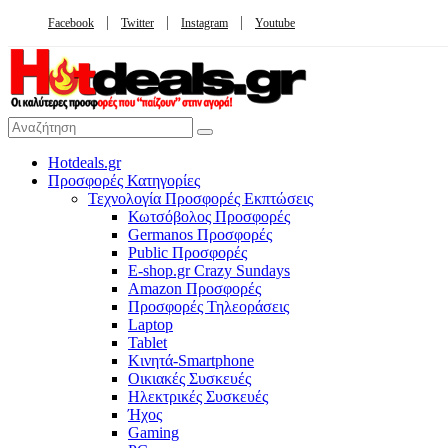
Facebook
Twitter
Instagram
Youtube
Hotdeals.gr
Προσφορές Κατηγορίες
Τεχνολογία Προσφορές Εκπτώσεις
Κωτσόβολος Προσφορές
Germanos Προσφορές
Public Προσφορές
E-shop.gr Crazy Sundays
Amazon Προσφορές
Προσφορές Τηλεοράσεις
Laptop
Tablet
Κινητά-Smartphone
Οικιακές Συσκευές
Hλεκτρικές Συσκευές
Ήχος
Gaming