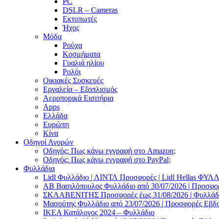
PC
DSLR – Cameras
Εκτυπωτές
Ήχος
Μόδα
Ρούχα
Κοσμήματα
Γυαλιά ηλίου
Ρολόι
Οικιακές Συσκευές
Εργαλεία – Εξοπλισμός
Αεροπορικά Εισιτήρια
Apps
Ελλάδα
Ευρώπη
Κίνα
Οδηγοί Αγορών
Οδηγός: Πως κάνω εγγραφή στο Amazon;
Οδηγός: Πως κάνω εγγραφή στο PayPal;
Φυλλάδια
Lidl Φυλλάδιο | ΛΙΝΤΛ Προσφορές | Lidl Hellas ΦΥ
AB Βασιλόπουλος Φυλλάδιο από 30/07/2026 | Προσφο
ΣΚΛΑΒΕΝΙΤΗΣ Προσφορές έως 31/08/2026 | Φυλλάδιο
Μασούτης Φυλλάδιο από 23/07/2026 | Προσφορές Εβδ
ΙΚΕΑ Κατάλογος 2024 – Φυλλάδιο