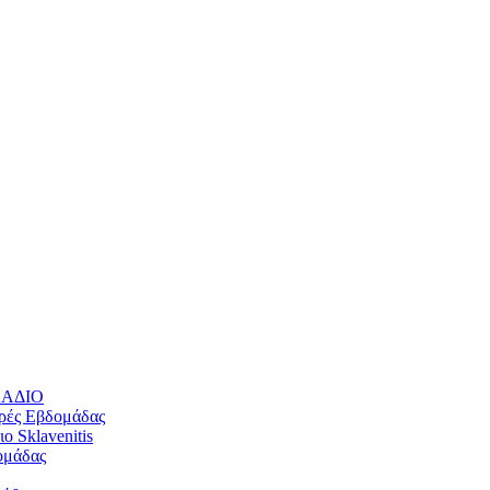
ΛΛΑΔΙΟ
ρές Εβδομάδας
 Sklavenitis
ομάδας