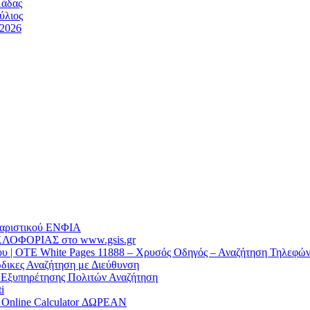
μάδας
ύλιος
/2026
θαριστικού EΝΦΙΑ
ΛΟΦΟΡΙΑΣ στο www.gsis.gr
 | OTE White Pages 11888 – Χρυσός Οδηγός – Αναζήτηση Τηλεφώ
δικες Αναζήτηση με Διεύθυνση
α Εξυπηρέτησης Πολιτών Αναζήτηση
i
/ Online Calculator ΔΩΡΕΑΝ