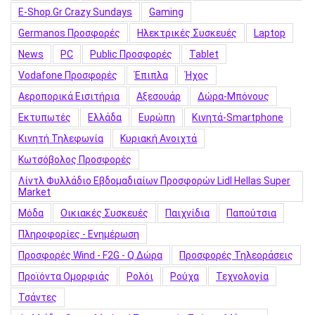
E-Shop.gr Crazy Sundays
Gaming
Germanos Προσφορές
Hλεκτρικές Συσκευές
Laptop
News
PC
Public Προσφορές
Tablet
Vodafone Προσφορές
Έπιπλα
Ήχος
Αεροπορικά Εισιτήρια
Αξεσουάρ
Δώρα-Μπόνους
Εκτυπωτές
Ελλάδα
Ευρώπη
Κινητά-Smartphone
Κινητή Τηλεφωνία
Κυριακή Ανοιχτά
Κωτσόβολος Προσφορές
Λίντλ Φυλλάδιο Εβδομαδιαίων Προσφορών Lidl Hellas Super
Market
Μόδα
Οικιακές Συσκευές
Παιχνίδια
Παπούτσια
Πληροφορίες - Ενημέρωση
Προσφορές Wind - F2G - Q Δώρα
Προσφορές Τηλεοράσεις
Προϊόντα Ομορφιάς
Ρολόι
Ρούχα
Τεχνολογία
Τσάντες