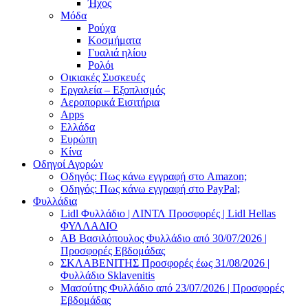
Ήχος
Μόδα
Ρούχα
Κοσμήματα
Γυαλιά ηλίου
Ρολόι
Οικιακές Συσκευές
Εργαλεία – Εξοπλισμός
Αεροπορικά Εισιτήρια
Apps
Ελλάδα
Ευρώπη
Κίνα
Οδηγοί Αγορών
Οδηγός: Πως κάνω εγγραφή στο Amazon;
Οδηγός: Πως κάνω εγγραφή στο PayPal;
Φυλλάδια
Lidl Φυλλάδιο | ΛΙΝΤΛ Προσφορές | Lidl Hellas
ΦΥΛΛΑΔΙΟ
AB Βασιλόπουλος Φυλλάδιο από 30/07/2026 |
Προσφορές Εβδομάδας
ΣΚΛΑΒΕΝΙΤΗΣ Προσφορές έως 31/08/2026 |
Φυλλάδιο Sklavenitis
Μασούτης Φυλλάδιο από 23/07/2026 | Προσφορές
Εβδομάδας