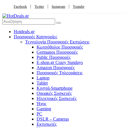
Facebook
Twitter
Instagram
Youtube
Hotdeals.gr
Προσφορές Κατηγορίες
Τεχνολογία Προσφορές Εκπτώσεις
Κωτσόβολος Προσφορές
Germanos Προσφορές
Public Προσφορές
E-shop.gr Crazy Sundays
Amazon Προσφορές
Προσφορές Τηλεοράσεις
Laptop
Tablet
Κινητά-Smartphone
Οικιακές Συσκευές
Hλεκτρικές Συσκευές
Ήχος
Gaming
PC
DSLR – Cameras
Εκτυπωτές