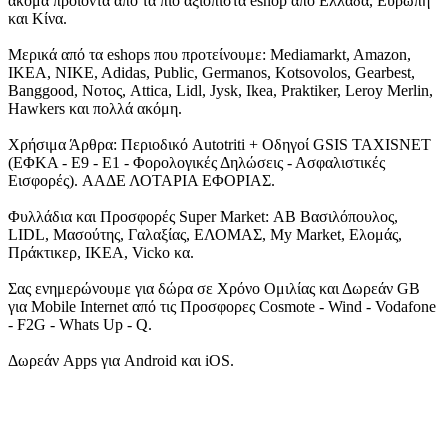
ακόμα προϊόντα από τα πιο αξιόπιστα eshop από Ελλάδα, Ευρώπη
και Κίνα.
Μερικά από τα eshops που προτείνουμε: Mediamarkt, Amazon,
IKEA, NIKE, Adidas, Public, Germanos, Kotsovolos, Gearbest,
Banggood, Νοτος, Attica, Lidl, Jysk, Ikea, Praktiker, Leroy Merlin,
Hawkers και πολλά ακόμη.
Χρήσιμα Άρθρα: Περιοδικό Autotriti + Οδηγοί GSIS TAXISNET
(ΕΦΚΑ - Ε9 - Ε1 - Φορολογικές Δηλώσεις - Ασφαλιστικές
Εισφορές). ΑΑΔΕ ΛΟΤΑΡΙΑ ΕΦΟΡΙΑΣ.
Φυλλάδια και Προσφορές Super Market: ΑΒ Βασιλόπουλος,
LIDL, Μασούτης, Γαλαξίας, ΕΛΟΜΑΣ, My Market, Ελομάς,
Πράκτικερ, ΙΚΕΑ, Vicko κα.
Σας ενημερώνουμε για δώρα σε Χρόνο Ομιλίας και Δωρεάν GB
για Mobile Internet από τις Προσφορες Cosmote - Wind - Vodafone
- F2G - Whats Up - Q.
Δωρεάν Apps για Android και iOS.