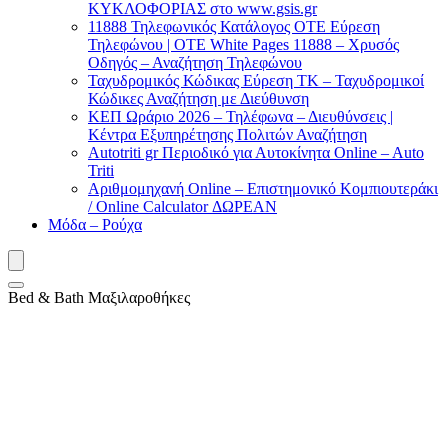
ΚΥΚΛΟΦΟΡΙΑΣ στο www.gsis.gr
11888 Τηλεφωνικός Κατάλογος ΟΤΕ Εύρεση
Τηλεφώνου | OTE White Pages 11888 – Χρυσός
Οδηγός – Αναζήτηση Τηλεφώνου
Ταχυδρομικός Κώδικας Εύρεση ΤΚ – Ταχυδρομικοί
Κώδικες Αναζήτηση με Διεύθυνση
ΚΕΠ Ωράριο 2026 – Τηλέφωνα – Διευθύνσεις |
Κέντρα Εξυπηρέτησης Πολιτών Αναζήτηση
Autotriti gr Περιοδικό για Αυτοκίνητα Online – Auto
Triti
Αριθμομηχανή Online – Επιστημονικό Κομπιουτεράκι
/ Online Calculator ΔΩΡΕΑΝ
Μόδα – Ρούχα
Bed & Bath Μαξιλαροθήκες