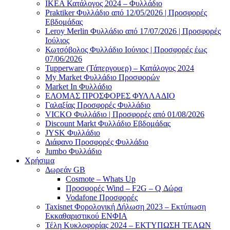
ΙΚΕΑ Κατάλογος 2024 – Φυλλάδιο
Praktiker Φυλλάδιο από 12/05/2026 | Προσφορές
Εβδομάδας
Leroy Merlin Φυλλάδιο από 17/07/2026 | Προσφορές
Ιούλιος
Κωτσόβολος Φυλλάδιο Ιούνιος | Προσφορές έως
07/06/2026
Tupperware (Τάπεργουερ) – Κατάλογος 2024
My Market Φυλλάδιο Προσφορών
Market In Φυλλάδιο
ΕΛΟΜΑΣ ΠΡΟΣΦΟΡΕΣ ΦΥΛΛΑΔΙΟ
Γαλαξίας Προσφορές Φυλλάδιο
VICKO Φυλλάδιο | Προσφορές από 01/08/2026
Discount Markt Φυλλάδιο Εβδομάδας
JYSK Φυλλάδιο
Διάφανο Προσφορές Φυλλάδιο
Jumbo Φυλλάδιο
Χρήσιμα
Δωρεάν GB
Cosmote – Whats Up
Προσφορές Wind – F2G – Q Δώρα
Vodafone Προσφορές
Taxisnet Φορολογική Δήλωση 2023 – Εκτύπωση
Εκκαθαριστικού EΝΦΙΑ
Τέλη Kυκλοφορίας 2024 – ΕΚΤΥΠΩΣΗ ΤΕΛΩΝ