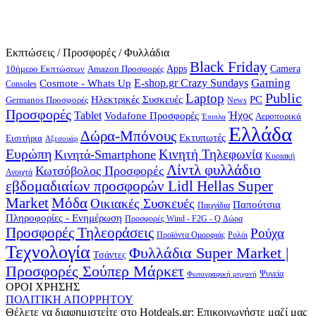
Εκπτώσεις / Προσφορές / Φυλλάδια
Black Friday
10ήμερο Εκπτώσεων
Apps
Camera
Amazon Προσφορές
Gaming
E-shop.gr Crazy Sundays
Cosmote - Whats Up
Consoles
Public
Laptop
Hλεκτρικές Συσκευές
PC
Germanos Προσφορές
News
Προσφορές
Ήχος
Tablet
Vodafone Προσφορές
Αεροπορικά
Έπιπλα
Ελλάδα
Δώρα-Μπόνους
Εκτυπωτές
Εισιτήρια
Αξεσουάρ
Ευρώπη
Κινητή Τηλεφωνία
Κινητά-Smartphone
Κυριακή
Λίντλ φυλλάδιο
Κωτσόβολος Προσφορές
Ανοιχτά
εβδομαδιαίων προσφορών Lidl Hellas Super
Μόδα
Market
Οικιακές Συσκευές
Παπούτσια
Παιχνίδια
Πληροφορίες - Ενημέρωση
Προσφορές Wind - F2G - Q Δώρα
Προσφορές Τηλεοράσεις
Ρούχα
Προϊόντα Ομορφιάς
Ρολόι
Τεχνολογία
Φυλλάδια Super Market |
Τσάντες
Προσφορές Σούπερ Μάρκετ
Φωτογραφική μηχανή
Ψυγεία
ΟΡΟΙ ΧΡΗΣΗΣ
ΠΟΛΙΤΙΚΗ ΑΠΟΡΡΗΤΟΥ
Θέλετε να διαφημιστείτε στο Hotdeals.gr; Επικοινωνήστε μαζί μας