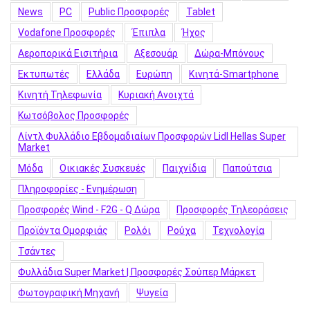
News
PC
Public Προσφορές
Tablet
Vodafone Προσφορές
Έπιπλα
Ήχος
Αεροπορικά Εισιτήρια
Αξεσουάρ
Δώρα-Μπόνους
Εκτυπωτές
Ελλάδα
Ευρώπη
Κινητά-Smartphone
Κινητή Τηλεφωνία
Κυριακή Ανοιχτά
Κωτσόβολος Προσφορές
Λίντλ Φυλλάδιο Εβδομαδιαίων Προσφορών Lidl Hellas Super
Market
Μόδα
Οικιακές Συσκευές
Παιχνίδια
Παπούτσια
Πληροφορίες - Ενημέρωση
Προσφορές Wind - F2G - Q Δώρα
Προσφορές Τηλεοράσεις
Προϊόντα Ομορφιάς
Ρολόι
Ρούχα
Τεχνολογία
Τσάντες
Φυλλάδια Super Market | Προσφορές Σούπερ Μάρκετ
Φωτογραφική Μηχανή
Ψυγεία