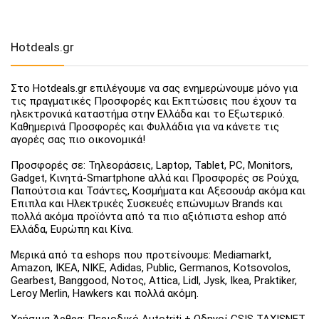
Hotdeals.gr
Στο Hotdeals.gr επιλέγουμε να σας ενημερώνουμε μόνο για
τις πραγματικές Προσφορές και Εκπτώσεις που έχουν τα
ηλεκτρονικά καταστήμα στην Ελλάδα και το Εξωτερικό.
Καθημερινά Προσφορές και Φυλλάδια για να κάνετε τις
αγορές σας πιο οικονομικά!
Προσφορές σε: Τηλεοράσεις, Laptop, Tablet, PC, Monitors,
Gadget, Κινητά-Smartphone αλλά και Προσφορές σε Ρούχα,
Παπούτσια και Τσάντες, Κοσμήματα και Αξεσουάρ ακόμα και
Έπιπλα και Ηλεκτρικές Συσκευές επώνυμων Brands και
πολλά ακόμα προϊόντα από τα πιο αξιόπιστα eshop από
Ελλάδα, Ευρώπη και Κίνα.
Μερικά από τα eshops που προτείνουμε: Mediamarkt,
Amazon, IKEA, NIKE, Adidas, Public, Germanos, Kotsovolos,
Gearbest, Banggood, Νοτος, Attica, Lidl, Jysk, Ikea, Praktiker,
Leroy Merlin, Hawkers και πολλά ακόμη.