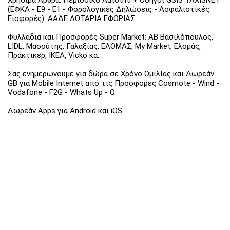
Χρήσιμα Άρθρα: Περιοδικό Autotriti + Οδηγοί GSIS TAXISNET
(ΕΦΚΑ - Ε9 - Ε1 - Φορολογικές Δηλώσεις - Ασφαλιστικές
Εισφορές). ΑΑΔΕ ΛΟΤΑΡΙΑ ΕΦΟΡΙΑΣ.
Φυλλάδια και Προσφορές Super Market: ΑΒ Βασιλόπουλος,
LIDL, Μασούτης, Γαλαξίας, ΕΛΟΜΑΣ, My Market, Ελομάς,
Πράκτικερ, ΙΚΕΑ, Vicko κα.
Σας ενημερώνουμε για δώρα σε Χρόνο Ομιλίας και Δωρεάν
GB για Mobile Internet από τις Προσφορες Cosmote - Wind -
Vodafone - F2G - Whats Up - Q.
Δωρεάν Apps για Android και iOS.