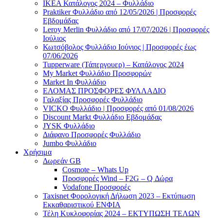
ΙΚΕΑ Κατάλογος 2024 – Φυλλάδιο
Praktiker Φυλλάδιο από 12/05/2026 | Προσφορές
Εβδομάδας
Leroy Merlin Φυλλάδιο από 17/07/2026 | Προσφορές
Ιούλιος
Κωτσόβολος Φυλλάδιο Ιούνιος | Προσφορές έως
07/06/2026
Tupperware (Τάπεργουερ) – Κατάλογος 2024
My Market Φυλλάδιο Προσφορών
Market In Φυλλάδιο
ΕΛΟΜΑΣ ΠΡΟΣΦΟΡΕΣ ΦΥΛΛΑΔΙΟ
Γαλαξίας Προσφορές Φυλλάδιο
VICKO Φυλλάδιο | Προσφορές από 01/08/2026
Discount Markt Φυλλάδιο Εβδομάδας
JYSK Φυλλάδιο
Διάφανο Προσφορές Φυλλάδιο
Jumbo Φυλλάδιο
Χρήσιμα
Δωρεάν GB
Cosmote – Whats Up
Προσφορές Wind – F2G – Q Δώρα
Vodafone Προσφορές
Taxisnet Φορολογική Δήλωση 2023 – Εκτύπωση
Εκκαθαριστικού EΝΦΙΑ
Τέλη Kυκλοφορίας 2024 – ΕΚΤΥΠΩΣΗ ΤΕΛΩΝ