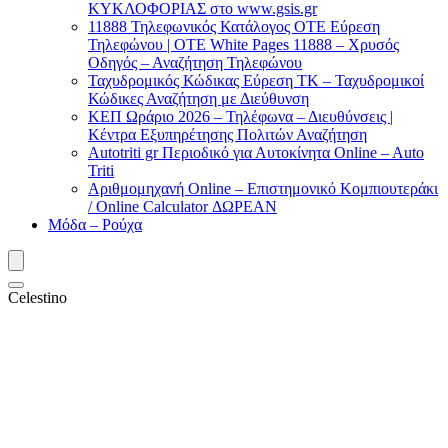
ΚΥΚΛΟΦΟΡΙΑΣ στο www.gsis.gr
11888 Τηλεφωνικός Κατάλογος ΟΤΕ Εύρεση
Τηλεφώνου | OTE White Pages 11888 – Χρυσός
Οδηγός – Αναζήτηση Τηλεφώνου
Ταχυδρομικός Κώδικας Εύρεση ΤΚ – Ταχυδρομικοί
Κώδικες Αναζήτηση με Διεύθυνση
ΚΕΠ Ωράριο 2026 – Τηλέφωνα – Διευθύνσεις |
Κέντρα Εξυπηρέτησης Πολιτών Αναζήτηση
Autotriti gr Περιοδικό για Αυτοκίνητα Online – Auto
Triti
Αριθμομηχανή Online – Επιστημονικό Κομπιουτεράκι
/ Online Calculator ΔΩΡΕΑΝ
Μόδα – Ρούχα
Celestino