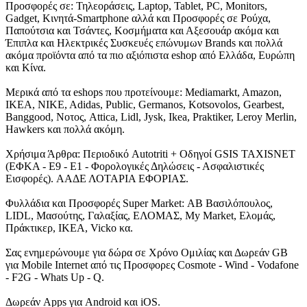
Προσφορές σε: Τηλεοράσεις, Laptop, Tablet, PC, Monitors,
Gadget, Κινητά-Smartphone αλλά και Προσφορές σε Ρούχα,
Παπούτσια και Τσάντες, Κοσμήματα και Αξεσουάρ ακόμα και
Έπιπλα και Ηλεκτρικές Συσκευές επώνυμων Brands και πολλά
ακόμα προϊόντα από τα πιο αξιόπιστα eshop από Ελλάδα, Ευρώπη
και Κίνα.
Μερικά από τα eshops που προτείνουμε: Mediamarkt, Amazon,
IKEA, NIKE, Adidas, Public, Germanos, Kotsovolos, Gearbest,
Banggood, Νοτος, Attica, Lidl, Jysk, Ikea, Praktiker, Leroy Merlin,
Hawkers και πολλά ακόμη.
Χρήσιμα Άρθρα: Περιοδικό Autotriti + Οδηγοί GSIS TAXISNET
(ΕΦΚΑ - Ε9 - Ε1 - Φορολογικές Δηλώσεις - Ασφαλιστικές
Εισφορές). ΑΑΔΕ ΛΟΤΑΡΙΑ ΕΦΟΡΙΑΣ.
Φυλλάδια και Προσφορές Super Market: ΑΒ Βασιλόπουλος,
LIDL, Μασούτης, Γαλαξίας, ΕΛΟΜΑΣ, My Market, Ελομάς,
Πράκτικερ, ΙΚΕΑ, Vicko κα.
Σας ενημερώνουμε για δώρα σε Χρόνο Ομιλίας και Δωρεάν GB
για Mobile Internet από τις Προσφορες Cosmote - Wind - Vodafone
- F2G - Whats Up - Q.
Δωρεάν Apps για Android και iOS.