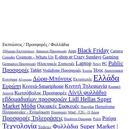
Εκπτώσεις / Προσφορές / Φυλλάδια
Black Friday
10ήμερο Εκπτώσεων
Apps
Camera
Amazon Προσφορές
Gaming
E-shop.gr Crazy Sundays
Cosmote - Whats Up
Consoles
Public
Laptop
Hλεκτρικές Συσκευές
PC
Germanos Προσφορές
News
Προσφορές
Ήχος
Tablet
Vodafone Προσφορές
Αεροπορικά
Έπιπλα
Ελλάδα
Δώρα-Μπόνους
Εκτυπωτές
Εισιτήρια
Αξεσουάρ
Ευρώπη
Κινητή Τηλεφωνία
Κινητά-Smartphone
Κυριακή
Λίντλ φυλλάδιο
Κωτσόβολος Προσφορές
Ανοιχτά
εβδομαδιαίων προσφορών Lidl Hellas Super
Μόδα
Market
Οικιακές Συσκευές
Παπούτσια
Παιχνίδια
Πληροφορίες - Ενημέρωση
Προσφορές Wind - F2G - Q Δώρα
Προσφορές Τηλεοράσεις
Ρούχα
Προϊόντα Ομορφιάς
Ρολόι
Τεχνολογία
Φυλλάδια Super Market |
Τσάντες