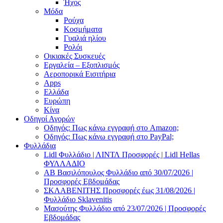
Ήχος
Μόδα
Ρούχα
Κοσμήματα
Γυαλιά ηλίου
Ρολόι
Οικιακές Συσκευές
Εργαλεία – Εξοπλισμός
Αεροπορικά Εισιτήρια
Apps
Ελλάδα
Ευρώπη
Κίνα
Οδηγοί Αγορών
Οδηγός: Πως κάνω εγγραφή στο Amazon;
Οδηγός: Πως κάνω εγγραφή στο PayPal;
Φυλλάδια
Lidl Φυλλάδιο | ΛΙΝΤΛ Προσφορές | Lidl Hellas
ΦΥΛΛΑΔΙΟ
AB Βασιλόπουλος Φυλλάδιο από 30/07/2026 |
Προσφορές Εβδομάδας
ΣΚΛΑΒΕΝΙΤΗΣ Προσφορές έως 31/08/2026 |
Φυλλάδιο Sklavenitis
Μασούτης Φυλλάδιο από 23/07/2026 | Προσφορές
Εβδομάδας