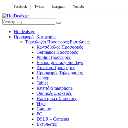
Facebook
Twitter
Instagram
Youtube
Hotdeals.gr
Προσφορές Κατηγορίες
Τεχνολογία Προσφορές Εκπτώσεις
Κωτσόβολος Προσφορές
Germanos Προσφορές
Public Προσφορές
E-shop.gr Crazy Sundays
Amazon Προσφορές
Προσφορές Τηλεοράσεις
Laptop
Tablet
Κινητά-Smartphone
Οικιακές Συσκευές
Hλεκτρικές Συσκευές
Ήχος
Gaming
PC
DSLR – Cameras
Εκτυπωτές