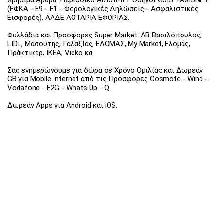
Χρήσιμα Άρθρα: Περιοδικό Autotriti + Οδηγοί GSIS TAXISNET
(ΕΦΚΑ - Ε9 - Ε1 - Φορολογικές Δηλώσεις - Ασφαλιστικές
Εισφορές). ΑΑΔΕ ΛΟΤΑΡΙΑ ΕΦΟΡΙΑΣ.
Φυλλάδια και Προσφορές Super Market: ΑΒ Βασιλόπουλος,
LIDL, Μασούτης, Γαλαξίας, ΕΛΟΜΑΣ, My Market, Ελομάς,
Πράκτικερ, ΙΚΕΑ, Vicko κα.
Σας ενημερώνουμε για δώρα σε Χρόνο Ομιλίας και Δωρεάν
GB για Mobile Internet από τις Προσφορες Cosmote - Wind -
Vodafone - F2G - Whats Up - Q.
Δωρεάν Apps για Android και iOS.