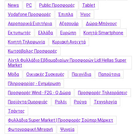
News
PC
Public Προσφορές
Tablet
Vodafone Προσφορές
Έπιπλα
Ήχος
Αεροπορικά Εισιτήρια
Αξεσουάρ
Δώρα-Μπόνους
Εκτυπωτές
Ελλάδα
Ευρώπη
Κινητά-Smartphone
Κινητή Τηλεφωνία
Κυριακή Ανοιχτά
Κωτσόβολος Προσφορές
Λίντλ Φυλλάδιο Εβδομαδιαίων Προσφορών Lidl Hellas Super
Market
Μόδα
Οικιακές Συσκευές
Παιχνίδια
Παπούτσια
Πληροφορίες - Ενημέρωση
Προσφορές Wind - F2G - Q Δώρα
Προσφορές Τηλεοράσεις
Προϊόντα Ομορφιάς
Ρολόι
Ρούχα
Τεχνολογία
Τσάντες
Φυλλάδια Super Market | Προσφορές Σούπερ Μάρκετ
Φωτογραφική Μηχανή
Ψυγεία