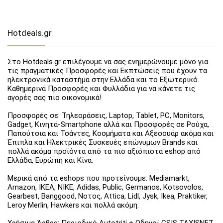
Hotdeals.gr
Στο Hotdeals.gr επιλέγουμε να σας ενημερώνουμε μόνο για
τις πραγματικές Προσφορές και Εκπτώσεις που έχουν τα
ηλεκτρονικά καταστήμα στην Ελλάδα και το Εξωτερικό.
Καθημερινά Προσφορές και Φυλλάδια για να κάνετε τις
αγορές σας πιο οικονομικά!
Προσφορές σε: Τηλεοράσεις, Laptop, Tablet, PC, Monitors,
Gadget, Κινητά-Smartphone αλλά και Προσφορές σε Ρούχα,
Παπούτσια και Τσάντες, Κοσμήματα και Αξεσουάρ ακόμα και
Έπιπλα και Ηλεκτρικές Συσκευές επώνυμων Brands και
πολλά ακόμα προϊόντα από τα πιο αξιόπιστα eshop από
Ελλάδα, Ευρώπη και Κίνα.
Μερικά από τα eshops που προτείνουμε: Mediamarkt,
Amazon, IKEA, NIKE, Adidas, Public, Germanos, Kotsovolos,
Gearbest, Banggood, Νοτος, Attica, Lidl, Jysk, Ikea, Praktiker,
Leroy Merlin, Hawkers και πολλά ακόμη.