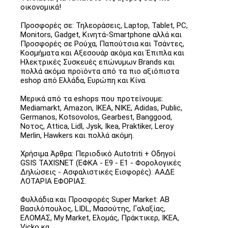
οικονομικά!
Προσφορές σε: Τηλεοράσεις, Laptop, Tablet, PC,
Monitors, Gadget, Κινητά-Smartphone αλλά και
Προσφορές σε Ρούχα, Παπούτσια και Τσάντες,
Κοσμήματα και Αξεσουάρ ακόμα και Έπιπλα και
Ηλεκτρικές Συσκευές επώνυμων Brands και
πολλά ακόμα προϊόντα από τα πιο αξιόπιστα
eshop από Ελλάδα, Ευρώπη και Κίνα.
Μερικά από τα eshops που προτείνουμε:
Mediamarkt, Amazon, IKEA, NIKE, Adidas, Public,
Germanos, Kotsovolos, Gearbest, Banggood,
Νοτος, Attica, Lidl, Jysk, Ikea, Praktiker, Leroy
Merlin, Hawkers και πολλά ακόμη.
Χρήσιμα Άρθρα: Περιοδικό Autotriti + Οδηγοί
GSIS TAXISNET (ΕΦΚΑ - Ε9 - Ε1 - Φορολογικές
Δηλώσεις - Ασφαλιστικές Εισφορές). ΑΑΔΕ
ΛΟΤΑΡΙΑ ΕΦΟΡΙΑΣ.
Φυλλάδια και Προσφορές Super Market: ΑΒ
Βασιλόπουλος, LIDL, Μασούτης, Γαλαξίας,
ΕΛΟΜΑΣ, My Market, Ελομάς, Πράκτικερ, ΙΚΕΑ,
Vicko κα.