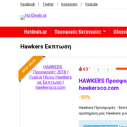
Facebook
Twitter
Instagram
Youtube
Hotdeals.gr
Προσφορές Κατηγορίες
Οδηγο
Hawkers Εκπτωση
BEST VALUE
63
HAWKERS Προσφορέ
hawkersco.com
-50%
Hawkers Προσφορές - Έκπτ
αγαπημένη μας Hawkers γιορ