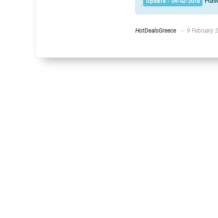
Haw
Update - 09-02-2018
HotDealsGreece
9 February 