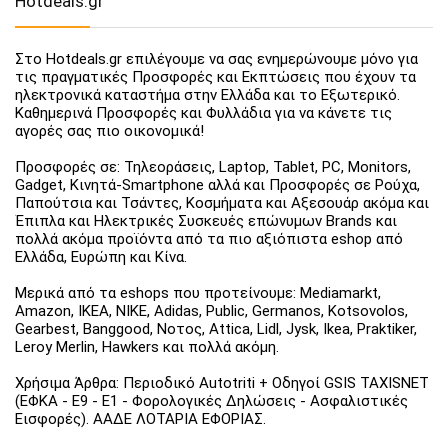
Hotdeals.gr
Στο Hotdeals.gr επιλέγουμε να σας ενημερώνουμε μόνο για
τις πραγματικές Προσφορές και Εκπτώσεις που έχουν τα
ηλεκτρονικά καταστήμα στην Ελλάδα και το Εξωτερικό.
Καθημερινά Προσφορές και Φυλλάδια για να κάνετε τις
αγορές σας πιο οικονομικά!
Προσφορές σε: Τηλεοράσεις, Laptop, Tablet, PC, Monitors,
Gadget, Κινητά-Smartphone αλλά και Προσφορές σε Ρούχα,
Παπούτσια και Τσάντες, Κοσμήματα και Αξεσουάρ ακόμα και
Έπιπλα και Ηλεκτρικές Συσκευές επώνυμων Brands και
πολλά ακόμα προϊόντα από τα πιο αξιόπιστα eshop από
Ελλάδα, Ευρώπη και Κίνα.
Μερικά από τα eshops που προτείνουμε: Mediamarkt,
Amazon, IKEA, NIKE, Adidas, Public, Germanos, Kotsovolos,
Gearbest, Banggood, Νοτος, Attica, Lidl, Jysk, Ikea, Praktiker,
Leroy Merlin, Hawkers και πολλά ακόμη.
Χρήσιμα Άρθρα: Περιοδικό Autotriti + Οδηγοί GSIS TAXISNET
(ΕΦΚΑ - Ε9 - Ε1 - Φορολογικές Δηλώσεις - Ασφαλιστικές
Εισφορές). ΑΑΔΕ ΛΟΤΑΡΙΑ ΕΦΟΡΙΑΣ.