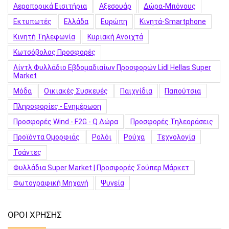
Αεροπορικά Εισιτήρια
Αξεσουάρ
Δώρα-Μπόνους
Εκτυπωτές
Ελλάδα
Ευρώπη
Κινητά-Smartphone
Κινητή Τηλεφωνία
Κυριακή Ανοιχτά
Κωτσόβολος Προσφορές
Λίντλ Φυλλάδιο Εβδομαδιαίων Προσφορών Lidl Hellas Super
Market
Μόδα
Οικιακές Συσκευές
Παιχνίδια
Παπούτσια
Πληροφορίες - Ενημέρωση
Προσφορές Wind - F2G - Q Δώρα
Προσφορές Τηλεοράσεις
Προϊόντα Ομορφιάς
Ρολόι
Ρούχα
Τεχνολογία
Τσάντες
Φυλλάδια Super Market | Προσφορές Σούπερ Μάρκετ
Φωτογραφική Μηχανή
Ψυγεία
ΟΡΟΙ ΧΡΗΣΗΣ