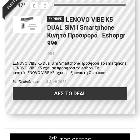
BEST PRICE
47
LENOVO VIBE K5
EXPIRED
DUAL SIM | Smartphone
Κινητό Προσφορά | Eshopgr
99€
99€
LENOVO VIBE K5 Dual Sim Smartphone Προσφορά Το smartphone
LENOVO VIBE K5 έχει σε προσφορά το e-shop. Το
κινητό LENOVO VIBE K5 έχει επεξεργαστή Octa-core ...
HotDealsGreece
4 April 2018
ΔΕΣ ΤΟ DEAL