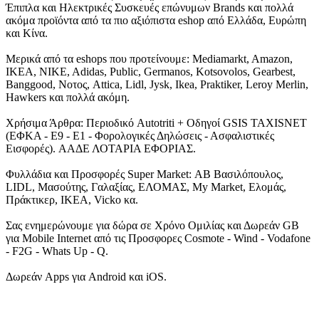
Έπιπλα και Ηλεκτρικές Συσκευές επώνυμων Brands και πολλά
ακόμα προϊόντα από τα πιο αξιόπιστα eshop από Ελλάδα, Ευρώπη
και Κίνα.
Μερικά από τα eshops που προτείνουμε: Mediamarkt, Amazon,
IKEA, NIKE, Adidas, Public, Germanos, Kotsovolos, Gearbest,
Banggood, Νοτος, Attica, Lidl, Jysk, Ikea, Praktiker, Leroy Merlin,
Hawkers και πολλά ακόμη.
Χρήσιμα Άρθρα: Περιοδικό Autotriti + Οδηγοί GSIS TAXISNET
(ΕΦΚΑ - Ε9 - Ε1 - Φορολογικές Δηλώσεις - Ασφαλιστικές
Εισφορές). ΑΑΔΕ ΛΟΤΑΡΙΑ ΕΦΟΡΙΑΣ.
Φυλλάδια και Προσφορές Super Market: ΑΒ Βασιλόπουλος,
LIDL, Μασούτης, Γαλαξίας, ΕΛΟΜΑΣ, My Market, Ελομάς,
Πράκτικερ, ΙΚΕΑ, Vicko κα.
Σας ενημερώνουμε για δώρα σε Χρόνο Ομιλίας και Δωρεάν GB
για Mobile Internet από τις Προσφορες Cosmote - Wind - Vodafone
- F2G - Whats Up - Q.
Δωρεάν Apps για Android και iOS.