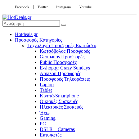
Facebook
Twitter
Instagram
Youtube
Hotdeals.gr
Προσφορές Κατηγορίες
Τεχνολογία Προσφορές Εκπτώσεις
Κωτσόβολος Προσφορές
Germanos Προσφορές
Public Προσφορές
E-shop.gr Crazy Sundays
Amazon Προσφορές
Προσφορές Τηλεοράσεις
Laptop
Tablet
Κινητά-Smartphone
Οικιακές Συσκευές
Hλεκτρικές Συσκευές
Ήχος
Gaming
PC
DSLR – Cameras
Εκτυπωτές