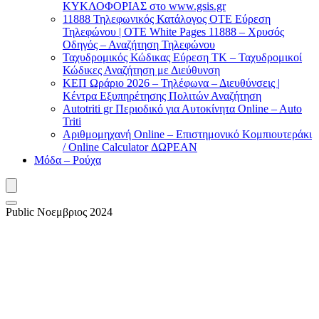
ΚΥΚΛΟΦΟΡΙΑΣ στο www.gsis.gr
11888 Τηλεφωνικός Κατάλογος ΟΤΕ Εύρεση
Τηλεφώνου | OTE White Pages 11888 – Χρυσός
Οδηγός – Αναζήτηση Τηλεφώνου
Ταχυδρομικός Κώδικας Εύρεση ΤΚ – Ταχυδρομικοί
Κώδικες Αναζήτηση με Διεύθυνση
ΚΕΠ Ωράριο 2026 – Τηλέφωνα – Διευθύνσεις |
Κέντρα Εξυπηρέτησης Πολιτών Αναζήτηση
Autotriti gr Περιοδικό για Αυτοκίνητα Online – Auto
Triti
Αριθμομηχανή Online – Επιστημονικό Κομπιουτεράκι
/ Online Calculator ΔΩΡΕΑΝ
Μόδα – Ρούχα
Public Νοεμβριος 2024