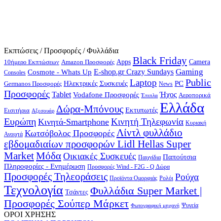
Εκπτώσεις / Προσφορές / Φυλλάδια
Black Friday
10ήμερο Εκπτώσεων
Apps
Camera
Amazon Προσφορές
Gaming
E-shop.gr Crazy Sundays
Cosmote - Whats Up
Consoles
Public
Laptop
Hλεκτρικές Συσκευές
PC
Germanos Προσφορές
News
Προσφορές
Ήχος
Tablet
Vodafone Προσφορές
Αεροπορικά
Έπιπλα
Ελλάδα
Δώρα-Μπόνους
Εκτυπωτές
Εισιτήρια
Αξεσουάρ
Ευρώπη
Κινητή Τηλεφωνία
Κινητά-Smartphone
Κυριακή
Λίντλ φυλλάδιο
Κωτσόβολος Προσφορές
Ανοιχτά
εβδομαδιαίων προσφορών Lidl Hellas Super
Μόδα
Market
Οικιακές Συσκευές
Παπούτσια
Παιχνίδια
Πληροφορίες - Ενημέρωση
Προσφορές Wind - F2G - Q Δώρα
Προσφορές Τηλεοράσεις
Ρούχα
Προϊόντα Ομορφιάς
Ρολόι
Τεχνολογία
Φυλλάδια Super Market |
Τσάντες
Προσφορές Σούπερ Μάρκετ
Φωτογραφική μηχανή
Ψυγεία
ΟΡΟΙ ΧΡΗΣΗΣ