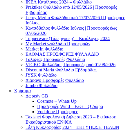
ΙΚΕΑ Κατάλογος 2024 – Φυλλάδιο
Praktiker Φυλλάδιο από 12/05/2026 | Προσφορές
Εβδομάδας
Leroy Merlin Φυλλάδιο από 17/07/2026 | Προσφορές
Ιούλιος
Κωτσόβολος Φυλλάδιο Ιούνιος | Προσφορές έως
07/06/2026
Tupperware (Τάπεργουερ) – Κατάλογος 2024
My Market Φυλλάδιο Προσφορών
Market In Φυλλάδιο
ΕΛΟΜΑΣ ΠΡΟΣΦΟΡΕΣ ΦΥΛΛΑΔΙΟ
Γαλαξίας Προσφορές Φυλλάδιο
VICKO Φυλλάδιο | Προσφορές από 01/08/2026
Discount Markt Φυλλάδιο Εβδομάδας
JYSK Φυλλάδιο
Διάφανο Προσφορές Φυλλάδιο
Jumbo Φυλλάδιο
Χρήσιμα
Δωρεάν GB
Cosmote – Whats Up
Προσφορές Wind – F2G – Q Δώρα
Vodafone Προσφορές
Taxisnet Φορολογική Δήλωση 2023 – Εκτύπωση
Εκκαθαριστικού EΝΦΙΑ
Τέλη Kυκλοφορίας 2024 – ΕΚΤΥΠΩΣΗ ΤΕΛΩΝ