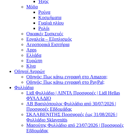
Ήχος
Μόδα
Ρούχα
Κοσμήματα
Γυαλιά ηλίου
Ρολόι
Οικιακές Συσκευές
Εργαλεία – Εξοπλισμός
Αεροπορικά Εισιτήρια
Apps
Ελλάδα
Ευρώπη
Κίνα
Οδηγοί Αγορών
Οδηγός: Πως κάνω εγγραφή στο Amazon;
Οδηγός: Πως κάνω εγγραφή στο PayPal;
Φυλλάδια
Lidl Φυλλάδιο | ΛΙΝΤΛ Προσφορές | Lidl Hellas
ΦΥΛΛΑΔΙΟ
AB Βασιλόπουλος Φυλλάδιο από 30/07/2026 |
Προσφορές Εβδομάδας
ΣΚΛΑΒΕΝΙΤΗΣ Προσφορές έως 31/08/2026 |
Φυλλάδιο Sklavenitis
Μασούτης Φυλλάδιο από 23/07/2026 | Προσφορές
Εβδομάδας