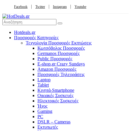
Facebook
Twitter
Instagram
Youtube
Hotdeals.gr
Προσφορές Κατηγορίες
Τεχνολογία Προσφορές Εκπτώσεις
Κωτσόβολος Προσφορές
Germanos Προσφορές
Public Προσφορές
E-shop.gr Crazy Sundays
Amazon Προσφορές
Προσφορές Τηλεοράσεις
Laptop
Tablet
Κινητά-Smartphone
Οικιακές Συσκευές
Hλεκτρικές Συσκευές
Ήχος
Gaming
PC
DSLR – Cameras
Εκτυπωτές