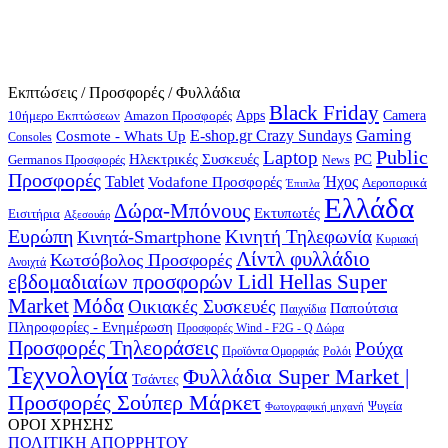
Εκπτώσεις / Προσφορές / Φυλλάδια
Black Friday
10ήμερο Εκπτώσεων
Apps
Camera
Amazon Προσφορές
Gaming
E-shop.gr Crazy Sundays
Cosmote - Whats Up
Consoles
Public
Laptop
Hλεκτρικές Συσκευές
PC
Germanos Προσφορές
News
Προσφορές
Ήχος
Tablet
Vodafone Προσφορές
Αεροπορικά
Έπιπλα
Ελλάδα
Δώρα-Μπόνους
Εκτυπωτές
Εισιτήρια
Αξεσουάρ
Ευρώπη
Κινητή Τηλεφωνία
Κινητά-Smartphone
Κυριακή
Λίντλ φυλλάδιο
Κωτσόβολος Προσφορές
Ανοιχτά
εβδομαδιαίων προσφορών Lidl Hellas Super
Μόδα
Market
Οικιακές Συσκευές
Παπούτσια
Παιχνίδια
Πληροφορίες - Ενημέρωση
Προσφορές Wind - F2G - Q Δώρα
Προσφορές Τηλεοράσεις
Ρούχα
Προϊόντα Ομορφιάς
Ρολόι
Τεχνολογία
Φυλλάδια Super Market |
Τσάντες
Προσφορές Σούπερ Μάρκετ
Φωτογραφική μηχανή
Ψυγεία
ΟΡΟΙ ΧΡΗΣΗΣ
ΠΟΛΙΤΙΚΗ ΑΠΟΡΡΗΤΟΥ