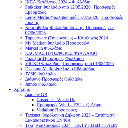
ΙΚΕΑ Κατάλογος 2024 – Φυλλάδιο
Praktiker Φυλλάδιο από 12/05/2026 | Προσφορές
Εβδομάδας
Leroy Merlin Φυλλάδιο από 17/07/2026 | Προσφορές
Ιούλιος
Κωτσόβολος Φυλλάδιο Ιούνιος | Προσφορές έως
07/06/2026
Tupperware (Τάπεργουερ) – Κατάλογος 2024
My Market Φυλλάδιο Προσφορών
Market In Φυλλάδιο
ΕΛΟΜΑΣ ΠΡΟΣΦΟΡΕΣ ΦΥΛΛΑΔΙΟ
Γαλαξίας Προσφορές Φυλλάδιο
VICKO Φυλλάδιο | Προσφορές από 01/08/2026
Discount Markt Φυλλάδιο Εβδομάδας
JYSK Φυλλάδιο
Διάφανο Προσφορές Φυλλάδιο
Jumbo Φυλλάδιο
Χρήσιμα
Δωρεάν GB
Cosmote – Whats Up
Προσφορές Wind – F2G – Q Δώρα
Vodafone Προσφορές
Taxisnet Φορολογική Δήλωση 2023 – Εκτύπωση
Εκκαθαριστικού EΝΦΙΑ
Τέλη Kυκλοφορίας 2024 – ΕΚΤΥΠΩΣΗ ΤΕΛΩΝ