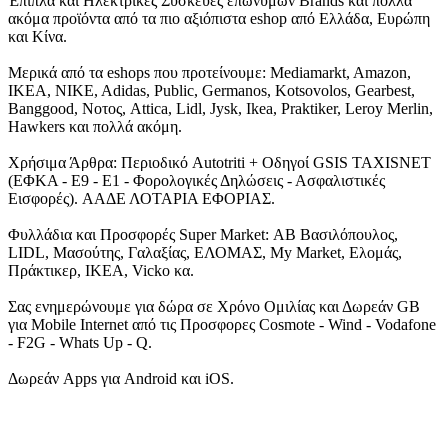
Έπιπλα και Ηλεκτρικές Συσκευές επώνυμων Brands και πολλά
ακόμα προϊόντα από τα πιο αξιόπιστα eshop από Ελλάδα, Ευρώπη
και Κίνα.
Μερικά από τα eshops που προτείνουμε: Mediamarkt, Amazon,
IKEA, NIKE, Adidas, Public, Germanos, Kotsovolos, Gearbest,
Banggood, Νοτος, Attica, Lidl, Jysk, Ikea, Praktiker, Leroy Merlin,
Hawkers και πολλά ακόμη.
Χρήσιμα Άρθρα: Περιοδικό Autotriti + Οδηγοί GSIS TAXISNET
(ΕΦΚΑ - Ε9 - Ε1 - Φορολογικές Δηλώσεις - Ασφαλιστικές
Εισφορές). ΑΑΔΕ ΛΟΤΑΡΙΑ ΕΦΟΡΙΑΣ.
Φυλλάδια και Προσφορές Super Market: ΑΒ Βασιλόπουλος,
LIDL, Μασούτης, Γαλαξίας, ΕΛΟΜΑΣ, My Market, Ελομάς,
Πράκτικερ, ΙΚΕΑ, Vicko κα.
Σας ενημερώνουμε για δώρα σε Χρόνο Ομιλίας και Δωρεάν GB
για Mobile Internet από τις Προσφορες Cosmote - Wind - Vodafone
- F2G - Whats Up - Q.
Δωρεάν Apps για Android και iOS.