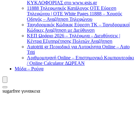
ΚΥΚΛΟΦΟΡΙΑΣ στο www.gsis.gr
11888 Τηλεφωνικός Κατάλογος ΟΤΕ Εύρεση
Τηλεφώνου | OTE White Pages 11888 – Χρυσός
Οδηγός – Αναζήτηση Τηλεφώνου
Ταχυδρομικός Κώδικας Εύρεση ΤΚ – Ταχυδρομικοί
Κώδικες Αναζήτηση με Διεύθυνση
ΚΕΠ Ωράριο 2026 – Τηλέφωνα – Διευθύνσεις |
Κέντρα Εξυπηρέτησης Πολιτών Αναζήτηση
Autotriti gr Περιοδικό για Αυτοκίνητα Online – Auto
Triti
Αριθμομηχανή Online – Επιστημονικό Κομπιουτεράκι
/ Online Calculator ΔΩΡΕΑΝ
Μόδα – Ρούχα
sugarfree γυναικεια