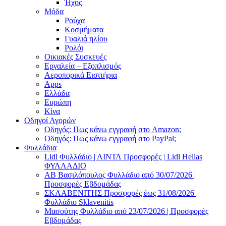
Ήχος
Μόδα
Ρούχα
Κοσμήματα
Γυαλιά ηλίου
Ρολόι
Οικιακές Συσκευές
Εργαλεία – Εξοπλισμός
Αεροπορικά Εισιτήρια
Apps
Ελλάδα
Ευρώπη
Κίνα
Οδηγοί Αγορών
Οδηγός: Πως κάνω εγγραφή στο Amazon;
Οδηγός: Πως κάνω εγγραφή στο PayPal;
Φυλλάδια
Lidl Φυλλάδιο | ΛΙΝΤΛ Προσφορές | Lidl Hellas
ΦΥΛΛΑΔΙΟ
AB Βασιλόπουλος Φυλλάδιο από 30/07/2026 |
Προσφορές Εβδομάδας
ΣΚΛΑΒΕΝΙΤΗΣ Προσφορές έως 31/08/2026 |
Φυλλάδιο Sklavenitis
Μασούτης Φυλλάδιο από 23/07/2026 | Προσφορές
Εβδομάδας